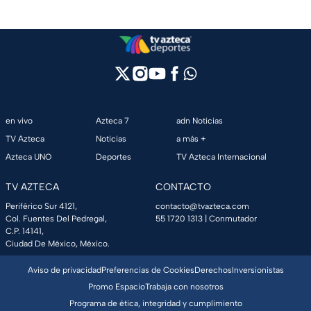
en vivo
Azteca 7
adn Noticias
TV Azteca
Noticias
a más +
Azteca UNO
Deportes
TV Azteca Internacional
TV AZTECA
CONTACTO
Periférico Sur 4121,
contacto@tvazteca.com
Col. Fuentes Del Pedregal,
55 1720 1313
| Conmutador
C.P. 14141,
Ciudad De México, México.
Aviso de privacidad
Preferencias de Cookies
Derechos
Inversionistas
Promo Espacio
Trabaja con nosotros
Programa de ética, integridad y cumplimiento