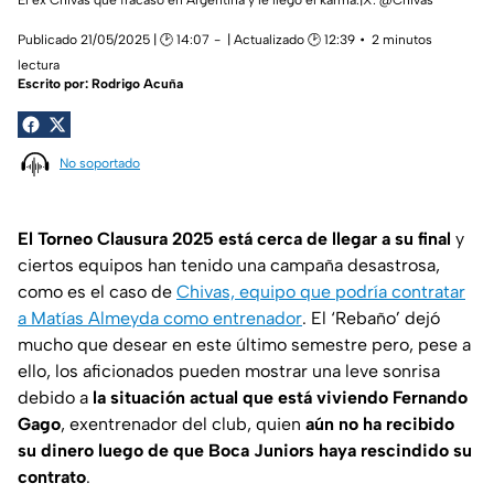
Publicado 21/05/2025 | 🕑 14:07
| Actualizado 🕑 12:39
2 minutos
lectura
Escrito por:
Rodrigo Acuña
No soportado
El Torneo Clausura 2025 está cerca de llegar a su final
y
ciertos equipos han tenido una campaña desastrosa,
como es el caso de
Chivas, equipo que podría contratar
a Matías Almeyda como entrenador
. El ‘Rebaño’ dejó
mucho que desear en este último semestre pero, pese a
ello, los aficionados pueden mostrar una leve sonrisa
debido a
la situación actual que está viviendo Fernando
Gago
, exentrenador del club, quien
aún no ha recibido
su dinero luego de que Boca Juniors haya rescindido su
contrato
.