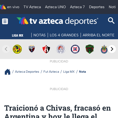
en vivo
TV Azteca
Azteca UNO
Azteca 7
Deportes
Notic
NOTAS
LOS 4 GRANDES
ARRIBA EL NORTE
PUBLICIDAD
Azteca Deportes
Fut Azteca
Liga MX
Nota
PUBLICIDAD
Traicionó a Chivas, fracasó en
Argentina y hoy le llega el