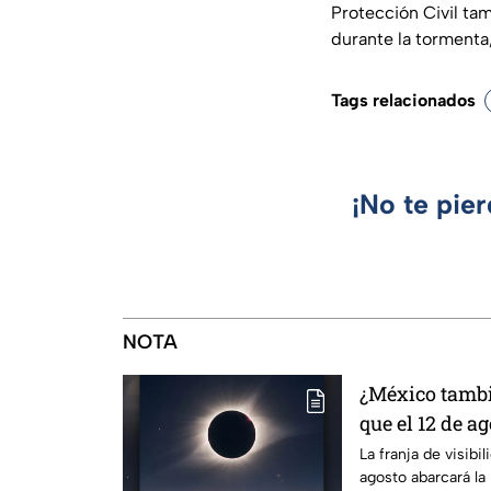
Protección Civil ta
durante la tormenta,
Tags relacionados
¡No te pie
NOTA
¿México tambié
que el 12 de ag
solar total y e
La franja de visibil
agosto abarcará la 