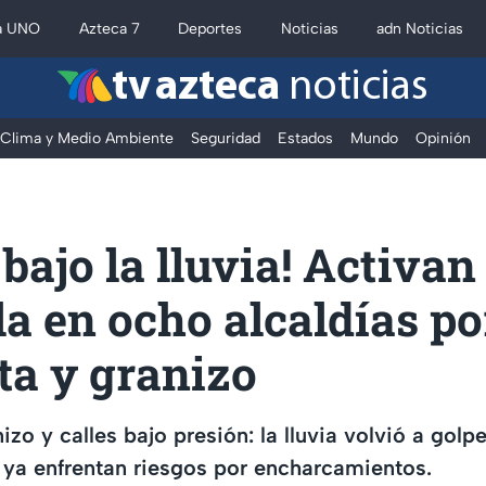
a UNO
Azteca 7
Deportes
Noticias
adn Noticias
tv azteca
noticias
Clima y Medio Ambiente
Seguridad
Estados
Mundo
Opinión
ajo la lluvia! Activan
a en ocho alcaldías po
ta y granizo
izo y calles bajo presión: la lluvia volvió a gol
s ya enfrentan riesgos por encharcamientos.