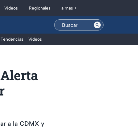
Regionales
Videos
a más +
Tendencias
Videos
 Alerta
r
pear a la CDMX y