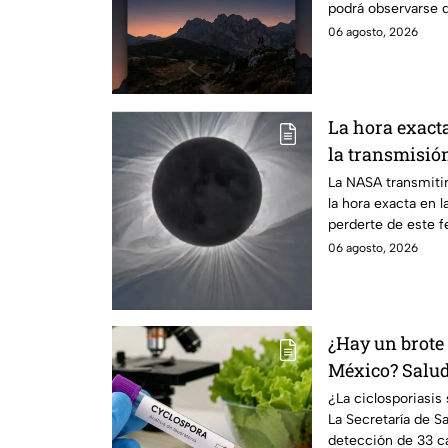
podrá observarse d
ciudades.
06 agosto, 2026
La hora exact
la transmisión
La NASA transmitir
la hora exacta en l
perderte de este 
06 agosto, 2026
¿Hay un brote 
México? Salud 
casos detecta
¿La ciclosporiasi
La Secretaría de Sa
detección de 33 ca