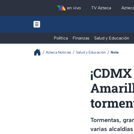
en vivo
TV Azteca
Aztec
Política
Finanzas
Salud y Educación
Azteca Noticias
Salud y Educación
Nota
¡CDMX b
Amarill
tormen
Tormentas, gran
varias alcaldía