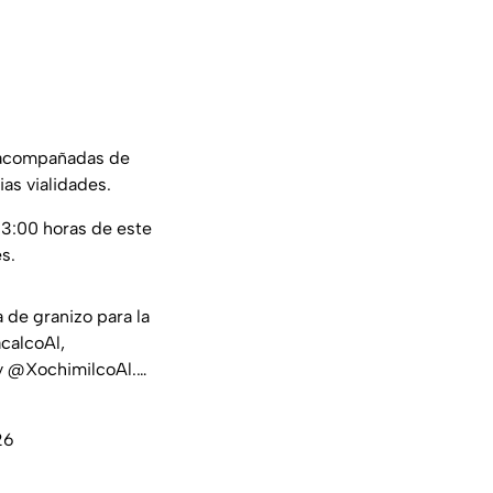
, acompañadas de
as vialidades.
3:00 horas de este
s.
 de granizo para la
calcoAl
,
y
@XochimilcoAl
.…
26