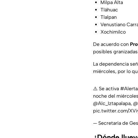
Milpa Alta
Tláhuac
Tlalpan
Venustiano Carr
Xochimilco
De acuerdo con
Pro
posibles granizadas 
La dependencia señ
miércoles, por lo qu
⚠️ Se activa
#Alerta
noche del miércole
@Alc_Iztapalapa
,
@
pic.twitter.com/XV
— Secretaría de Ge
¿Dónde lluev