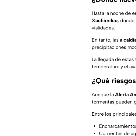
Hasta la noche de es
Xochimilco,
donde v
vialidades.
En tanto, las
alcaldí
precipitaciones mode
La llegada de esta
temperatura y el ava
¿Qué riesgos
Aunque la
Alerta Am
tormentas pueden g
Entre los principale
Encharcamientos
Corrientes de ag