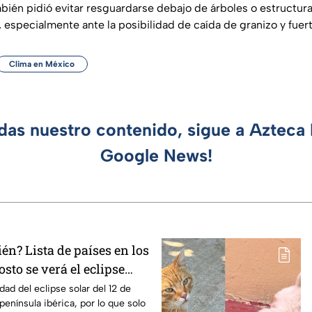
mbién pidió evitar resguardarse debajo de árboles o estructura
 especialmente ante la posibilidad de caída de granizo y fuer
Clima en México
rdas nuestro contenido, sigue a Azteca 
Google News!
n? Lista de países en los
osto se verá el eclipse
n los que será parcial
idad del eclipse solar del 12 de
península ibérica, por lo que solo