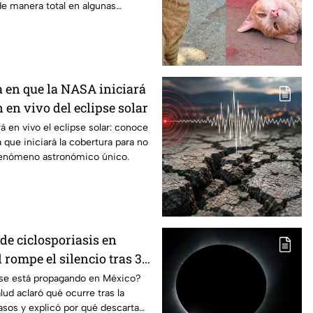
e manera total en algunas
a en que la NASA iniciará
 en vivo del eclipse solar
á en vivo el eclipse solar: conoce
a que iniciará la cobertura para no
fenómeno astronómico único.
de ciclosporiasis en
rompe el silencio tras 33
dos
s se está propagando en México?
lud aclaró qué ocurre tras la
sos y explicó por qué descarta