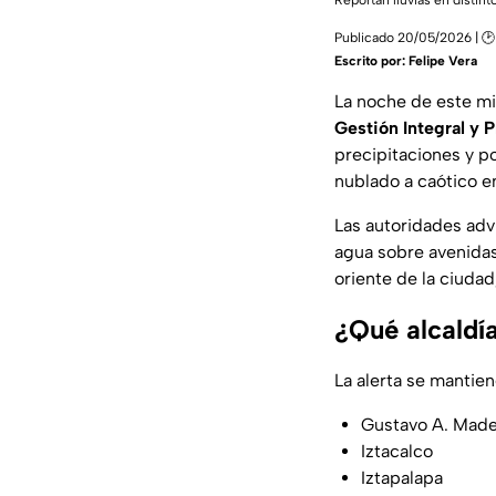
Reportan lluvias en distint
Publicado 20/05/2026 | 🕑
Escrito por:
Felipe Vera
La noche de este mi
Gestión Integral y P
precipitaciones y po
nublado a caótico e
Las autoridades adv
agua sobre avenidas 
oriente de la ciudad
¿Qué alcaldía
La alerta se mantien
Gustavo A. Mad
Iztacalco
Iztapalapa