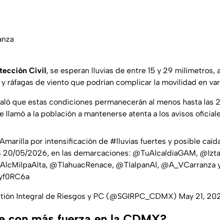
anza
tección Civil
, se esperan lluvias de entre 15 y 29 milímetros
y ráfagas de viento que podrían complicar la movilidad en vari
aló que estas condiciones permanecerán al menos hasta las 2
e llamó a la población a mantenerse atenta a los avisos oficiale
Amarilla
por intensificación de
#lluvias
fuertes y posible caída
s 20/05/2026, en las demarcaciones:
@TuAlcaldiaGAM
,
@Izta
AlcMilpaAlta
,
@TlahuacRenace
,
@TlalpanAl
,
@A_VCarranza
iyf0RC6a
stión Integral de Riesgos y PC (@SGIRPC_CDMX)
May 21, 20
e con más fuerza en la CDMX?