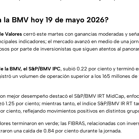
a la BMV hoy 19 de mayo 2026?
de Valores
cerró este martes con ganancias moderadas y señal
incipales indicadores; el mercado avanzó en medio de una jor
sos por parte de inversionistas que siguen atentos al pano
 de la BMV, el S&P/BMV IPC
, subió 0.22 por ciento y terminó 
istró un volumen de operación superior a los 165 millones de
 con mejor desempeño destacó el S&P/BMV IRT MidCap, enfo
ó 1.25 por ciento; mientras tanto, el índice S&P/BMV IR RT 
or ciento, reflejando movimientos positivos en distintos grup
ores terminaron en verde; las FIBRAS, relacionadas con invers
traron una caída de 0.84 por ciento durante la jornada.