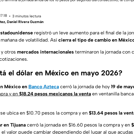
ico termina la jornada arriba de los 18 pesos por segundo día consecutivo; te comp
17:18
3 minutos lectura
tez
,
Daniel Rivera Guzmán
 estadounidense
registró un leve aumento para el final de la jo
 mañana de volatilidad. Así
cierra el tipo de cambio en Méxic
y otros
mercados internacionales
terminaron la jornada con 
cotizaciones.
tá el dólar en México en mayo 2026?
 en México en
Banco Azteca
cerró la jornada de hoy
19 de may
mpra y en
$18.24 pesos mexicanos la venta
en ventanilla banca
se ubica en $10.70 pesos la compra y en
$13.64 pesos la vent
r en Tijuana
cerró la jornada en $16.60 pesos la compra y en
$
e el valor puede cambiar dependiendo del lugar al que acudas