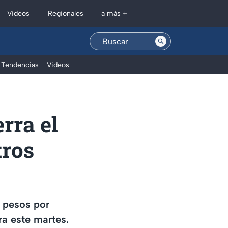
Regionales
Videos
a más +
Tendencias
Videos
erra el
tros
8 pesos por
a este martes.