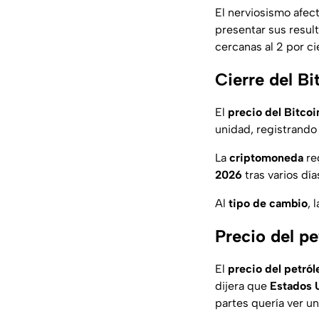
El nerviosismo afect
presentar sus resul
cercanas al 2 por ci
Cierre del B
El
precio del Bitcoi
unidad, registrando
La
criptomoneda
re
2026
tras varios día
Al
tipo de cambio
, l
Precio del p
El
precio del petról
dijera que
Estados 
partes quería ver un