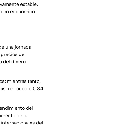
ivamente estable,
ntorno económico
de una jornada
 precios del
o del dinero
s; mientras tanto,
as, retrocedió 0.84
rendimiento del
umento de la
 internacionales del