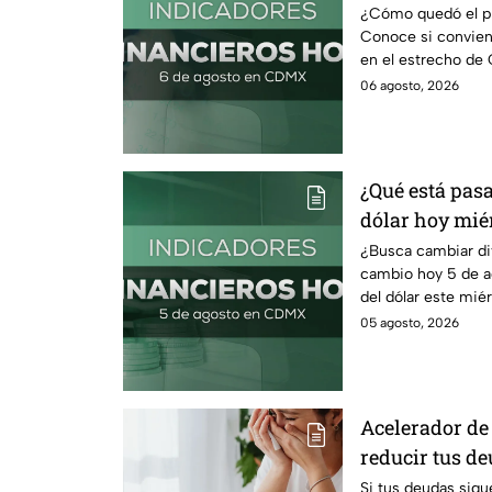
¿Cómo quedó el pre
Conoce si conviene
en el estrecho de 
petróleo.
06 agosto, 2026
¿Qué está pasa
dólar hoy miér
¿Busca cambiar di
cambio hoy 5 de a
del dólar este mié
comprar.
05 agosto, 2026
Acelerador de 
reducir tus d
recuperar el c
Si tus deudas sigu