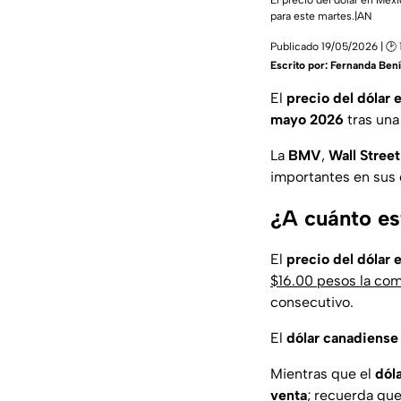
El precio del dólar en Méx
para este martes.|AN
Publicado 19/05/2026 | 🕑 
Escrito por:
Fernanda Bení
El
precio del dólar
mayo 2026
tras una
La
BMV
,
Wall Street
importantes en sus 
¿A cuánto es
El
precio del dólar
$16.00 pesos la co
consecutivo.
El
dólar canadiense
Mientras que el
dóla
venta
; recuerda qu