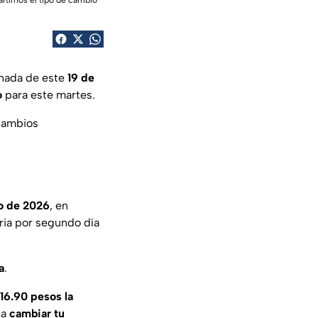
artimos el tipo de cambio
rnada de este
19 de
o
para este martes.
cambios
o de 2026
, en
ria por segundo día
a
.
16.90 pesos la
 a
cambiar tu