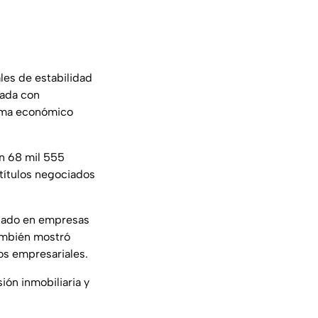
es de estabilidad
nada con
rama económico
en 68 mil 555
 títulos negociados
cado en empresas
también mostró
os empresariales.
ión inmobiliaria y