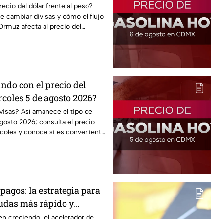
cio del dólar frente al peso?
 cambiar divisas y cómo el flujo
Ormuz afecta al precio del
ndo con el precio del
coles 5 de agosto 2026?
visas? Así amanece el tipo de
gosto 2026; consulta el precio
rcoles y conoce si es conveniente
pagos: la estrategia para
eudas más rápido y
ontrol de tus finanzas
en creciendo, el acelerador de