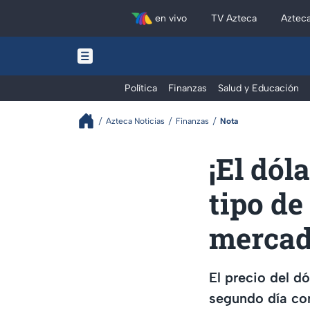
en vivo
TV Azteca
Aztec
Política
Finanzas
Salud y Educación
Azteca Noticias
Finanzas
Nota
¡El dóla
tipo de
mercad
El precio del d
segundo día con