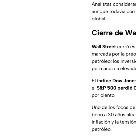
Analistas considera
aunque todavía con 
global.
Cierre de Wa
Wall Street
cerró es
marcada por la preoc
petróleo; los invers
permanezca elevado
El
índice Dow Jone
el
S&P 500 perdió 0
por ciento.
Uno de los focos de
bono a 30 años alca
inflación y la tensi
petróleo.