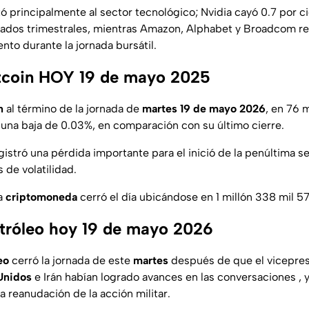
ó principalmente al sector tecnológico; Nvidia cayó 0.7 por c
tados trimestrales, mientras Amazon, Alphabet y Broadcom re
ento durante la jornada bursátil.
itcoin HOY 19 de mayo 2025
n
al término de la jornada de
martes 19 de mayo 2026
, en 76 
 una baja de 0.03%, en comparación con su último cierre.
gistró una pérdida importante para el inició de la penúltima 
s de volatilidad.
a
criptomoneda
cerró el día ubicándose en 1 millón 338 mil 5
etróleo hoy 19 de mayo 2026
eo
cerró la jornada de este
martes
después de que el vicepre
Unidos
e Irán habían logrado avances en las conversaciones , 
a reanudación de la acción militar.