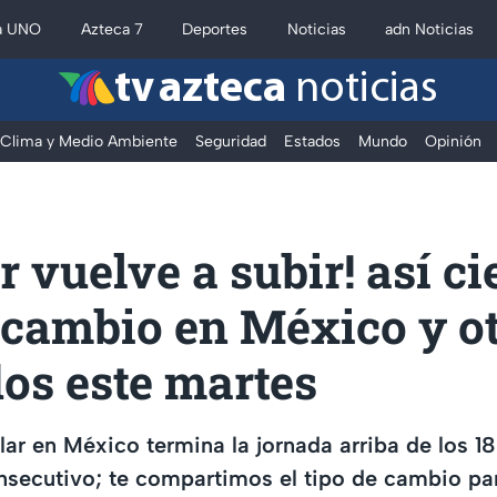
a UNO
Azteca 7
Deportes
Noticias
adn Noticias
tv azteca
noticias
Clima y Medio Ambiente
Seguridad
Estados
Mundo
Opinión
r vuelve a subir! así ci
 cambio en México y o
os este martes
ólar en México termina la jornada arriba de los 1
secutivo; te compartimos el tipo de cambio par