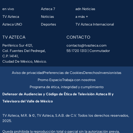
en vivo
Azteca 7
adn Noticias
TV Azteca
Noticias
a más +
Azteca UNO
Deportes
TV Azteca Internacional
TV AZTECA
CONTACTO
Periférico Sur 4121,
contacto@tvazteca.com
Col. Fuentes Del Pedregal,
55 1720 1313
| Conmutador
C.P. 14141,
Ciudad De México, México.
Aviso de privacidad
Preferencias de Cookies
Derechos
Inversionistas
Promo Espacio
Trabaja con nosotros
Programa de ética, integridad y cumplimiento
Defensor de Audiencias y Código de Ética de Televisión Azteca III y
Televisora del Valle de México
TV Azteca, M.R. & ©, TV Azteca, S.A.B. de C.V. Todos los derechos reservados,
2025.
Queda prohibida la reproducción total o parcial sin la autorización previa,