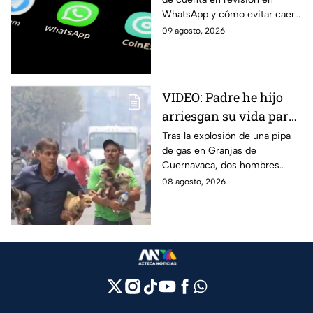
autoridades de Jalisco;
WhatsApp y cómo evitar caer
así funciona
en estafas tras la alerta emitida
09 agosto, 2026
por la Policía Cibernética de
Jalisco.
VIDEO: Padre he hijo
arriesgan su vida para
rescatar a sus perritos
Tras la explosión de una pipa
de gas en Granjas de
tras la explosión de
Cuernavaca, dos hombres
pipa de gas en
arriesgaron su vida para volver
08 agosto, 2026
Cuernavaca
por sus perritos y ponerlos a
salvo de la tragedia.