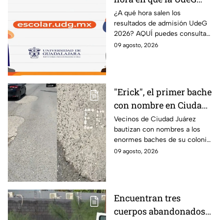
publica los resultados
¿A qué hora salen los
resultados de admisión UdeG
de admisión 2026 y
2026? AQUÍ puedes consultar
AQUÍ puedes
el dictamen este lunes 10 de
09 agosto, 2026
consultarlos
agosto y saber si fuiste
admitido en la Universidad de
Guadalajara.
"Erick", el primer bache
con nombre en Ciudad
Juárez
Vecinos de Ciudad Juárez
bautizan con nombres a los
enormes baches de su colonia
como protesta ante la falta de
09 agosto, 2026
atención del gobierno local.
Encuentran tres
cuerpos abandonados