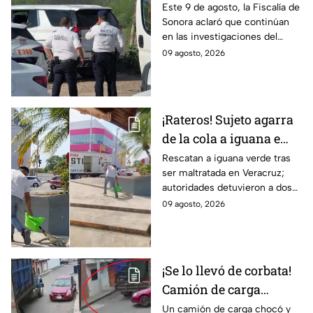
en Hermosillo, Sonora;
Este 9 de agosto, la Fiscalía de
Sonora aclaró que continúan
todo apunta a crimen
en las investigaciones del
pasional
hallazgo de tres cuerpos
09 agosto, 2026
abandonados en una
camioneta en Hermosillo; todo
apunta a crimen pasional.
¡Rateros! Sujeto agarra
de la cola a iguana e
intenta robársela en
Rescatan a iguana verde tras
ser maltratada en Veracruz;
Veracruz; hay dos
autoridades detuvieron a dos
detenidos (VIDEO)
implicados y recuerdan las
09 agosto, 2026
fuertes sanciones por dañar
especies protegidas
¡Se lo llevó de corbata!
Camión de carga
arrastra auto
Un camión de carga chocó y