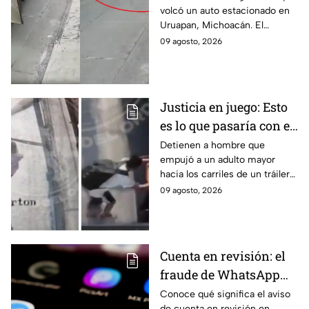
volcó un auto estacionado en
estacionado en
Uruapan, Michoacán. El
Uruapan, Michoacán
insólito momento quedó
09 agosto, 2026
(VIDEO)
grabado en video por una
cámara de seguridad local.
Justicia en juego: Esto
es lo que pasaría con el
agresor del adulto
Detienen a hombre que
empujó a un adulto mayor
mayor arrojado a un
hacia los carriles de un tráiler
tráiler en Monterrey
en Monterrey. Conoce los
09 agosto, 2026
detalles de su captura y
situación jurídica.
Cuenta en revisión: el
fraude de WhatsApp
que pone en alerta a
Conoce qué significa el aviso
de cuenta en revisión en