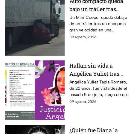
Auto compacto queda
bajo un tráiler tras
brutal choque en El
Un Mini Cooper quedó debajo
de un tráiler tras un choque a
Paso y conductor sale
gran velocidad en una
caminado
carretera interestatal de El
09 agosto, 2026
Paso, Texas; el conductor salió
ileso tras el impacto.
Hallan sin vida a
Angélica Yuliet tras
desaparecer por una
Angélica Yuliet Tapia Romero,
de 20 años, fue vista desde el
entrevista de trabajo en
pasado 5 de julio, luego de que
Edomex
presuntamente recibiera una
09 agosto, 2026
oferta de trabajo en
Tlalmanalco, Edomex.
¿Quién fue Diana la