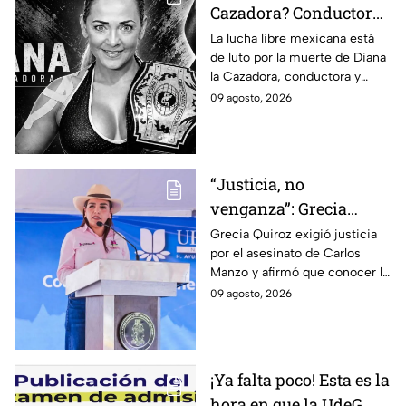
Cazadora? Conductora
y luchadora que
La lucha libre mexicana está
de luto por la muerte de Diana
falleció a los 48 años en
la Cazadora, conductora y
Monterrey
luchadora de 48 años que
09 agosto, 2026
falleció en Monterrey; ¿cuál es
su historia?
“Justicia, no
venganza”: Grecia
Quiroz exige esclarecer
Grecia Quiroz exigió justicia
por el asesinato de Carlos
el asesinato de Carlos
Manzo y afirmó que conocer la
Manzo
verdad es indispensable para
09 agosto, 2026
que Uruapan pueda vivir en
paz.
¡Ya falta poco! Esta es la
hora en que la UdeG