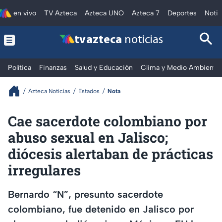
en vivo
TV Azteca
Azteca UNO
Azteca 7
Deportes
Notic
tv azteca
noticias
Política
Finanzas
Salud y Educación
Clima y Medio Ambiente
Azteca Noticias
Estados
Nota
Cae sacerdote colombiano por
abuso sexual en Jalisco;
diócesis alertaban de prácticas
irregulares
Bernardo “N”, presunto sacerdote
colombiano, fue detenido en Jalisco por