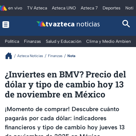
en vivo
TV Azteca
Azteca UNO
Azteca 7
Deportes
Notic
tv azteca
noticias
Política
Finanzas
Salud y Educación
Clima y Medio Ambiente
Azteca Noticias
Finanzas
Nota
¿Inviertes en BMV? Precio del
dólar y tipo de cambio hoy 13
de noviembre en México
¡Momento de comprar! Descubre cuánto
pagarás por cada dólar: indicadores
financieros y tipo de cambio hoy jueves 13