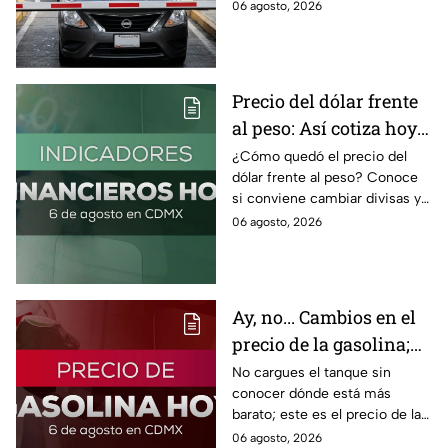
IVA incluido; te compartimos
06 agosto, 2026
las razones por las que podría
bloquearse.
Precio del dólar frente
al peso: Así cotiza hoy 6
de agosto 2026
¿Cómo quedó el precio del
dólar frente al peso? Conoce
si conviene cambiar divisas y
cómo el flujo en el estrecho de
06 agosto, 2026
Ormuz afecta al precio del
petróleo.
Ay, no... Cambios en el
precio de la gasolina;
así quedó HOY
No cargues el tanque sin
conocer dónde está más
barato; este es el precio de la
gasolina para hoy jueves 6 de
06 agosto, 2026