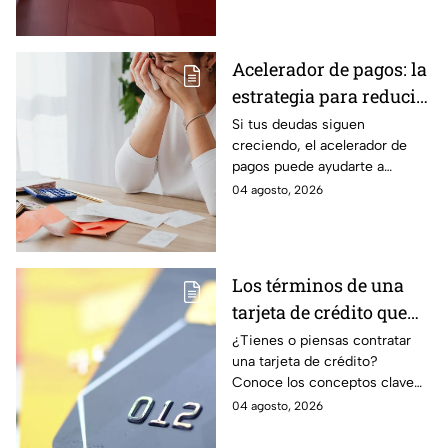
estado.
Acelerador de pagos: la
estrategia para reducir
tus deudas más rápido
Si tus deudas siguen
creciendo, el acelerador de
y recuperar el control
pagos puede ayudarte a
de tus finanzas
ordenar tus finanzas, priorizar
04 agosto, 2026
pagos y avanzar hacia una
mayor tranquilidad económica.
Los términos de una
tarjeta de crédito que
debes entender para
¿Tienes o piensas contratar
una tarjeta de crédito?
evitar deudas
Conoce los conceptos clave
como CAT, fecha de corte,
04 agosto, 2026
pago mínimo e intereses para
evitar dudas.