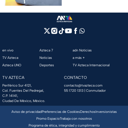
en vivo
Azteca 7
adn Noticias
TV Azteca
Noticias
a más +
Azteca UNO
Deportes
TV Azteca Internacional
TV AZTECA
CONTACTO
Periférico Sur 4121,
contacto@tvazteca.com
Col. Fuentes Del Pedregal,
55 1720 1313
| Conmutador
C.P. 14141,
Ciudad De México, México.
Aviso de privacidad
Preferencias de Cookies
Derechos
Inversionistas
Promo Espacio
Trabaja con nosotros
Programa de ética, integridad y cumplimiento