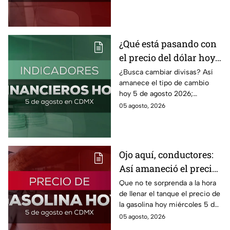
agosto 2026 sin afectar tu
bolsillo.
¿Qué está pasando con
el precio del dólar hoy
miércoles 5 de agosto
¿Busca cambiar divisas? Así
amanece el tipo de cambio
2026?
hoy 5 de agosto 2026;
consulta el precio del dólar
05 agosto, 2026
este miércoles y conoce si es
conveniente comprar.
Ojo aquí, conductores:
Así amaneció el precio
de la gasolina HOY
Que no te sorprenda a la hora
de llenar el tanque el precio de
la gasolina hoy miércoles 5 de
agosto 2026; aquí te dejamos
05 agosto, 2026
la lista de costos estado por