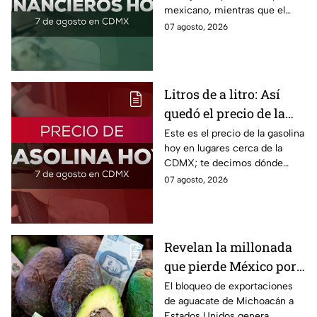
mexicano, mientras que el
2026
petróleo también presenta una
07 agosto, 2026
caída este viernes 7 de agosto
2026.
Litros de a litro: Así
quedó el precio de la
gasolina HOY
Este es el precio de la gasolina
hoy en lugares cerca de la
CDMX; te decimos dónde
encontrarla más barata este
07 agosto, 2026
viernes 7 de agosto 2026,
estado por estado.
Revelan la millonada
que pierde México por
el bloqueo de Estados
El bloqueo de exportaciones
de aguacate de Michoacán a
Unidos al aguate de
Estados Unidos genera