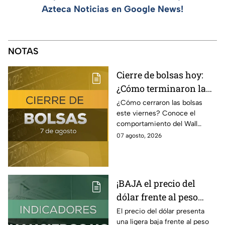
Azteca Noticias en Google News!
NOTAS
Cierre de bolsas hoy:
¿Cómo terminaron la
BMV y el Wall Street
¿Cómo cerraron las bolsas
este viernes? Conoce el
hoy 7 de agosto
comportamiento del Wall
Street y de la BMV, así como el
07 agosto, 2026
precio de venta y compra del
dólar.
¡BAJA el precio del
dólar frente al peso
hoy! Así quedó este
El precio del dólar presenta
una ligera baja frente al peso
viernes 7 de agosto