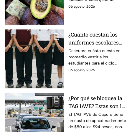
Michoacán
pérdidas millonarias.
06 agosto, 2026
¿Cuánto cuestan los
uniformes escolares
para el regreso a clases
Descubre cuánto cuesta en
promedio vestir a los
2026, según su grado?
estudiantes para el ciclo
escolar 2026-2027 y consejos
06 agosto, 2026
prácticos para ahorrar en los
uniformes escolares.
¿Por qué se bloquea la
TAG IAVE? Estas son las
razones por las que no
El TAG IAVE de Capufe tiene
un costo de aproximadamente
pasa en la caseta
de $80 a los $94 pesos, con