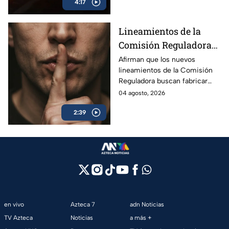
4:17
Cetina.
Lineamientos de la
Comisión Reguladora
buscan silenciar a TV
Afirman que los nuevos
lineamientos de la Comisión
Azteca
Reguladora buscan fabricar
autocensura y controlar los
04 agosto, 2026
contenidos informativos bajo
2:39
el poder estatal.
en vivo
Azteca 7
adn Noticias
TV Azteca
Noticias
a más +