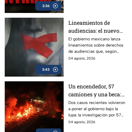
falsas, engañosas o sin
2:36
comprobar durante su sexenio.
Lineamientos de
audiencias: el nuevo
mecanismo del
El gobierno mexicano lanza
lineamientos sobre derechos
gobierno para censurar
de audiencias que, según
medios y blindar la
críticos, no protegen al
04 agosto, 2026
corrupción en México
ciudadano sino que blindan al
3:43
morenismo y censuran
denuncias de corrupción,
ineptitud y vínculos con el
Un encendedor, 57
crimen organizado.
camiones y una beca:
las polémicas que
Dos casos recientes volvieron
a poner al gobierno bajo la
persiguen al gobierno
lupa: la investigación por 57
camiones incendiados y la
04 agosto, 2026
promoción de la beca Rita