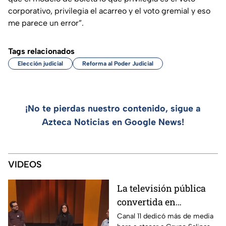
corporativo, privilegia el acarreo y el voto gremial y eso
me parece un error”.
Tags relacionados
Elección judicial
Reforma al Poder Judicial
¡No te pierdas nuestro contenido, sigue a
Azteca Noticias en Google News!
VIDEOS
La televisión pública
convertida en
propaganda: Canal 11
Canal 11 dedicó más de media