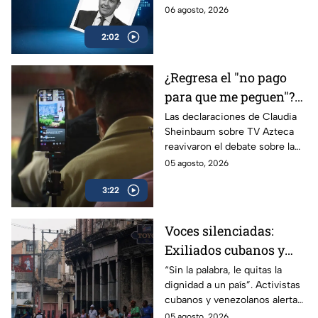
2027
Entérate de cómo los
06 agosto, 2026
crímenes en provincia ponen
2:02
en jaque las elecciones de
2027.
¿Regresa el "no pago
para que me peguen"?
Reviven frase de López
Las declaraciones de Claudia
Sheinbaum sobre TV Azteca
Portillo tras dichos del
reavivaron el debate sobre la
gobierno de México
publicidad oficial y recordaron
05 agosto, 2026
la histórica frase de José
3:22
López Portillo de 1982.
Voces silenciadas:
Exiliados cubanos y
venezolanos alertan
“Sin la palabra, le quitas la
dignidad a un país”. Activistas
sobre la pérdida de
cubanos y venezolanos alertan
libertades en México
sobre el avance del
05 agosto, 2026