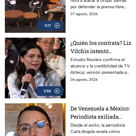
hora a atacar a Grupo Salinas
ataca a TV Azteca por
por defender la prensa libre
defender libertad de
frente a los intentos de
07 agosto, 2026
expresión
regulación del régimen.
2:17
¿Quién los contrata? Liz
Vilchis intentó
desvirtuar estudio de
Estudio Reuters confirma el
alcance y la credibilidad de TV
Reuters sobre la
Azteca; versión presentada por
credibilidad de TV
Liz Vilchis fue cuestionada al
06 agosto, 2026
Azteca
contrastarla con el informe.
2:52
De Venezuela a México:
Periodista exiliada
alerta sobre los
Desde el exilio, la periodista
Carla Angola revela cómo
peligros de censurar a