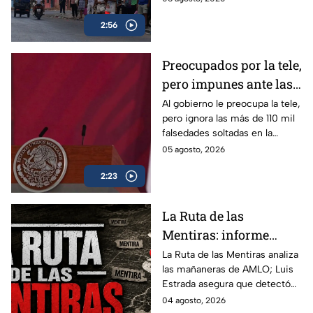
autoritarismo en México.
2:56
Preocupados por la tele,
pero impunes ante las
mentiras: El doble
Al gobierno le preocupa la tele,
pero ignora las más de 110 mil
rasero del gobierno
falsedades soltadas en la
federal
mañanera. Recordamos las
05 agosto, 2026
más descaradas.
2:23
La Ruta de las
Mentiras: informe
acusa más de 100 mil
La Ruta de las Mentiras analiza
las mañaneras de AMLO; Luis
falsedades en las
Estrada asegura que detectó
mañaneras de AMLO
más de 100 mil afirmaciones
04 agosto, 2026