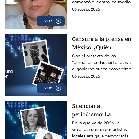
comenzó el control de medios
la prensa
en Venezuela y por qué México
06 agosto, 2026
sigue el mismo camino.
2:07
Censura a la prensa en
México: ¿Quién
sancionará las
Con el pretexto de los
“derechos de las audiencias”,
mentiras oficiales del
el gobierno busca convertirse
gobierno?
en el árbitro supremo de la
06 agosto, 2026
verdad. No te pierdas el
2:05
análisis en Casilla 27.
Silenciar al
periodismo: La
estrategia de violencia
En lo que va de 2026, la
violencia contra periodistas
e impunidad rumbo a
locales arruga la democracia.