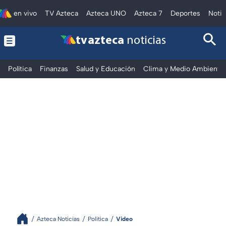
en vivo
TV Azteca
Azteca UNO
Azteca 7
Deportes
Notic
tv azteca
noticias
Política
Finanzas
Salud y Educación
Clima y Medio Ambiente
Azteca Noticias
Política
Video