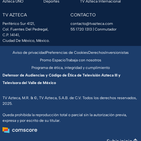
Azteca UNO
Deportes
TV Azteca Internacional
TV AZTECA
CONTACTO
Periférico Sur 4121,
contacto@tvazteca.com
Col. Fuentes Del Pedregal,
55 1720 1313
| Conmutador
C.P. 14141,
Ciudad De México, México.
Aviso de privacidad
Preferencias de Cookies
Derechos
Inversionistas
Promo Espacio
Trabaja con nosotros
Programa de ética, integridad y cumplimiento
Defensor de Audiencias y Código de Ética de Televisión Azteca III y
Televisora del Valle de México
TV Azteca, M.R. & ©, TV Azteca, S.A.B. de C.V. Todos los derechos reservados,
2025.
Queda prohibida la reproducción total o parcial sin la autorización previa,
expresa y por escrito de su titular.