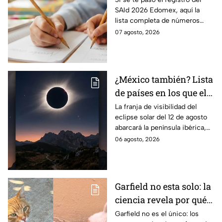
SAId 2026 Edomex, aquí la
SAID Edomex 2026
lista completa de números
telefónicos y correos de
07 agosto, 2026
atención directa por nivel
escolar para solucionarlo.
¿México también? Lista
de países en los que el
12 de agosto se verá el
La franja de visibilidad del
eclipse solar del 12 de agosto
eclipse solar total y en
abarcará la península ibérica,
los que será parcial
por lo que solo podrá
06 agosto, 2026
observarse de manera total en
algunas ciudades.
Garfield no esta solo: la
ciencia revela por qué
los gatos naranjas
Garfield no es el único: los