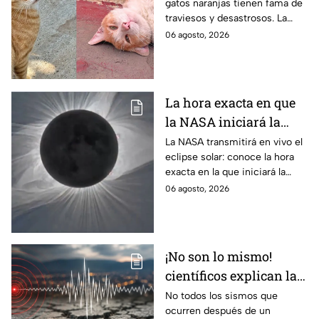
gatos naranjas tienen fama de
tienen tanta fama de
traviesos y desastrosos. La
hacer "desastres"
ciencia explica qué hay detrás
06 agosto, 2026
de su color y peculiar
reputación.
La hora exacta en que
la NASA iniciará la
transmisión en vivo
La NASA transmitirá en vivo el
eclipse solar: conoce la hora
del eclipse solar
exacta en la que iniciará la
cobertura para no perderte de
06 agosto, 2026
este fenómeno astronómico
único.
¡No son lo mismo!
científicos explican las
diferencias entre
No todos los sismos que
ocurren después de un
enjambre sísmico y