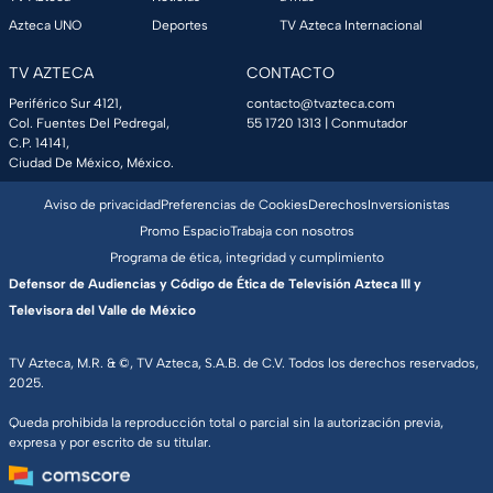
Azteca UNO
Deportes
TV Azteca Internacional
TV AZTECA
CONTACTO
Periférico Sur 4121,
contacto@tvazteca.com
Col. Fuentes Del Pedregal,
55 1720 1313
| Conmutador
C.P. 14141,
Ciudad De México, México.
Aviso de privacidad
Preferencias de Cookies
Derechos
Inversionistas
Promo Espacio
Trabaja con nosotros
Programa de ética, integridad y cumplimiento
Defensor de Audiencias y Código de Ética de Televisión Azteca III y
Televisora del Valle de México
TV Azteca, M.R. & ©, TV Azteca, S.A.B. de C.V. Todos los derechos reservados,
2025.
Queda prohibida la reproducción total o parcial sin la autorización previa,
expresa y por escrito de su titular.