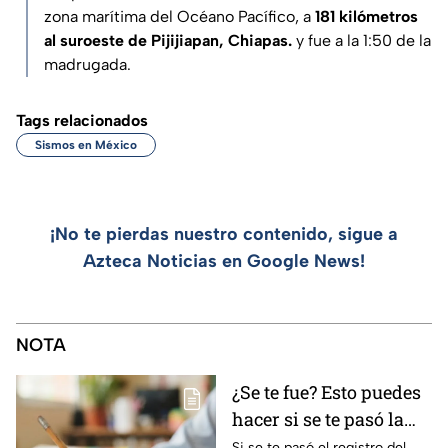
zona marítima del Océano Pacífico, a
181 kilómetros
al suroeste de Pijijiapan, Chiapas.
y fue a la 1:50 de la
madrugada.
Tags relacionados
Sismos en México
¡No te pierdas nuestro contenido, sigue a
Azteca Noticias en Google News!
NOTA
¿Se te fue? Esto puedes
hacer si se te pasó la
fecha de preinscripción
Si se te pasó el registro del