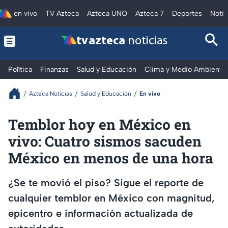
en vivo
TV Azteca
Azteca UNO
Azteca 7
Deportes
Notic
tv azteca
noticias
Política
Finanzas
Salud y Educación
Clima y Medio Ambiente
Azteca Noticias
Salud y Educación
En vivo
Temblor hoy en México en
vivo: Cuatro sismos sacuden
México en menos de una hora
¿Se te movió el piso? Sigue el reporte de
cualquier temblor en México con magnitud,
epicentro e información actualizada de