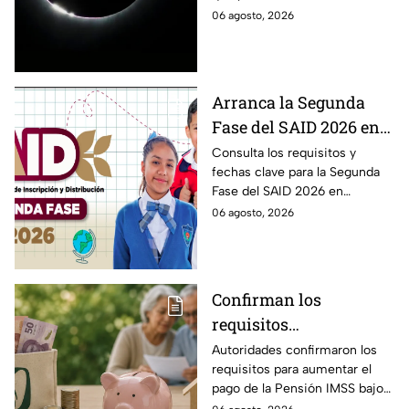
el eclipse solar 2026 del
observar durante el eclipse
06 agosto, 2026
12 de agosto?
solar 2026 este próximo 12 de
agosto.
Arranca la Segunda
Fase del SAID 2026 en
Edomex para grados
Consulta los requisitos y
fechas clave para la Segunda
intermedios: Fechas
Fase del SAID 2026 en
clave y requisitos para
Edomex y asegura el traslado
06 agosto, 2026
cambios de escuela
escolar de tus hijos para el
próximo ciclo escolar.
Confirman los
requisitos
indispensables para
Autoridades confirmaron los
requisitos para aumentar el
incrementar el pago de
pago de la Pensión IMSS bajo
la Pensión IMSS bajo el
la Ley 73, ¿cuáles son?