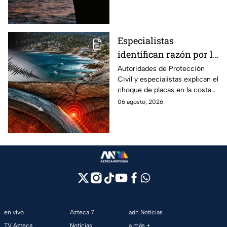
regule esta práctica en
México?
Especialistas
identifican razón por la
que tiembla tanto en
Autoridades de Protección
Civil y especialistas explican el
Guerrero
choque de placas en la costa
de Guerrero; ¿cuál es el sismo
06 agosto, 2026
más grande sentido en el
estado?
en vivo
Azteca 7
adn Noticias
TV Azteca
Noticias
a más +