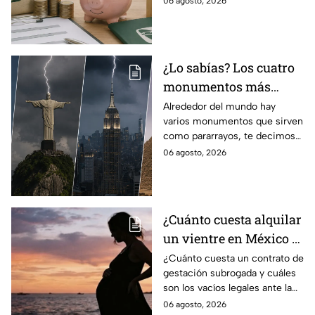
06 agosto, 2026
régimen de la Ley 73
¿Lo sabías? Los cuatro
monumentos más
famosos del mundo que
Alrededor del mundo hay
varios monumentos que sirven
también funcionan
como pararrayos, te decimos
como pararrayos
los cuatro más icónicos y
06 agosto, 2026
cómo es que adquieren esta
función.
¿Cuánto cuesta alquilar
un vientre en México y
en qué estados se
¿Cuánto cuesta un contrato de
gestación subrogada y cuáles
permite la gestación
son los vacíos legales ante la
subrogada?
falta de una ley federal que
06 agosto, 2026