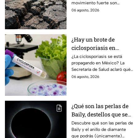
movimiento fuerte son
réplicas
réplicas. Científicos explican
06 agosto, 2026
qué es un enjambre sísmico y
qué significa.
¿Hay un brote de
ciclosporiasis en
México? Salud rompe
¿La ciclosporiasis se está
propagando en México? La
el silencio tras 33 casos
Secretaría de Salud aclaró qué
detectados
ocurre tras la detección de 33
06 agosto, 2026
casos y explicó por qué
descarta un brote.
¿Qué son las perlas de
Baily, destellos que se
podrán ver
Descubre qué son las perlas de
Baily y el anillo de diamante
ÚNICAMENTE durante
que podrás (únicamente)