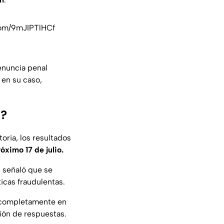
com/9mJIPTlHCf
denuncia penal
 en su caso,
M?
oria, los resultados
óximo 17 de julio.
n señaló que se
icas fraudulentas.
ó completamente en
ción de respuestas.