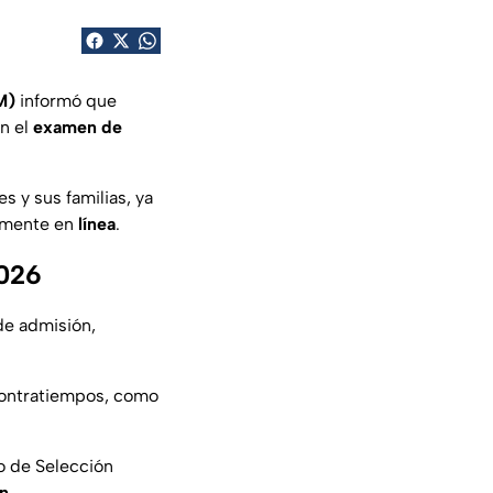
AM)
informó que
en el
examen de
 y sus familias, ya
lmente en
línea
.
2026
de admisión,
 contratiempos, como
o de Selección
n
.