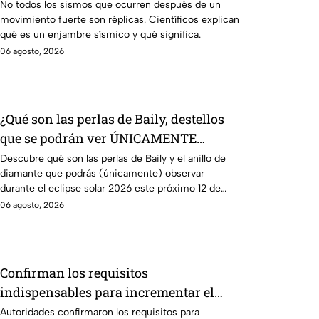
y réplicas
No todos los sismos que ocurren después de un
movimiento fuerte son réplicas. Científicos explican
qué es un enjambre sísmico y qué significa.
06 agosto, 2026
¿Qué son las perlas de Baily, destellos
que se podrán ver ÚNICAMENTE
durante el eclipse solar 2026 del 12 de
Descubre qué son las perlas de Baily y el anillo de
diamante que podrás (únicamente) observar
agosto?
durante el eclipse solar 2026 este próximo 12 de
agosto.
06 agosto, 2026
Confirman los requisitos
indispensables para incrementar el
pago de la Pensión IMSS bajo el
Autoridades confirmaron los requisitos para