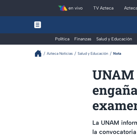
en vivo
TV Azteca
Aztec
Política
Finanzas
Salud y Educación
Azteca Noticias
Salud y Educación
Nota
UNAM d
engañar
examen
La UNAM informó
la convocatoria