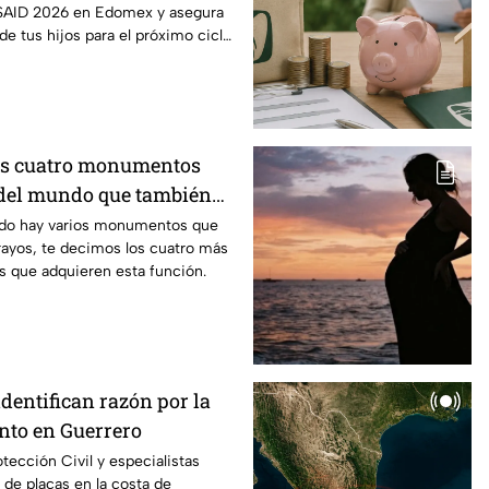
 SAID 2026 en Edomex y asegura
 de tus hijos para el próximo ciclo
os cuatro monumentos
del mundo que también
mo pararrayos
ndo hay varios monumentos que
rayos, te decimos los cuatro más
s que adquieren esta función.
identifican razón por la
anto en Guerrero
tección Civil y especialistas
 de placas en la costa de