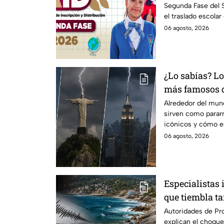
Segunda Fase del
de escuela
el traslado escolar
escolar.
06 agosto, 2026
¿Lo sabías? L
más famosos 
funcionan co
Alrededor del mu
sirven como parar
icónicos y cómo e
06 agosto, 2026
Especialistas 
que tiembla t
Autoridades de Pro
explican el choque