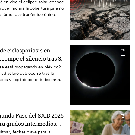
á en vivo el eclipse solar: conoce
a que iniciará la cobertura para no
fenómeno astronómico único.
de ciclosporiasis en
rompe el silencio tras 33
dos
s se está propagando en México?
lud aclaró qué ocurre tras la
sos y explicó por qué descarta
gunda Fase del SAID 2026
a grados intermedios:
y requisitos para cambios
itos y fechas clave para la