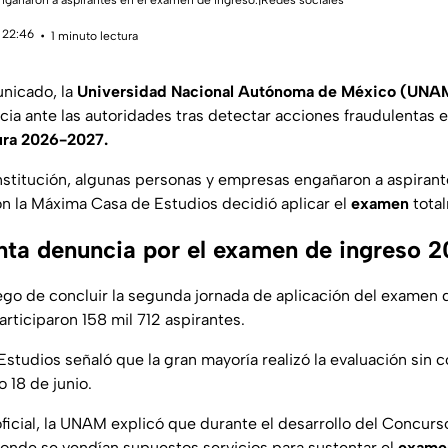
gañaron a aspirantes en el examen de ingreso.|Redes sociales
 22:46
1 minuto lectura
unicado, la
Universidad Nacional Autónoma de México (UN
ia ante las autoridades tras detectar acciones fraudulentas 
tura 2026-2027.
nstitución, algunas personas y empresas engañaron a aspirantes
ón la Máxima Casa de Estudios decidió aplicar el
examen
tota
a denuncia por el examen de ingreso 
uego de concluir la segunda jornada de aplicación del examen 
rticiparon 158 mil 712 aspirantes.
studios señaló que la gran mayoría realizó la evaluación sin
o 18 de junio.
icial, la UNAM explicó que durante el desarrollo del Concurs
 donde se vendían supuestos servicios para sustentar el
exame