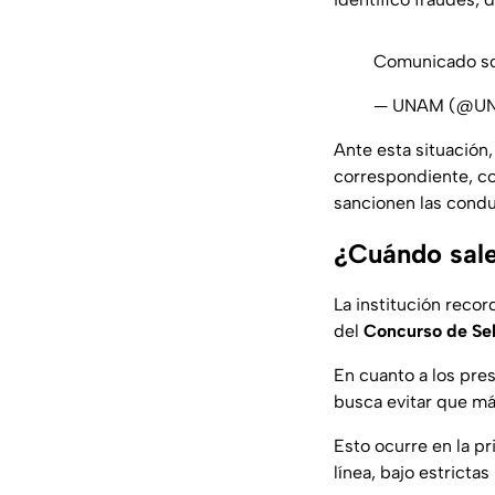
Comunicado so
— UNAM (@U
Ante esta situación,
correspondiente, con
sancionen las condu
¿Cuándo sale
La institución recor
del
Concurso de Sel
En cuanto a los pre
busca evitar que más
Esto ocurre en la p
línea, bajo estricta