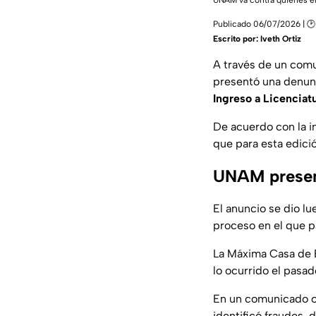
UNAM va contra quienes en
Publicado 06/07/2026 | 🕑
Escrito por:
Iveth Ortiz
A través de un com
presentó una denunc
Ingreso a Licencia
De acuerdo con la i
que para esta edici
UNAM present
El anuncio se dio l
proceso en el que pa
La Máxima Casa de E
lo ocurrido el pasad
En un comunicado of
identificó fraudes,