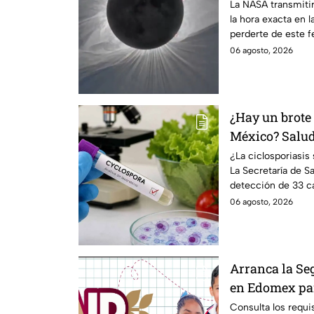
La NASA transmitir
la hora exacta en l
perderte de este 
06 agosto, 2026
¿Hay un brote 
México? Salud 
casos detecta
¿La ciclosporiasi
La Secretaría de Sa
detección de 33 ca
un brote.
06 agosto, 2026
Arranca la Se
en Edomex par
Fechas clave 
Consulta los requis