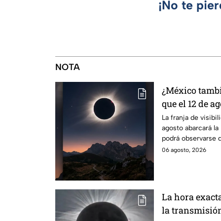
¡No te pie
NOTA
¿México tambié
que el 12 de ag
solar total y e
La franja de visibil
agosto abarcará la 
podrá observarse d
ciudades.
06 agosto, 2026
La hora exact
la transmisión