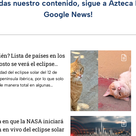
rdas nuestro contenido, sigue a Azteca 
Google News!
n? Lista de países en los
osto se verá el eclipse
n los que será parcial
idad del eclipse solar del 12 de
península ibérica, por lo que solo
e manera total en algunas
a en que la NASA iniciará
 en vivo del eclipse solar