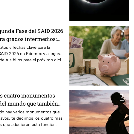
gunda Fase del SAID 2026
a grados intermedios:
y requisitos para cambios
itos y fechas clave para la
 SAID 2026 en Edomex y asegura
 de tus hijos para el próximo ciclo
os cuatro monumentos
del mundo que también
mo pararrayos
ndo hay varios monumentos que
rayos, te decimos los cuatro más
s que adquieren esta función.