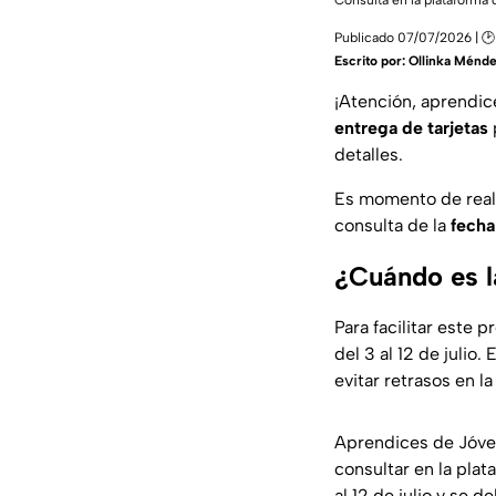
Consulta en la plataforma d
Publicado 07/07/2026 | 🕑
Escrito por:
Ollinka Ménd
¡Atención, aprendi
entrega de tarjetas
detalles.
Es momento de real
consulta de la
fecha
¿Cuándo es l
Para facilitar este 
del 3 al 12 de julio
evitar retrasos en l
Aprendices de Jóven
consultar en la plat
al 12 de julio y se d