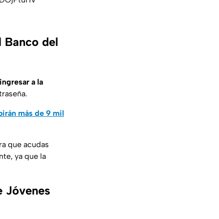
l Banco del
ingresar a la
traseña.
irán más de 9 mil
ara que acudas
te, ya que la
e Jóvenes