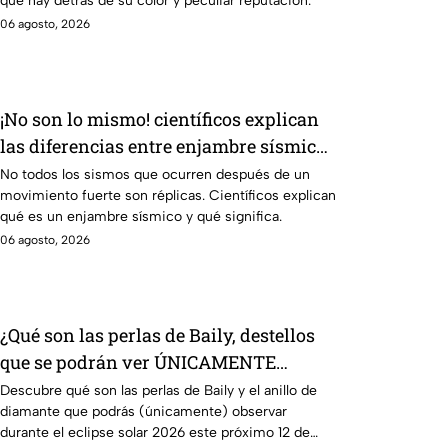
qué hay detrás de su color y peculiar reputación.
06 agosto, 2026
¡No son lo mismo! científicos explican
las diferencias entre enjambre sísmico
y réplicas
No todos los sismos que ocurren después de un
movimiento fuerte son réplicas. Científicos explican
qué es un enjambre sísmico y qué significa.
06 agosto, 2026
¿Qué son las perlas de Baily, destellos
que se podrán ver ÚNICAMENTE
durante el eclipse solar 2026 del 12 de
Descubre qué son las perlas de Baily y el anillo de
diamante que podrás (únicamente) observar
agosto?
durante el eclipse solar 2026 este próximo 12 de