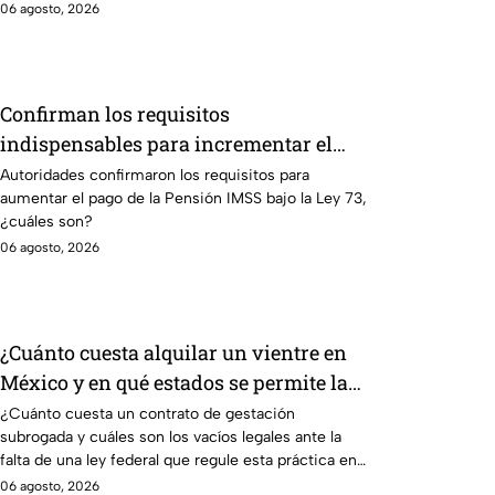
agosto.
06 agosto, 2026
Confirman los requisitos
indispensables para incrementar el
pago de la Pensión IMSS bajo el
Autoridades confirmaron los requisitos para
aumentar el pago de la Pensión IMSS bajo la Ley 73,
régimen de la Ley 73
¿cuáles son?
06 agosto, 2026
¿Cuánto cuesta alquilar un vientre en
México y en qué estados se permite la
gestación subrogada?
¿Cuánto cuesta un contrato de gestación
subrogada y cuáles son los vacíos legales ante la
falta de una ley federal que regule esta práctica en
México?
06 agosto, 2026