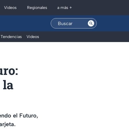
Regionales
Videos
a más +
Tendencias
Videos
ro:
 la
endo el Futuro,
rjeta.