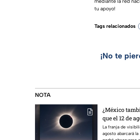
mediante la red naci
tu apoyo!
Tags relacionados
¡No te pie
NOTA
¿México tambié
que el 12 de ag
solar total y e
La franja de visibil
agosto abarcará la 