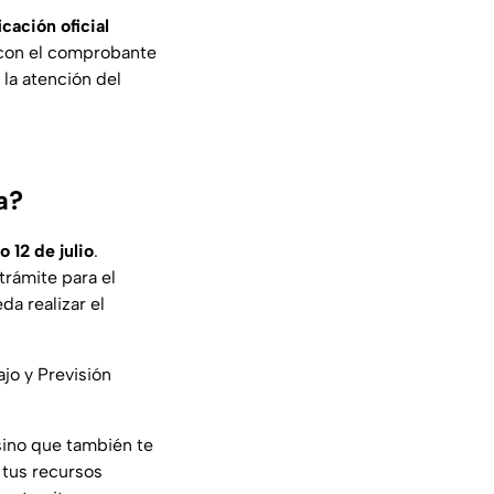
icación oficial
o con el comprobante
a la atención del
a?
 12 de julio
.
trámite para el
da realizar el
jo y Previsión
 sino que también te
 tus recursos