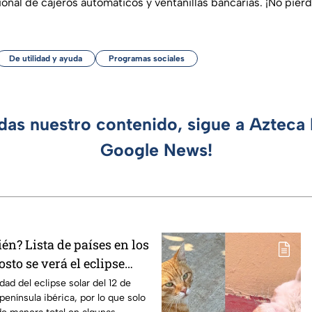
onal de cajeros automáticos y ventanillas bancarias. ¡No pierd
De utilidad y ayuda
Programas sociales
rdas nuestro contenido, sigue a Azteca 
Google News!
n? Lista de países en los
osto se verá el eclipse
n los que será parcial
idad del eclipse solar del 12 de
península ibérica, por lo que solo