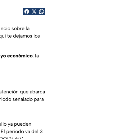
ncio sobre la
quí te dejamos los
poyo económico
: la
e atención que abarca
eriodo señalado para
ulio ya pueden
 El periodo va del 3
dPDOjPtuHV