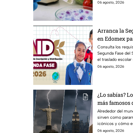
un brote.
06 agosto, 2026
Arranca la Se
en Edomex par
Fechas clave 
Consulta los requis
Segunda Fase del
de escuela
el traslado escolar
escolar.
06 agosto, 2026
¿Lo sabías? L
más famosos 
funcionan co
Alrededor del mu
sirven como parar
icónicos y cómo e
06 agosto, 2026