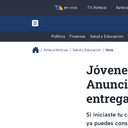
en vivo
TV Azteca
Aztec
Política
Finanzas
Salud y Educación
Azteca Noticias
Salud y Educación
Nota
Jóvene
Anuncia
entrega
Si iniciaste tu
ya puedes consu