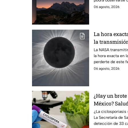
podrá observarse d
ciudades.
06 agosto, 2026
La hora exact
la transmisión
La NASA transmitir
la hora exacta en l
perderte de este 
06 agosto, 2026
¿Hay un brote 
México? Salud 
casos detecta
¿La ciclosporiasi
La Secretaría de Sa
detección de 33 ca