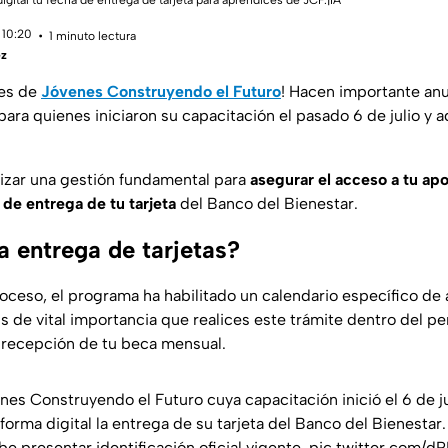
igital tu fecha de entrega de tarjeta para aprendices de JCF.|IA
 10:20
1 minuto lectura
ez
ces de
Jóvenes Construyendo el Futuro
! Hacen importante anu
para quienes iniciaron su capacitación el pasado 6 de julio y a
izar una gestión fundamental para
asegurar el acceso a tu a
 de entrega de tu tarjeta
del Banco del Bienestar.
a entrega de tarjetas?
proceso, el programa ha habilitado un calendario específico d
. Es de vital importancia que realices este trámite dentro del p
a recepción de tu beca mensual.
es Construyendo el Futuro cuya capacitación inició el 6 de j
aforma digital la entrega de su tarjeta del Banco del Bienestar.
ebe presentar identificación oficial vigente.
pic.twitter.com/