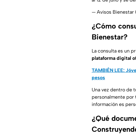
— Avisos Bienestar
¿Cómo consul
Bienestar?
La consulta es un pr
plataforma digital o
TAMBIÉN LEE: Jóven
pesos
Una vez dentro de tu
personalmente por t
información es pers
¿Qué documen
Construyendo