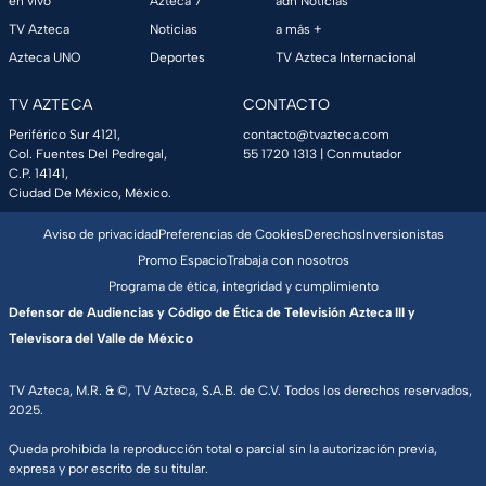
en vivo
Azteca 7
adn Noticias
TV Azteca
Noticias
a más +
Azteca UNO
Deportes
TV Azteca Internacional
TV AZTECA
CONTACTO
Periférico Sur 4121,
contacto@tvazteca.com
Col. Fuentes Del Pedregal,
55 1720 1313
| Conmutador
C.P. 14141,
Ciudad De México, México.
Aviso de privacidad
Preferencias de Cookies
Derechos
Inversionistas
Promo Espacio
Trabaja con nosotros
Programa de ética, integridad y cumplimiento
Defensor de Audiencias y Código de Ética de Televisión Azteca III y
Televisora del Valle de México
TV Azteca, M.R. & ©, TV Azteca, S.A.B. de C.V. Todos los derechos reservados,
2025.
Queda prohibida la reproducción total o parcial sin la autorización previa,
expresa y por escrito de su titular.