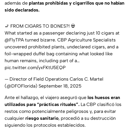
además de
plantas prohibidas y cigarrillos que no habían
sido declarados.
🚬 FROM CIGARS TO BONES?! 💀
What started as a passenger declaring just 10 cigars at
@FlyTPA
turned bizarre. CBP Agriculture Specialists
uncovered prohibited plants, undeclared cigars, and a
foil-wrapped duffel bag containing what looked like
human remains, including part of a…
pic.twitter.com/yxFKtU5EQP
— Director of Field Operations Carlos C. Martel
(@DFOFlorida)
September 18, 2025
Ante el hallazgo, el viajero aseguró que
los huesos eran
utilizados para “prácticas rituales”.
La CBP clasificó los
restos como potencialmente peligrosos y, para evitar
cualquier
riesgo sanitario
, procedió a su destrucción
siguiendo los protocolos establecidos.