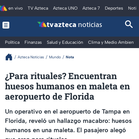
en vivo
TV Azteca
Azteca UNO
Azteca 7
Deportes
Notic
tv azteca
noticias
Política
Finanzas
Salud y Educación
Clima y Medio Ambiente
Azteca Noticias
Mundo
Nota
¿Para rituales? Encuentran
huesos humanos en maleta en
aeropuerto de Florida
Un operativo en el aeropuerto de Tampa en
Florida, reveló un hallazgo macabro: huesos
humanos en una maleta. El pasajero alegó