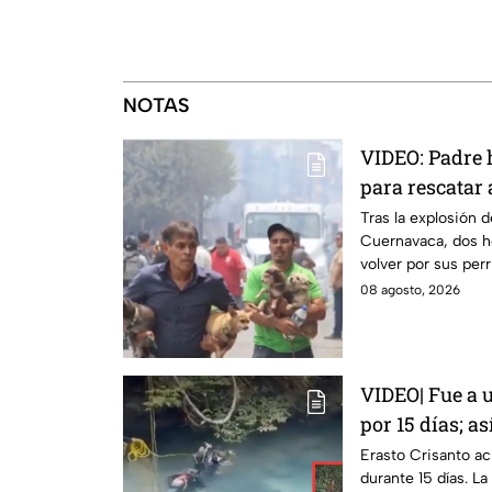
NOTAS
VIDEO: Padre h
para rescatar a
explosión de 
Tras la explosión 
Cuernavaca, dos h
Cuernavaca
volver por sus perr
tragedia.
08 agosto, 2026
VIDEO| Fue a 
por 15 días; a
Erasto Crisan
Erasto Crisanto ac
durante 15 días. L