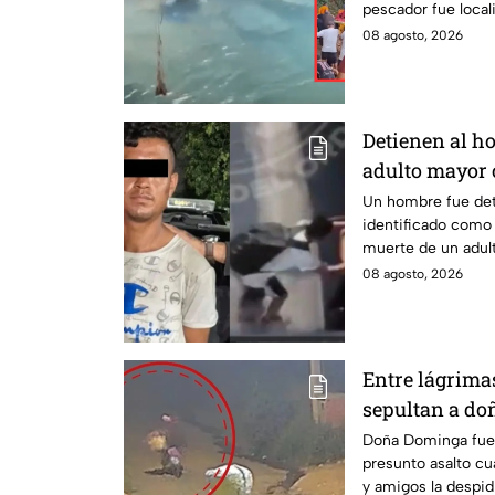
pescador fue local
sabe.
08 agosto, 2026
Detienen al h
adulto mayor c
muerte en Mo
Un hombre fue det
identificado como 
muerte de un adul
tráiler.
08 agosto, 2026
Entre lágrimas 
sepultan a do
asesinada tra
Doña Dominga fue 
presunto asalto cu
Puebla
y amigos la despid