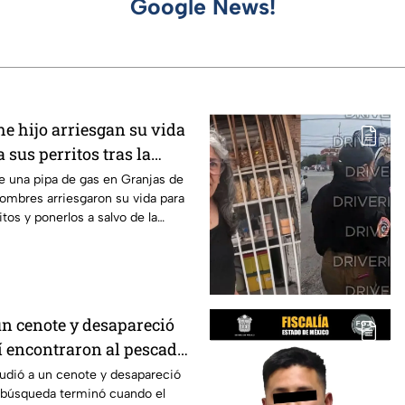
Google News!
e hijo arriesgan su vida
 sus perritos tras la
pipa de gas en
de una pipa de gas en Granjas de
ombres arriesgaron su vida para
itos y ponerlos a salvo de la
un cenote y desapareció
sí encontraron al pescador
to
udió a un cenote y desapareció
a búsqueda terminó cuando el