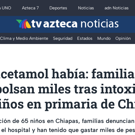
a UNO
Azteca 7
Deportes
Noticias
adn Noticias
tv azteca
noticias
Clima y Medio Ambiente
Seguridad
Estados
Mundo
Opinión
cetamol había: familia
olsan miles tras intox
iños en primaria de C
ación de 65 niños en Chiapas, familias denuncian
el hospital y han tenido que gastar miles de pe