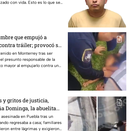
izado con vida. Esto es lo que se
ombre que empujó a
ontra tráiler; provocó su
nterrey
enido en Monterrey tras ser
el presunto responsable de la
to mayor al empujarlo contra un
y gritos de justicia,
ña Dominga, la abuelita
s asalto en Amozoc,
asesinada en Puebla tras un
ando regresaba a casa; familiares
ieron entre lágrimas y exigieron