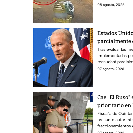
justicia.
08 agosto, 2026
Estados Unido
parcialmente 
suspensión po
Tras evaluar las m
implementadas po
reanudará parcial
Michoacán a partir
07 agosto, 2026
Cae "El Ruso" 
prioritario e
Fiscalía de Quinta
presunto autor int
fraccionamientos 