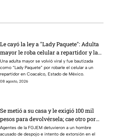
Le cayó la ley a "Lady Paquete": Adulta
mayor le roba celular a repartidor y la
policía va por ella a su casa
Una adulta mayor se volvió viral y fue bautizada
como “Lady Paquete” por robarle el celular a un
repartidor en Coacalco, Estado de México.
08 agosto, 2026
Se metió a su casa y le exigió 100 mil
pesos para devolvérsela; cae otro por
despojo en Edomex
Agentes de la FGJEM detuvieron a un hombre
acusado de despojo e intento de extorsión en el