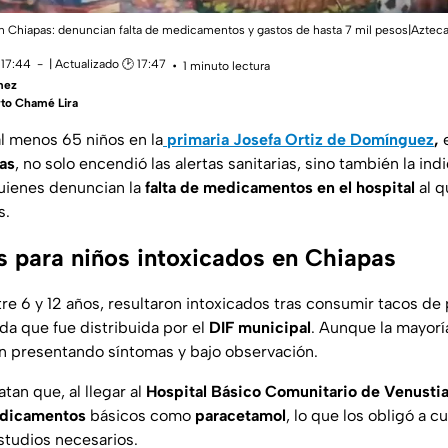
en Chiapas: denuncian falta de medicamentos y gastos de hasta 7 mil pesos|Azteca
 17:44
| Actualizado 🕑 17:47
1 minuto lectura
mez
rto Chamé Lira
l menos 65 niños en la
primaria Josefa Ortiz de Domínguez
,
e
as
, no solo encendió las alertas sanitarias, sino también la ind
quienes denuncian la
falta de medicamentos en el hospital
al q
s.
s para niños intoxicados en Chiapas
re 6 y 12 años, resultaron intoxicados tras consumir tacos de
a que fue distribuida por el
DIF municipal
. Aunque la mayorí
úan presentando síntomas y bajo observación.
tan que, al llegar al
Hospital Básico Comunitario de Venusti
dicamentos
básicos como
paracetamol
, lo que los obligó a c
studios necesarios.