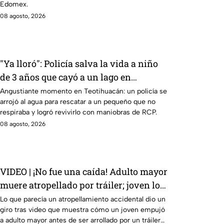
Edomex.
08 agosto, 2026
"Ya lloró": Policía salva la vida a niño
de 3 años que cayó a un lago en
Teotihuacán; aplicó RCP (VIDEO)
Angustiante momento en Teotihuacán: un policía se
arrojó al agua para rescatar a un pequeño que no
respiraba y logró revivirlo con maniobras de RCP.
08 agosto, 2026
VIDEO | ¡No fue una caída! Adulto mayor
muere atropellado por tráiler; joven lo
empujó en Monterrey
Lo que parecía un atropellamiento accidental dio un
giro tras video que muestra cómo un joven empujó
a adulto mayor antes de ser arrollado por un tráiler