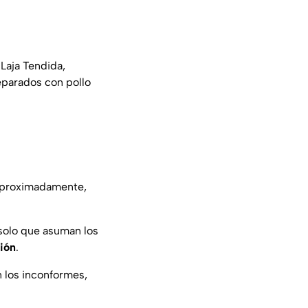
Laja Tendida,
eparados con pollo
a aproximadamente,
 solo que asuman los
ión
.
 los inconformes,