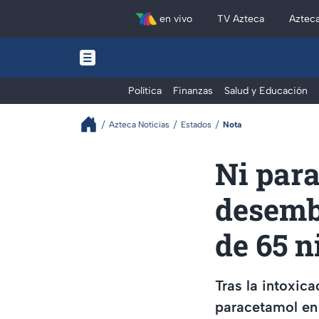
en vivo
TV Azteca
Aztec
Política
Finanzas
Salud y Educación
Azteca Noticias
Estados
Nota
Ni para
desemb
de 65 n
Tras la intoxic
paracetamol en 