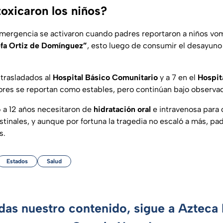
oxicaron los niños?
mergencia se activaron cuando padres reportaron a niños vom
efa Ortiz de Domínguez”
, esto luego de consumir el desayuno
 trasladados al
Hospital Básico Comunitario
y a 7 en el
Hospita
res se reportan como estables, pero continúan bajo observa
6 a 12 años necesitaron de
hidratación
oral
e intravenosa para c
tinales, y aunque por fortuna la tragedia no escaló a más, pad
s.
Estados
Salud
rdas nuestro contenido, sigue a Azteca 