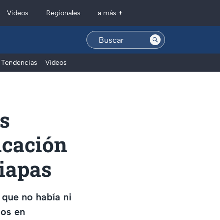
Regionales
Videos
a más +
Tendencias
Videos
s
icación
hiapas
 que no había ni
sos en