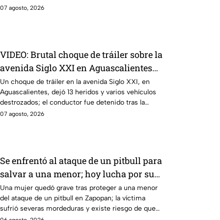
en Monterrey.
07 agosto, 2026
VIDEO: Brutal choque de tráiler sobre la
avenida Siglo XXI en Aguascalientes
deja varios heridos y destrozos
Un choque de tráiler en la avenida Siglo XXI, en
Aguascalientes, dejó 13 heridos y varios vehículos
destrozados; el conductor fue detenido tras la
carambola.
07 agosto, 2026
Se enfrentó al ataque de un pitbull para
salvar a una menor; hoy lucha por su
vida en Zapopan
Una mujer quedó grave tras proteger a una menor
del ataque de un pitbull en Zapopan; la víctima
sufrió severas mordeduras y existe riesgo de que
pierda un brazo.