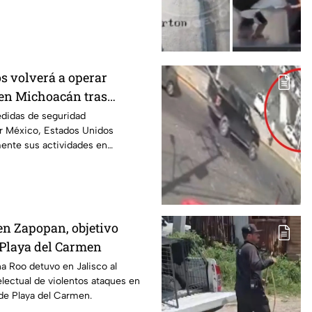
s volverá a operar
en Michoacán tras
r motivos de seguridad
edidas de seguridad
r México, Estados Unidos
mente sus actividades en
 del 8 de agosto.
en Zapopan, objetivo
n Playa del Carmen
na Roo detuvo en Jalisco al
electual de violentos ataques en
de Playa del Carmen.