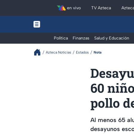
en vivo
TV Azteca
Aztec
Política
Finanzas
Salud y Educación
Azteca Noticias
Estados
Nota
Desayu
60 niño
pollo d
Al menos 65 alu
desayunos escol