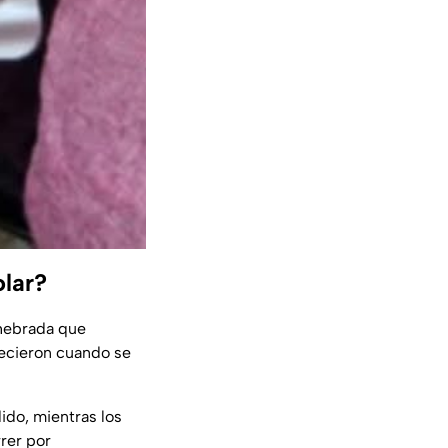
olar?
shebrada que
recieron cuando se
ido, mientras los
rrer por