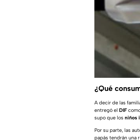
¿Qué consumi
A decir de las fami
entregó el
DIF
como
supo que los
niños 
Por su parte, las a
papás tendrán una re