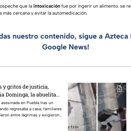
sospeche que la
intoxicación
fue por ingerir un alimento. se 
ca más cercana y evitar la automedicación.
rdas nuestro contenido, sigue a Azteca 
Google News!
y gritos de justicia,
ña Dominga, la abuelita
s asalto en Amozoc,
asesinada en Puebla tras un
ando regresaba a casa; familiares
ieron entre lágrimas y exigieron