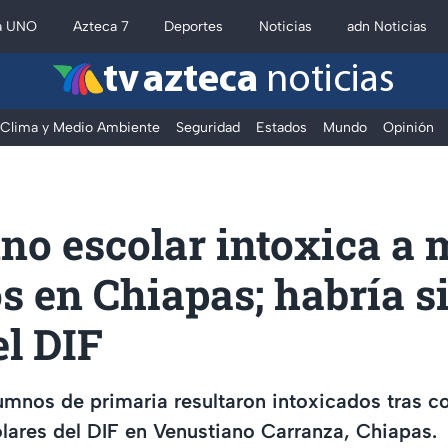
a UNO
Azteca 7
Deportes
Noticias
adn Noticias
tv azteca
noticias
Clima y Medio Ambiente
Seguridad
Estados
Mundo
Opinión
no escolar intoxica a 
s en Chiapas; habría s
el DIF
mnos de primaria resultaron intoxicados tras c
ares del DIF en Venustiano Carranza, Chiapas.