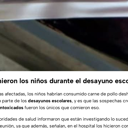
eron los niños durante el desayuno esc
lias afectadas, los niños habrían consumido carne de pollo de
 parte de los
desayunos escolares
, y es que las sospechas c
intoxicados
fueron los únicos que comieron eso.
utoridades de salud informaron que están investigando lo suced
unión, ya que además, señalan, en el hospital los hicieron co