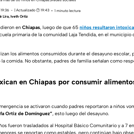
 a más de 60 niños en Chiapas.|Redes sociales
 19:36
| Actualizado 🕑 19:43
1 minuto lectura
 Lira
,
Iveth Ortiz
ndieron en
Chiapas
, luego de que 65
niños resultaron intoxic
cuela primaria de la comunidad Laja Tendida, en el municipio
lizan los alimentos consumidos durante el desayuno escolar, 
 la comida. No obstante, padres de familia señalan como res
oxican en Chiapas por consumir alimento
mergencia se activaron cuando padres reportaron a niños vom
efa Ortiz de Domínguez”
, esto luego del desayuno.
ños fueron trasladados al Hospital Básico Comunitario y a 7 en
menores se reportan como estables, pero continúan bajo obse