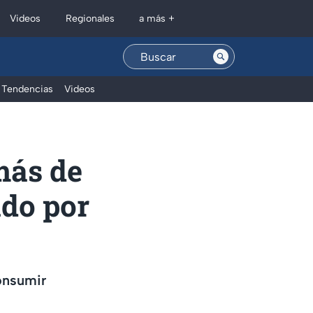
Regionales
Videos
a más +
Tendencias
Videos
más de
ido por
onsumir