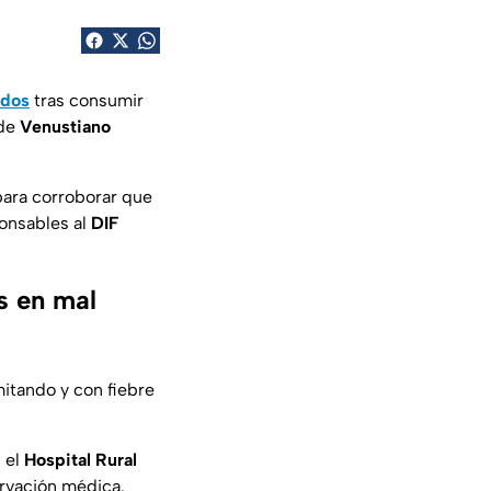
ados
tras consumir
 de
Venustiano
para corroborar que
ponsables al
DIF
s en mal
itando y con fiebre
 el
Hospital Rural
rvación médica.