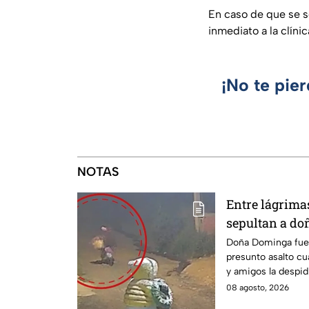
En caso de que se 
inmediato a la clíni
¡No te pie
NOTAS
Entre lágrimas 
sepultan a do
asesinada tra
Doña Dominga fue 
presunto asalto cu
Puebla
y amigos la despid
justicia.
08 agosto, 2026