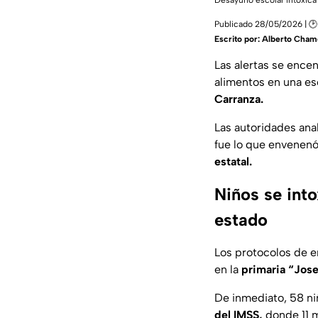
Desayuno escolar intoxica
Publicado 28/05/2026 | 🕑
Escrito por:
Alberto Chamé
Las alertas se ence
alimentos en una es
Carranza.
Las autoridades ana
fue lo que envenenó
estatal.
Niños se int
estado
Los protocolos de e
en la
primaria “Jos
De inmediato, 58 ni
del IMSS,
donde 11 