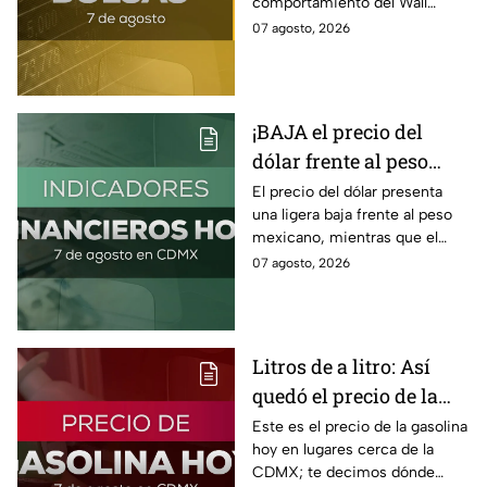
comportamiento del Wall
Street y de la BMV, así como el
07 agosto, 2026
precio de venta y compra del
dólar.
¡BAJA el precio del
dólar frente al peso
hoy! Así quedó este
El precio del dólar presenta
una ligera baja frente al peso
viernes 7 de agosto
mexicano, mientras que el
2026
petróleo también presenta una
07 agosto, 2026
caída este viernes 7 de agosto
2026.
Litros de a litro: Así
quedó el precio de la
gasolina HOY
Este es el precio de la gasolina
hoy en lugares cerca de la
CDMX; te decimos dónde