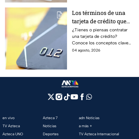
Los términos de una
tarjeta de crédito que
debes entender para
¿Tienes o piensas contratar
una tarjeta de crédito?
evitar deudas
Conoce los conceptos clave
como CAT, fecha de corte,
04 agosto, 2026
pago mínimo e intereses para
evitar dudas.
en vivo
Azteca 7
adn Noticias
TV Azteca
Noticias
a más +
Azteca UNO
Deportes
TV Azteca Internacional