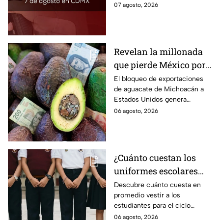
encontrarla más barata este
07 agosto, 2026
viernes 7 de agosto 2026,
estado por estado.
Revelan la millonada
que pierde México por
el bloqueo de Estados
El bloqueo de exportaciones
de aguacate de Michoacán a
Unidos al aguate de
Estados Unidos genera
Michoacán
pérdidas millonarias.
06 agosto, 2026
¿Cuánto cuestan los
uniformes escolares
para el regreso a clases
Descubre cuánto cuesta en
promedio vestir a los
2026, según su grado?
estudiantes para el ciclo
escolar 2026-2027 y consejos
06 agosto, 2026