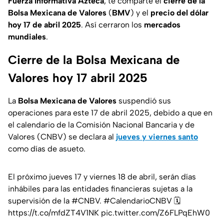
Fuerza Informativa Azteca
, te comparte el
cierre de la
Bolsa Mexicana de Valores
(
BMV
) y el
precio del dólar
hoy 17 de abril 2025
. Así cerraron los
mercados
mundiales
.
Cierre de la Bolsa Mexicana de
Valores hoy 17 abril 2025
La
Bolsa Mexicana de Valores
suspendió sus
operaciones para este 17 de abril 2025, debido a que en
el calendario de la Comisión Nacional Bancaria y de
Valores (CNBV) se declara al
jueves y viernes santo
como días de asueto.
El próximo jueves 17 y viernes 18 de abril, serán días
inhábiles para las entidades financieras sujetas a la
supervisión de la
#CNBV
.
#CalendarioCNBV
🗓️
https://t.co/mfdZT4V1NK
pic.twitter.com/Z6FLPqEhW0