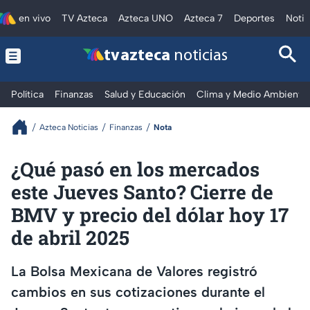
en vivo
TV Azteca
Azteca UNO
Azteca 7
Deportes
Notic
tv azteca
noticias
Política
Finanzas
Salud y Educación
Clima y Medio Ambiente
Azteca Noticias
Finanzas
Nota
¿Qué pasó en los mercados
este Jueves Santo? Cierre de
BMV y precio del dólar hoy 17
de abril 2025
La Bolsa Mexicana de Valores registró
cambios en sus cotizaciones durante el