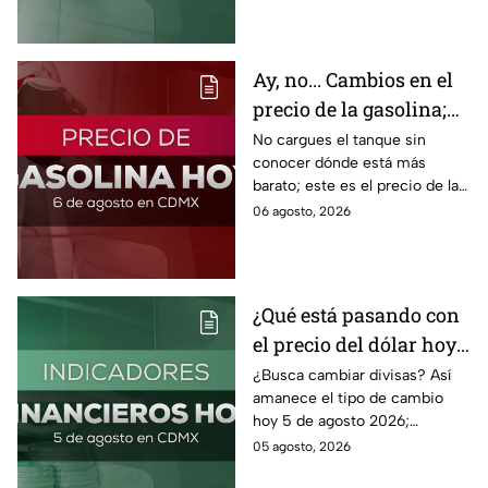
petróleo.
Ay, no... Cambios en el
precio de la gasolina;
así quedó HOY
No cargues el tanque sin
conocer dónde está más
barato; este es el precio de la
gasolina para hoy jueves 6 de
06 agosto, 2026
agosto 2026 sin afectar tu
bolsillo.
¿Qué está pasando con
el precio del dólar hoy
miércoles 5 de agosto
¿Busca cambiar divisas? Así
amanece el tipo de cambio
2026?
hoy 5 de agosto 2026;
consulta el precio del dólar
05 agosto, 2026
este miércoles y conoce si es