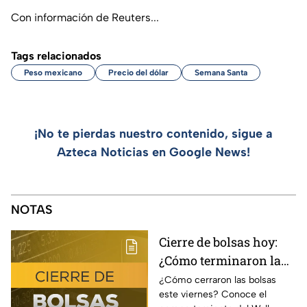
Con información de Reuters...
Tags relacionados
Peso mexicano
Precio del dólar
Semana Santa
¡No te pierdas nuestro contenido, sigue a
Azteca Noticias en Google News!
NOTAS
Cierre de bolsas hoy:
¿Cómo terminaron la
BMV y el Wall Street
¿Cómo cerraron las bolsas
este viernes? Conoce el
hoy 7 de agosto