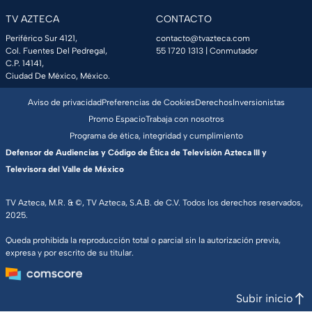
TV AZTECA
CONTACTO
Periférico Sur 4121,
contacto@tvazteca.com
Col. Fuentes Del Pedregal,
55 1720 1313
| Conmutador
C.P. 14141,
Ciudad De México, México.
Aviso de privacidad
Preferencias de Cookies
Derechos
Inversionistas
Promo Espacio
Trabaja con nosotros
Programa de ética, integridad y cumplimiento
Defensor de Audiencias y Código de Ética de Televisión Azteca III y
Televisora del Valle de México
TV Azteca, M.R. & ©, TV Azteca, S.A.B. de C.V. Todos los derechos reservados,
2025.
Queda prohibida la reproducción total o parcial sin la autorización previa,
expresa y por escrito de su titular.
Subir inicio