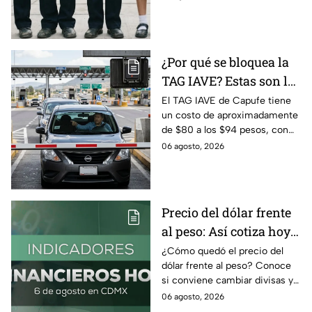
prácticos para ahorrar en los
uniformes escolares.
¿Por qué se bloquea la
TAG IAVE? Estas son las
razones por las que no
El TAG IAVE de Capufe tiene
un costo de aproximadamente
pasa en la caseta
de $80 a los $94 pesos, con
IVA incluido; te compartimos
06 agosto, 2026
las razones por las que podría
bloquearse.
Precio del dólar frente
al peso: Así cotiza hoy 6
de agosto 2026
¿Cómo quedó el precio del
dólar frente al peso? Conoce
si conviene cambiar divisas y
cómo el flujo en el estrecho de
06 agosto, 2026
Ormuz afecta al precio del