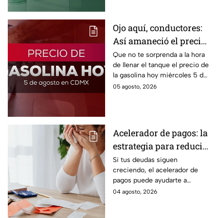
conveniente comprar.
Ojo aquí, conductores:
Así amaneció el precio
de la gasolina HOY
Que no te sorprenda a la hora
de llenar el tanque el precio de
la gasolina hoy miércoles 5 de
agosto 2026; aquí te dejamos
05 agosto, 2026
la lista de costos estado por
estado.
Acelerador de pagos: la
estrategia para reducir
tus deudas más rápido
Si tus deudas siguen
creciendo, el acelerador de
y recuperar el control
pagos puede ayudarte a
de tus finanzas
ordenar tus finanzas, priorizar
04 agosto, 2026
pagos y avanzar hacia una
mayor tranquilidad económica.