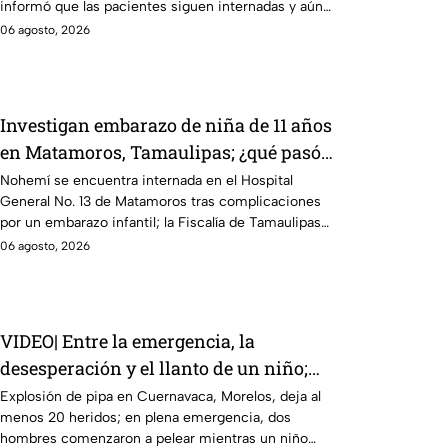
informó que las pacientes siguen internadas y aún
no hay parte médico.
06 agosto, 2026
Investigan embarazo de niña de 11 años
en Matamoros, Tamaulipas; ¿qué pasó
con Nohemí?
Nohemí se encuentra internada en el Hospital
General No. 13 de Matamoros tras complicaciones
por un embarazo infantil; la Fiscalía de Tamaulipas
ya investiga.
06 agosto, 2026
VIDEO| Entre la emergencia, la
desesperación y el llanto de un niño;
adultos desatan pelea tras explosión de
Explosión de pipa en Cuernavaca, Morelos, deja al
menos 20 heridos; en plena emergencia, dos
pipa en Cuernavaca
hombres comenzaron a pelear mientras un niño