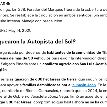
AR 🟠
cingo, km 278. Parador del Marqués (fuera de la cobertura 
antes. Se restablece la circulación en ambos sentidos. Sin emb
cular intensa. Maneja con precaución.
UFE)
May 14, 2025
quearon la Autopista del Sol?
 organizada por decenas de
habitantes de la comunidad de Ti
avana de más de 50 vehículos
para exigir la intervención direc
 Salgado Pineda ante un
conflicto agrario con San Luis Acatlá
gión
.
 es la
asignación de 600 hectáreas de tierra
, que según los
l
para apoyar a
familias damnificadas por el
huracán John
. En l
, comisario de Bienes Comunales, recordó que en 2024, la e
neral de Gobierno, Anacleta López Vega, firmó un acuerdo en 
gar 300 hectáreas
, compromiso que hasta ahora
no se ha cu