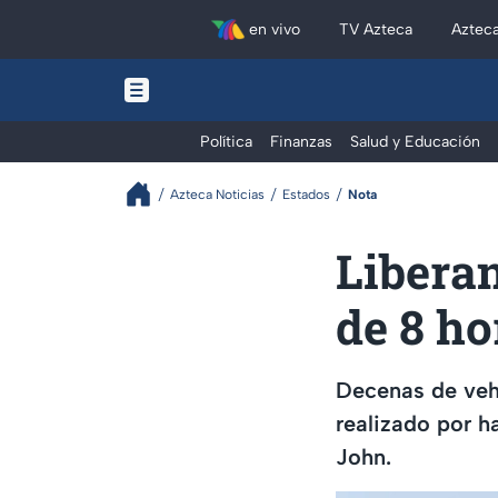
en vivo
TV Azteca
Aztec
Política
Finanzas
Salud y Educación
Azteca Noticias
Estados
Nota
Liberan
de 8 h
Decenas de vehí
realizado por h
John.