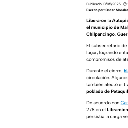
Publicado 13/05/2025 | 🕑 
Escrito por:
Oscar Morale
Liberaron la Autopis
el municipio de Mal
Chilpancingo, Guer
El subsecretario de 
lugar, logrando ent
compromisos de aten
Durante el cierre,
b
circulación. Algunos
también afectó el tr
poblado de Petaquil
De acuerdo con
Cam
278 en el
Libramien
persistía la carga v