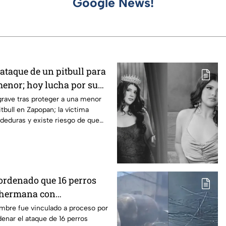
Google News!
 ataque de un pitbull para
menor; hoy lucha por su
pan
rave tras proteger a una menor
tbull en Zapopan; la víctima
deduras y existe riesgo de que
 ordenado que 16 perros
 hermana con
en Mexicali, BC
ombre fue vinculado a proceso por
enar el ataque de 16 perros