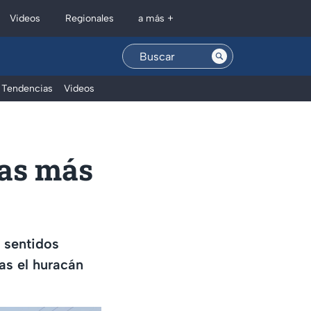
Regionales
Videos
a más +
Tendencias
Videos
ras más
 sentidos
ras el huracán