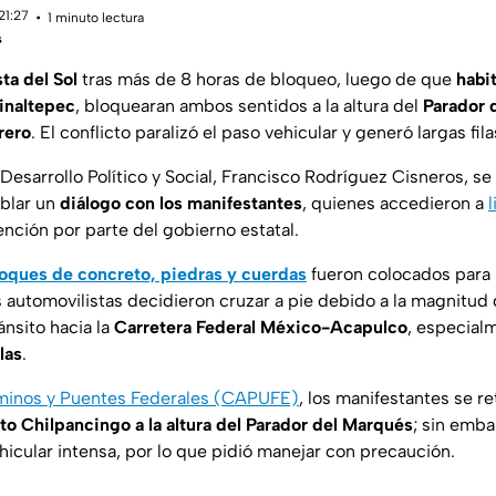
21:27
1 minuto lectura
s
ta del Sol
tras más de 8 horas de bloqueo, luego de que
habi
inaltepec
, bloquearan ambos sentidos a la altura del
Parador 
rero
. El conflicto paralizó el paso vehicular y generó largas fil
Desarrollo Político y Social, Francisco Rodríguez Cisneros, se
ablar un
diálogo con los manifestantes
, quienes accedieron a
l
ción por parte del gobierno estatal.
loques de concreto, piedras y cuerdas
fueron colocados para 
 automovilistas decidieron cruzar a pie debido a la magnitud 
ánsito hacia la
Carretera Federal México-Acapulco
, especial
las
.
inos y Puentes Federales (CAPUFE)
, los manifestantes se re
to Chilpancingo a la altura del Parador del Marqués
; sin emba
ehicular intensa, por lo que pidió manejar con precaución.