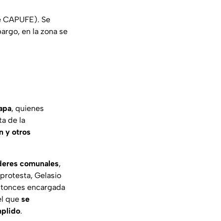
de CAPUFE). Se
argo, en la zona se
lapa
, quienes
ta de la
n y otros
íderes comunales
,
a protesta, Gelasio
ntonces encargada
el que
se
mplido
.