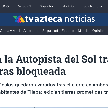
a UNO
Azteca 7
Deportes
Noticias
adn Noticias
tv azteca
noticias
Clima y Medio Ambiente
Seguridad
Estados
Mundo
Opinión
 la Autopista del Sol t
oras bloqueada
culos quedaron varados tras el cierre en ambos
abitantes de Tilapa; exigían tierras prometidas t