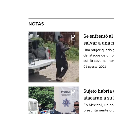
NOTAS
Se enfrentó al
salvar a una 
vida en Zapo
Una mujer quedó g
del ataque de un pi
sufrió severas mor
pierda un brazo.
06 agosto, 2026
Sujeto habría
atacaran a su
discapacidad 
En Mexicali, un h
presuntamente ord