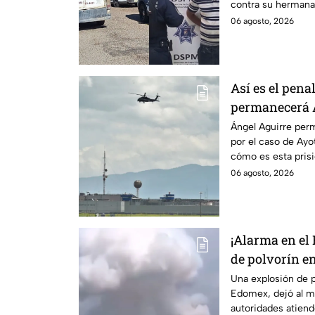
contra su hermana
auditiva.
06 agosto, 2026
Así es el pena
permanecerá Á
Ayotzinapa
Ángel Aguirre perm
por el caso de Ay
cómo es esta pris
historia.
06 agosto, 2026
¡Alarma en el
de polvorín e
Zinacantepec;
Una explosión de p
Edomex, dejó al m
muerto y heri
autoridades atiende