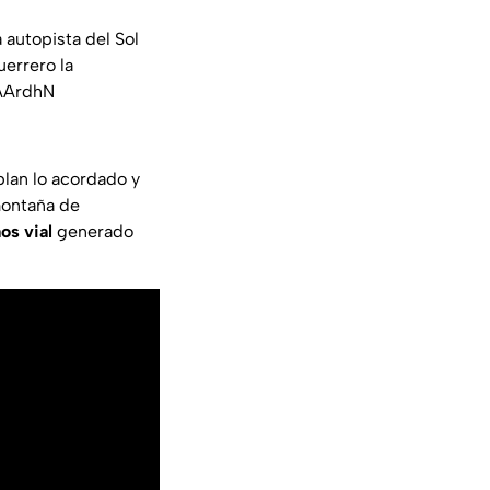
 autopista del Sol
uerrero la
DAArdhN
plan lo acordado y
 montaña de
os vial
generado