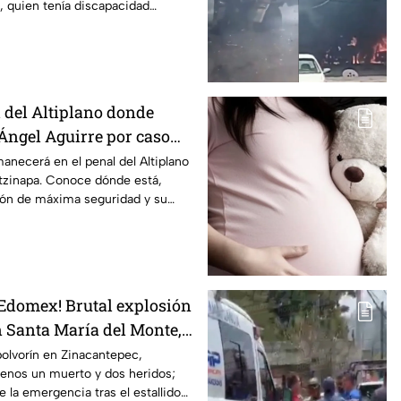
, quien tenía discapacidad
l del Altiplano donde
ngel Aguirre por caso
anecerá en el penal del Altiplano
otzinapa. Conoce dónde está,
ión de máxima seguridad y su
 Edomex! Brutal explosión
n Santa María del Monte,
 reportan al menos un
olvorín en Zinacantepec,
enos un muerto y dos heridos;
dos
 la emergencia tras el estallido