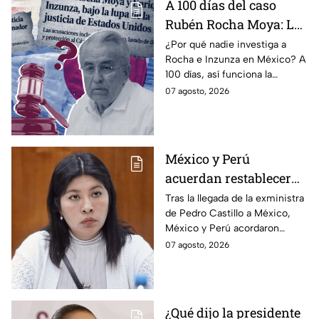
A 100 días del caso
Rubén Rocha Moya: La
estrategia de Morena
¿Por qué nadie investiga a
Rocha e Inzunza en México? A
para blindar al
100 días, así funciona la
gobernador de Sinaloa
estrategia de Morena para
07 agosto, 2026
intentar enterrar el tema de
sus vínculos con el
narcotráfico.
México y Perú
acuerdan restablecer
relaciones
Tras la llegada de la exministra
de Pedro Castillo a México,
diplomáticas tras
México y Perú acordaron
llegada de Betssy
reanudar relaciones desde
07 agosto, 2026
Chávez al país
aquella ruptura en noviembre
de 2025.
¿Qué dijo la presidente