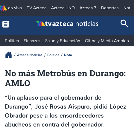
en vivo
TV Azteca
Azteca UNO
Azteca 7
Deportes
Notic
tv azteca
noticias
Política
Finanzas
Salud y Educación
Clima y Medio Ambiente
Azteca Noticias
Política
Nota
No más Metrobús en Durango:
AMLO
“Un aplauso para el gobernador de
Durango”, José Rosas Aispuro, pidió López
Obrador pese a los ensordecedores
abucheos en contra del gobernador.