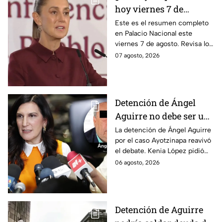
hoy viernes 7 de
agosto? Resumen EN
Este es el resumen completo
en Palacio Nacional este
VIVO
viernes 7 de agosto. Revisa los
datos presentados y las
07 agosto, 2026
respuestas de la presidente al
momento.
Detención de Ángel
Aguirre no debe ser un
distractor, pide Kenia
La detención de Ángel Aguirre
por el caso Ayotzinapa reavivó
López; exige justicia
el debate. Kenia López pidió
por caso Ayotzinapa
que no sea un distractor
06 agosto, 2026
político, sino justicia para las
familias.
Detención de Aguirre