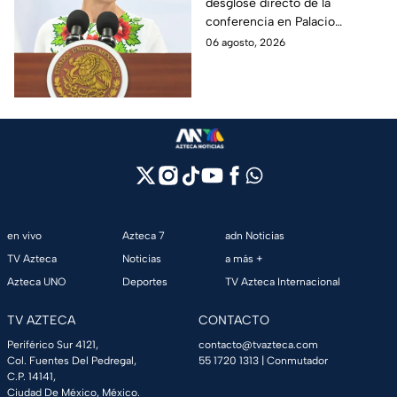
desglose directo de la
hoy jueves 6 de agosto
conferencia en Palacio
en la mañanera
Nacional este jueves 6 de
06 agosto, 2026
agosto. Descubre las medidas
anunciadas por la presidente
en tiempo real.
en vivo
Azteca 7
adn Noticias
TV Azteca
Noticias
a más +
Azteca UNO
Deportes
TV Azteca Internacional
TV AZTECA
CONTACTO
Periférico Sur 4121,
contacto@tvazteca.com
Col. Fuentes Del Pedregal,
55 1720 1313
| Conmutador
C.P. 14141,
Ciudad De México, México.