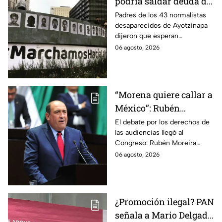
podría saldar deuda de
justicia: padres de los
Padres de los 43 normalistas
desaparecidos de Ayotzinapa
43 de Ayotzinapa
dijeron que esperan
información oficial sobre la
06 agosto, 2026
detención de Ángel Aguirre,
quien ya está en el penal del
Altiplano.
“Morena quiere callar a
México”: Rubén
Moreira pide frenar
El debate por los derechos de
las audiencias llegó al
discusión de
Congreso: Rubén Moreira
lineamientos de
reclama una consulta con
06 agosto, 2026
audiencias hasta
voces del sector de
escuchar a periodistas
comunicación.
y expertos
¿Promoción ilegal? PAN
señala a Mario Delgado