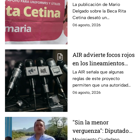
por publicación sobre
La publicación de Mario
Delgado sobre la Beca Rita
la Beca Rita Cetina
Cetina desató un
enfrentamiento entre Morena
06 agosto, 2026
y el PAN, que acusa posible
promoción personalizada y
hasta peculado.
AIR advierte focos rojos
en los lineamientos
para proteger a las
La AIR señala que algunas
reglas de este proyecto
audiencias
permiten que una autoridad
gubernamental supervise,
06 agosto, 2026
revise y hasta castigue el
contenido que transmiten los
medios.
"Sin la menor
verguenza": Diputado
Juan Zavala denuncia
Movimiento Ciudadano