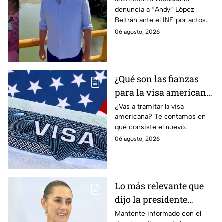
denuncia a “Andy” López
ante el INE a Andy
Beltrán ante el INE por actos
López Beltrán por
anticipados de campaña en
06 agosto, 2026
campaña anticipada en
Tabasco.
Tabasco
¿Qué son las fianzas
para la visa americana
y por qué causan tanta
¿Vas a tramitar la visa
americana? Te contamos en
controversia?
qué consiste el nuevo
programa de fianzas
06 agosto, 2026
reembolsables de hasta 15 mil
dólares y a qué países aplica.
Lo más relevante que
dijo la presidente
Claudia Sheinbaum
Mantente informado con el