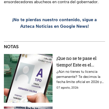
ensordecedores abucheos en contra del gobernador.
¡No te pierdas nuestro contenido, sigue a
Azteca Noticias en Google News!
NOTAS
¡Que no se te pase el
tiempo! Este es el
último día para
¿Aún no tienes tu licencia
permanente? Te decimos la
tramitar la licencia
fecha límite oficial en 2026 y
permanente en CDMX y
los requisitos para tramitarla
07 agosto, 2026
Edomex
antes de que termine el
programa.