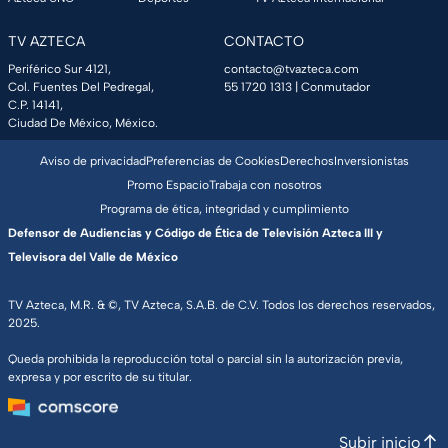
TV AZTECA
CONTACTO
Periférico Sur 4121,
contacto@tvazteca.com
Col. Fuentes Del Pedregal,
55 1720 1313
| Conmutador
C.P. 14141,
Ciudad De México, México.
Aviso de privacidad
Preferencias de Cookies
Derechos
Inversionistas
Promo Espacio
Trabaja con nosotros
Programa de ética, integridad y cumplimiento
Defensor de Audiencias y Código de Ética de Televisión Azteca III y
Televisora del Valle de México
TV Azteca, M.R. & ©, TV Azteca, S.A.B. de C.V. Todos los derechos reservados,
2025.
Queda prohibida la reproducción total o parcial sin la autorización previa,
expresa y por escrito de su titular.
Subir inicio