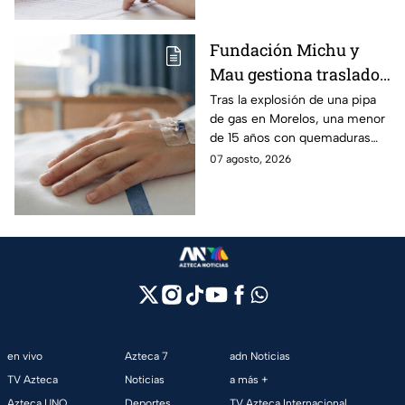
Fundación Michu y
Mau gestiona traslado
a Texas de adolescente
Tras la explosión de una pipa
de gas en Morelos, una menor
herida en explosión de
de 15 años con quemaduras
una pipa de gas en
graves será trasladada a
07 agosto, 2026
Morelos
Galveston, Texas, para recibir
atención urgente.
en vivo
Azteca 7
adn Noticias
TV Azteca
Noticias
a más +
Azteca UNO
Deportes
TV Azteca Internacional