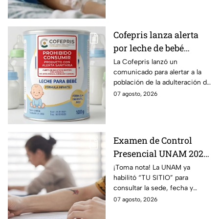
segundo grado.
Cofepris lanza alerta
por leche de bebé
adulterada: ¿Qué marca
La Cofepris lanzó un
comunicado para alertar a la
es y cómo identificarla?
población de la adulteración de
una leche para bebé.
07 agosto, 2026
Examen de Control
Presencial UNAM 2026:
consulta aquí tu sede,
¡Toma nota! La UNAM ya
habilitó “TU SITIO” para
fecha y horario
consultar la sede, fecha y
horario del Examen Control
07 agosto, 2026
Presencial 2026. Revisa aquí
cómo conocer tu cita.