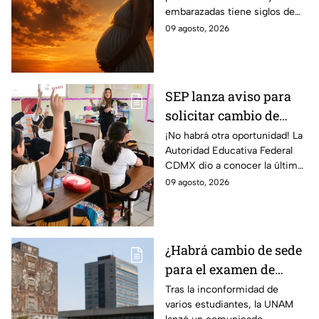
origen de un mito que
embarazadas tiene siglos de
sigue vigente
historia; pero ¿de dónde
09 agosto, 2026
surgió este mito y qué hay de
cierto?
SEP lanza aviso para
solicitar cambio de
escuela o turno en
¡No habrá otra oportunidad! La
Autoridad Educativa Federal
primaria y secundaria
CDMX dio a conocer la última
de CDMX
fecha para solicitar cambio de
09 agosto, 2026
escuela o turno en primaria o
secundaria.
¿Habrá cambio de sede
para el examen de
control? La UNAM
Tras la inconformidad de
varios estudiantes, la UNAM
aclara su postura tras