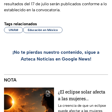
resultados del 17 de julio serán publicados conforme a lo
establecido en la convocatoria.
Tags relacionados
UNAM
Educación en México
¡No te pierdas nuestro contenido, sigue a
Azteca Noticias en Google News!
NOTA
¿El eclipse solar afecta
a las mujeres
embarazadas? El
La creencia de que un eclipse
puede afectar a las mujeres