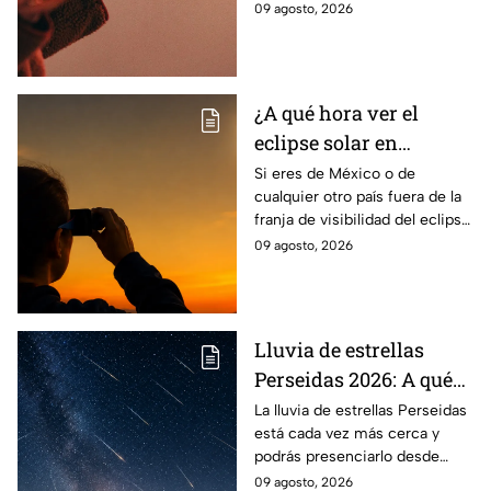
oración para pedir sustento,
09 agosto, 2026
sustento este 10 de
protección y trabajo en el
agosto
hogar.
¿A qué hora ver el
eclipse solar en
México? Todo lo que
Si eres de México o de
cualquier otro país fuera de la
debes saber del
franja de visibilidad del eclipse
fenómeno del 12 de
solar, la NASA hará una
09 agosto, 2026
agosto
transmisión en vivo el
miércoles12 de agosto.
Lluvia de estrellas
Perseidas 2026: A qué
hora alcanza su pico en
La lluvia de estrellas Perseidas
está cada vez más cerca y
México y
podrás presenciarlo desde
recomendaciones para
México; te decimos a qué hora
09 agosto, 2026