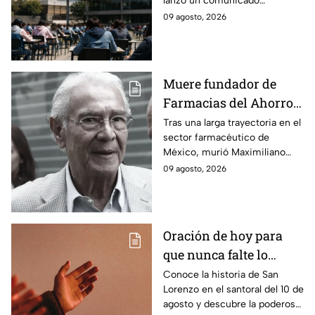
lanzó un comunicado
inconformidad de
aclarando si habrá cambio de
09 agosto, 2026
aspirantes
sede o no para el examen de
control para licenciatura.
Muere fundador de
Farmacias del Ahorro:
¿quién fue
Tras una larga trayectoria en el
sector farmacéutico de
Maximiliano Leonardo
México, murió Maximiliano
Asturias?
Leonardo Asturias, cofundador
09 agosto, 2026
de Farmacias del Ahorro.
Oración de hoy para
que nunca falte lo
necesario en casa: La
Conoce la historia de San
Lorenzo en el santoral del 10 de
plegaria para pedirle a
agosto y descubre la poderosa
San Lorenzo por