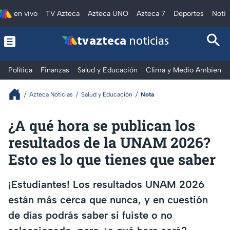
en vivo
TV Azteca
Azteca UNO
Azteca 7
Deportes
Notic
tv azteca
noticias
Política
Finanzas
Salud y Educación
Clima y Medio Ambiente
Azteca Noticias
Salud y Educación
Nota
¿A qué hora se publican los
resultados de la UNAM 2026?
Esto es lo que tienes que saber
¡Estudiantes! Los resultados UNAM 2026
están más cerca que nunca, y en cuestión
de días podrás saber si fuiste o no