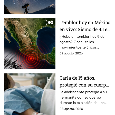
verla
alcanza su punto máximo y
recomendaciones para verla.
Temblor hoy en México
en vivo: Sismo de 4.1 en
Huixtla, Chiapas
¿Hubo un temblor hoy 9 de
agosto? Consulta los
movimientos telúricos
sentidos en México con
09 agosto, 2026
magnitud, epicentro e
información oficial.
Carla de 15 años,
protegió con su cuerpo
a su hermanita de 4
La adolescente protegió a su
hermanita con su cuerpo
durante la explosión de
durante la explosión de una
una pipa de gas en
pipa de gas en Cuernavaca;
08 agosto, 2026
Cuernavaca
tiene quemaduras de primer y