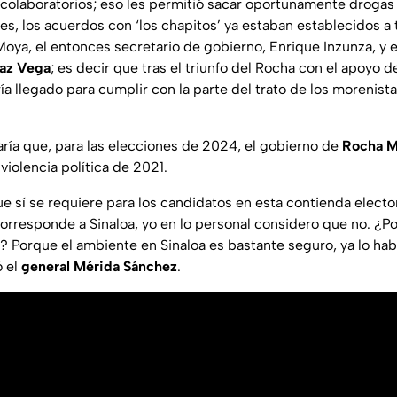
rcolaboratorios; eso les permitió sacar oportunamente drogas
s, los acuerdos con ‘los chapitos’ ya estaban establecidos a 
ya, el entonces secretario de gobierno, Enrique Inzunza, y e
íaz Vega
; es decir que tras el triunfo del Rocha con el apoyo de
a llegado para cumplir con la parte del trato de los morenista
ría que, para las elecciones de 2024, el gobierno de
Rocha 
 violencia política de 2021.
e sí se requiere para los candidatos en esta contienda electo
 corresponde a Sinaloa, yo en lo personal considero que no. ¿P
? Porque el ambiente en Sinaloa es bastante seguro, ya lo habí
ó el
general Mérida Sánchez
.