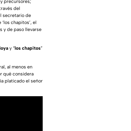
 y precursores;
través del
l secretario de
 ‘los chapitos’, el
s y de paso llevarse
Moya
y “
los chapitos
”
ral, al menos en
or qué considera
a platicado el señor