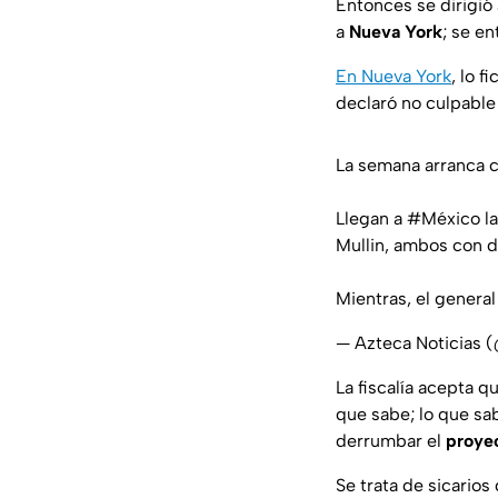
Entonces se dirigió 
a
Nueva York
; se e
En Nueva York
, lo 
declaró no culpable
La semana arranca 
Llegan a
#México
la
Mullin, ambos con di
Mientras, el gener
— Azteca Noticias 
La fiscalía acepta q
que sabe; lo que sa
derrumbar el
proyec
Se trata de sicarios