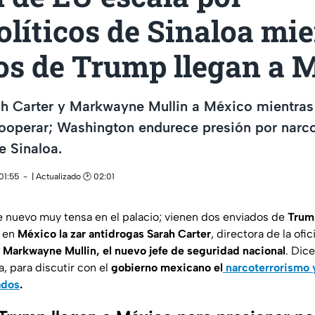
líticos de Sinaloa mie
os de Trump llegan a 
h Carter y Markwayne Mullin a México mientras 
ooperar; Washington endurece presión por narco
e Sinaloa.
01:55
| Actualizado 🕑 02:01
 nuevo muy tensa en el palacio; vienen dos enviados de
Trum
á en
México la zar antidrogas Sarah Carter
, directora de la ofi
y
Markwayne Mullin, el nuevo jefe de seguridad nacional
. Dic
a, para discutir con el
gobierno mexicano el
narcoterrorismo y
ados
.