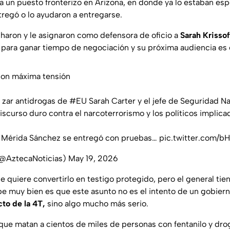
a un puesto fronterizo en Arizona, en donde ya lo estaban esp
ntregó o lo ayudaron a entregarse.
ficharon y le asignaron como defensora de oficio a
Sarah Krissof
 para ganar tiempo de negociación y su próxima audiencia es e
con máxima tensión
 zar antidrogas de
#EU
Sarah Carter y el jefe de Seguridad 
scurso duro contra el narcoterrorismo y los políticos implica
al Mérida Sánchez se entregó con pruebas…
pic.twitter.com/b
(@AztecaNoticias)
May 19, 2026
ue quiere convertirlo en testigo protegido, pero el general tie
be muy bien es que este asunto no es el intento de un gobiern
to de la 4T,
sino algo mucho más serio.
 que matan a cientos de miles de personas con fentanilo y dro