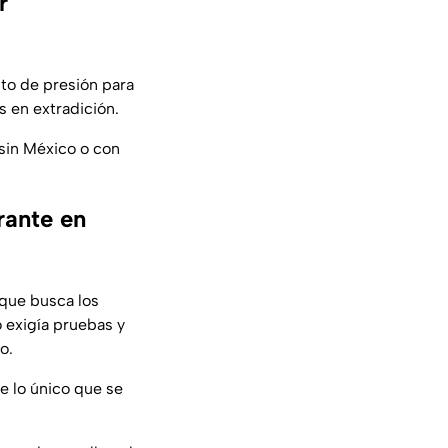
r
nto de presión para
os en extradición.
 sin México o con
rante en
rque busca los
 exigía pruebas y
o.
e lo único que se