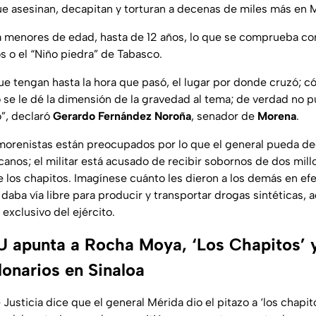
e asesinan, decapitan y torturan a decenas de miles más en 
n a menores de edad, hasta de 12 años, lo que se comprueba c
s o el “Niño piedra” de Tabasco.
e tengan hasta la hora que pasó, el lugar por donde cruzó; c
 se le dé la dimensión de la gravedad al tema; de verdad no p
”, declaró
Gerardo Fernández Noroña
, senador de
Morena
.
orenistas están preocupados por lo que el general pueda dec
canos; el militar está acusado de recibir sobornos de dos mil
e los chapitos. Imagínese cuánto les dieron a los demás en efe
es daba vía libre para producir y transportar drogas sintéticas,
exclusivo del ejército.
EU apunta a Rocha Moya, ‘Los Chapitos’ 
lonarios en Sinaloa
usticia dice que el general Mérida dio el pitazo a ‘los chapit