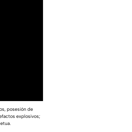
dos, posesión de
efactos explosivos;
etua.