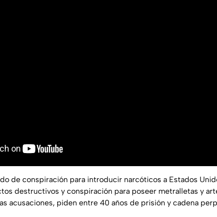
ado de conspiración para introducir narcóticos a Estados Uni
ctos destructivos y conspiración para poseer metralletas y art
las acusaciones, piden entre 40 años de prisión y cadena perp