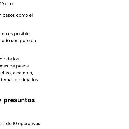
México.
on casos como el
ómo es posible,
uede ser, pero en
ir de los
lones de pesos
ctivo; a cambio,
 además de dejarlos
y presuntos
os’ de 10 operativos