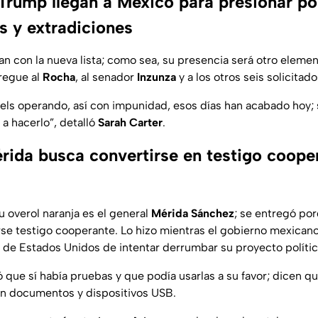
Trump llegan a México para presionar po
s y extradiciones
an con la nueva lista; como sea, su presencia será otro eleme
regue al
Rocha
, al senador
Inzunza
y a los otros seis solicitad
rtels operando, así con impunidad, esos días han acabado hoy;
a hacerlo”, detalló
Sarah Carter
.
érida busca convertirse en testigo coope
u overol naranja es el general
Mérida Sánchez
; se entregó po
rse testigo cooperante. Lo hizo mientras el gobierno mexicano
 de Estados Unidos de intentar derrumbar su proyecto polític
 que sí había pruebas y que podía usarlas a su favor; dicen qu
con documentos y dispositivos USB.