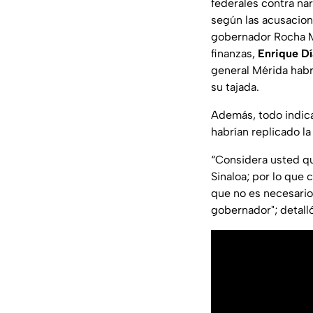
federales contra na
según las acusacione
gobernador Rocha Mo
finanzas,
Enrique D
general Mérida habrí
su tajada.
Además, todo indica
habrían replicado la
“Considera usted qu
Sinaloa; por lo que
que no es necesario
gobernador"; detall