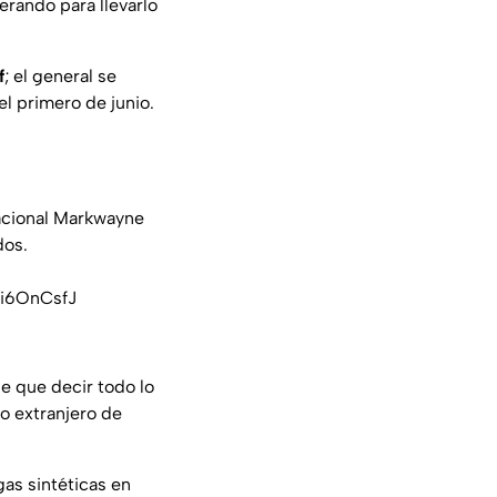
erando para llevarlo
f
; el general se
l primero de junio.
Nacional Markwayne
dos.
Hi6OnCsfJ
ne que decir todo lo
o extranjero de
gas sintéticas en