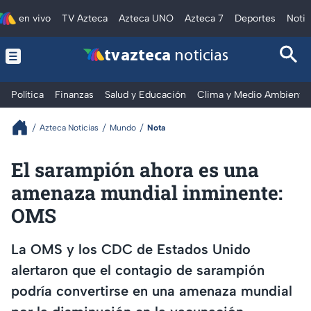
en vivo
TV Azteca
Azteca UNO
Azteca 7
Deportes
Notic
tv azteca
noticias
Política
Finanzas
Salud y Educación
Clima y Medio Ambiente
Azteca Noticias
Mundo
Nota
El sarampión ahora es una
amenaza mundial inminente:
OMS
La OMS y los CDC de Estados Unido
alertaron que el contagio de sarampión
podría convertirse en una amenaza mundial