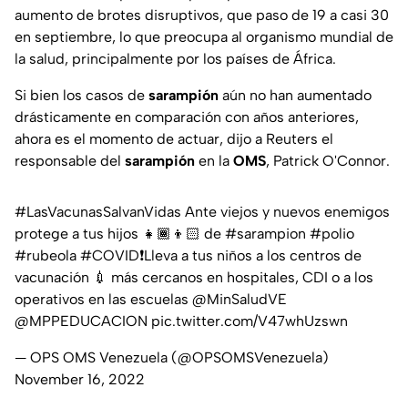
aumento de brotes disruptivos, que paso de 19 a casi 30
en septiembre, lo que preocupa al organismo mundial de
la salud, principalmente por los países de África.
Si bien los casos de
sarampión
aún no han aumentado
drásticamente en comparación con años anteriores,
ahora es el momento de actuar, dijo a Reuters el
responsable del
sarampión
en la
OMS
, Patrick O'Connor.
#LasVacunasSalvanVidas
Ante viejos y nuevos enemigos
protege a tus hijos 👧🏾​👦🏻​​ de
#sarampion
#polio
#rubeola
#COVID
❗​Lleva a tus niños a los centros de
vacunación 💉 más cercanos en hospitales, CDI o a los
operativos en las escuelas
@MinSaludVE
@MPPEDUCACION
pic.twitter.com/V47whUzswn
— OPS OMS Venezuela (@OPSOMSVenezuela)
November 16, 2022