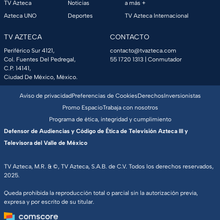
TV Azteca
Noticias
a más +
Azteca UNO
Deportes
TV Azteca Internacional
TV AZTECA
CONTACTO
Periférico Sur 4121,
contacto@tvazteca.com
Col. Fuentes Del Pedregal,
55 1720 1313
| Conmutador
C.P. 14141,
Ciudad De México, México.
Aviso de privacidad
Preferencias de Cookies
Derechos
Inversionistas
Promo Espacio
Trabaja con nosotros
Programa de ética, integridad y cumplimiento
Defensor de Audiencias y Código de Ética de Televisión Azteca III y
Televisora del Valle de México
TV Azteca, M.R. & ©, TV Azteca, S.A.B. de C.V. Todos los derechos reservados,
2025.
Queda prohibida la reproducción total o parcial sin la autorización previa,
expresa y por escrito de su titular.