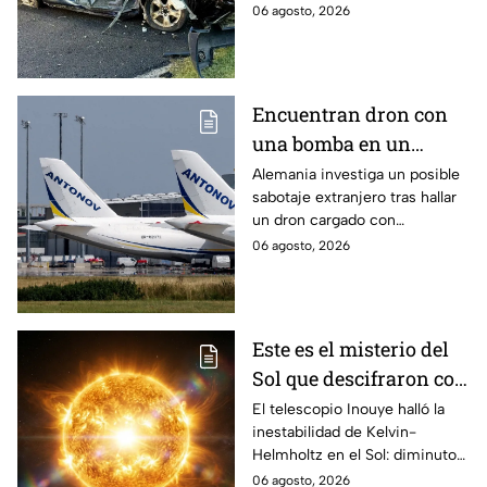
vehículo en Maryland, Estados
06 agosto, 2026
gravedad
Unidos.
Encuentran dron con
una bomba en un
aeropuerto de
Alemania investiga un posible
sabotaje extranjero tras hallar
Alemania: no explotó
un dron cargado con
por falla técnica
explosivos en el aeropuerto de
06 agosto, 2026
Leipzig/Halle, cerca de un
avión ucraniano.
Este es el misterio del
Sol que descifraron con
un telescopio en
El telescopio Inouye halló la
inestabilidad de Kelvin-
Hawái: explica las
Helmholtz en el Sol: diminutos
tormentas solares que
remolinos que explicarían el
06 agosto, 2026