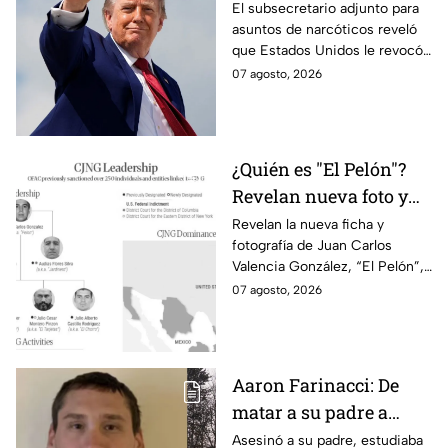
tienen vínculos con
El subsecretario adjunto para
asuntos de narcóticos reveló
grupos criminales
que Estados Unidos le revocó
la visa a mexicanos con
07 agosto, 2026
vínculos criminales.
¿Quién es "El Pelón"?
Revelan nueva foto y
ficha por líder del CJNG
Revelan la nueva ficha y
fotografía de Juan Carlos
Valencia González, “El Pelón”,
como el nuevo líder del CJNG
07 agosto, 2026
con una recompensa de 25
millones de dólares.
Aaron Farinacci: De
matar a su padre a
provocar incendios
Asesinó a su padre, estudiaba