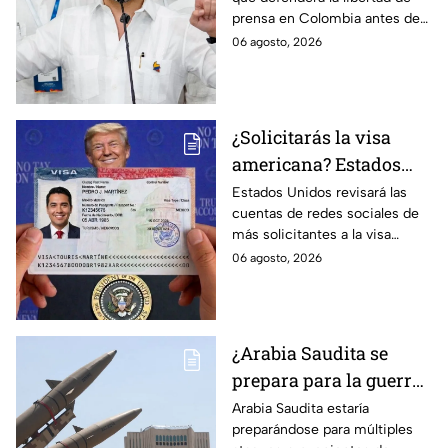
Espriella promete
prensa en Colombia antes de
defender la libertad de
asumir su cargo como
06 agosto, 2026
prensa en Colombia
presidente.
¿Solicitarás la visa
americana? Estados
Unidos revisará las
Estados Unidos revisará las
cuentas de redes sociales de
redes sociales de estos
más solicitantes a la visa
solicitantes
americana.
06 agosto, 2026
¿Arabia Saudita se
prepara para la guerra?
Esperan ataques de
Arabia Saudita estaría
preparándose para múltiples
grupos armados de tres