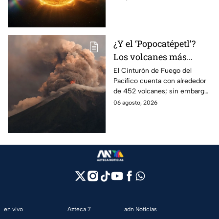
afectan a la Tierra
origen de las tormentas
solares.
¿Y el ‘Popocatépetl’?
Los volcanes más
activos del Cinturón de
El Cinturón de Fuego del
Pacífico cuenta con alrededor
Fuego
de 452 volcanes; sin embargo,
solo algunos de ellos presentan
06 agosto, 2026
una intensa actividad
volcánica.
en vivo
Azteca 7
adn Noticias