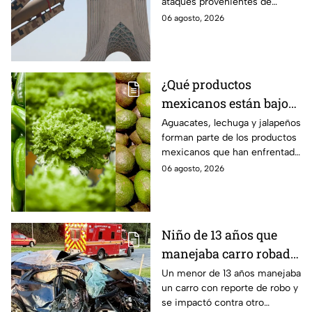
ataques provenientes de
países
grupos armados de tres países.
06 agosto, 2026
¿Qué productos
mexicanos están bajo
la lupa de Estados
Aguacates, lechuga y jalapeños
forman parte de los productos
Unidos? Aguacates,
mexicanos que han enfrentado
lechuga y jalapeños
restricciones o
06 agosto, 2026
encabezan la lista
cuestionamientos en Estados
Unidos. Te decimos por qué.
Niño de 13 años que
manejaba carro robado
provoca brutal
Un menor de 13 años manejaba
un carro con reporte de robo y
accidente; hay un
se impactó contra otro
muerto y heridos de