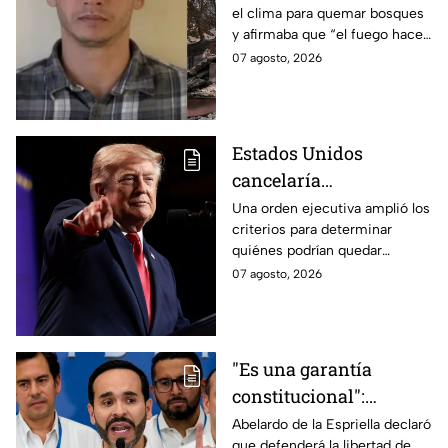
el clima para quemar bosques
forestales
y afirmaba que “el fuego hace
renacer las cosas”. Esta es la
07 agosto, 2026
historia de la mente del
responsable de los
devastadores incendios.
Estados Unidos
cancelaría
nacionalidad por
Una orden ejecutiva amplió los
criterios para determinar
nacimiento del líder
quiénes podrían quedar
del CJNG
excluidos de la nacionalidad
07 agosto, 2026
estadounidense por
nacimiento.
"Es una garantía
constitucional":
Abelardo de la
Abelardo de la Espriella declaró
que defenderá la libertad de