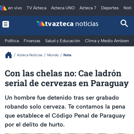
en vivo
TV Azteca
Azteca UNO
Azteca 7
Deportes
Notic
tv azteca
noticias
Política
Finanzas
Salud y Educación
Clima y Medio Ambiente
Azteca Noticias
Mundo
Nota
Con las chelas no: Cae ladrón
serial de cervezas en Paraguay
Un hombre fue detenido tras ser grabado
robando solo cerveza. Te contamos la pena
que establece el Código Penal de Paraguay
por el delito de hurto.