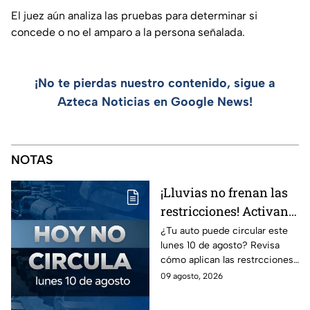
El juez aún analiza las pruebas para determinar si
concede o no el amparo a la persona señalada.
¡No te pierdas nuestro contenido, sigue a
Azteca Noticias en Google News!
NOTAS
¡Lluvias no frenan las
restricciones! Activan
el Hoy No Circula para
¿Tu auto puede circular este
lunes 10 de agosto? Revisa
estos automovilistas
cómo aplican las restrcciones
este lunes
del Hoy No Circula en CDMX y
09 agosto, 2026
Edomex antes de salir y evita
una multa.