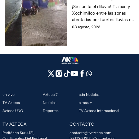
dejaron las lluvias en
¡Se suelta el diluvio! Tlalpan y
Xochimilco entre las zonas
Tlalpan y Xochimilco
afectadas por fuertes lluvias en
por lluvias intensas
CDMX. Conce qué otras
08 agosto, 2026
alcaldías cuentan con alerta
este 8 de agosto.
en vivo
Azteca 7
adn Noticias
TV Azteca
Noticias
a más +
Azteca UNO
Deportes
TV Azteca Internacional
TV AZTECA
CONTACTO
Periférico Sur 4121,
contacto@tvazteca.com
Col. Fuentes Del Pedregal,
55 1720 1313
| Conmutador