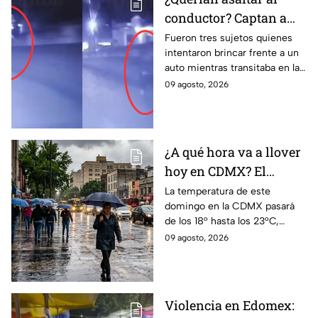
conductor? Captan a
tres sujetos brincando
Fueron tres sujetos quienes
intentaron brincar frente a un
frente a un auto en
auto mientras transitaba en la
Cuajimalpa, CDMX
México-Toluca, en Cuajimalpa,
09 agosto, 2026
CDMX.
¿A qué hora va a llover
hoy en CDMX? El
pronóstico del clima
La temperatura de este
domingo en la CDMX pasará
para este domingo
de los 18° hasta los 23°C,
acompañado de lluvias en
09 agosto, 2026
algunas zonas de la capital del
país; todo lo que debes saber.
Violencia en Edomex: