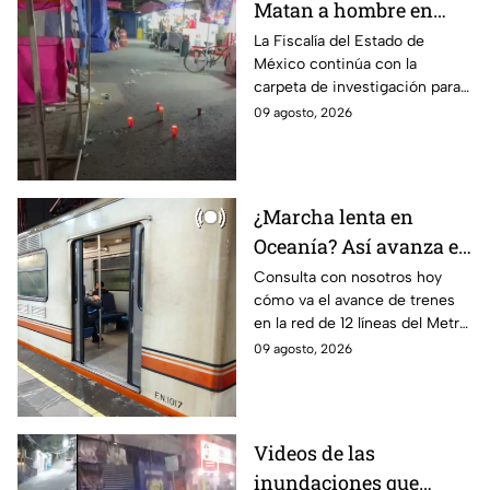
Matan a hombre en
plena fiesta patronal en
La Fiscalía del Estado de
México continúa con la
calles de
carpeta de investigación para
Nezahualcóyotl
determinar los motivos del
09 agosto, 2026
asesinato del hombre en fiesta
patronal de Nazahualcóyotl.
¿Marcha lenta en
Oceanía? Así avanza el
Metro de la CDMX en la
Consulta con nosotros hoy
cómo va el avance de trenes
Línea B, 8 y 3 este
en la red de 12 líneas del Metro
domingo
CDMX y toma previsiones en
09 agosto, 2026
tus traslados este domingo 9
de agosto.
Videos de las
inundaciones que