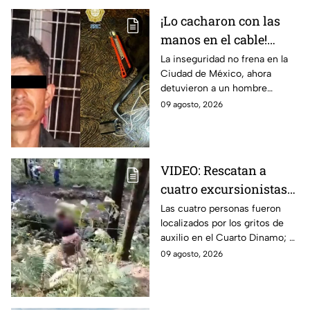
¡Lo cacharon con las
manos en el cable!
Detienen a hombre por
La inseguridad no frena en la
Ciudad de México, ahora
robo en la CDMX
detuvieron a un hombre
robando cables; los reportes
09 agosto, 2026
indican que llevaba al menos 2
metros.
VIDEO: Rescatan a
cuatro excursionistas
perdidos en Los
Las cuatro personas fueron
localizados por los gritos de
Dinamos, CDMX
auxilio en el Cuarto Dinamo; al
ser rescatados se encontraban
09 agosto, 2026
nerviosos; sin embargo, su
estado de salud era estable.