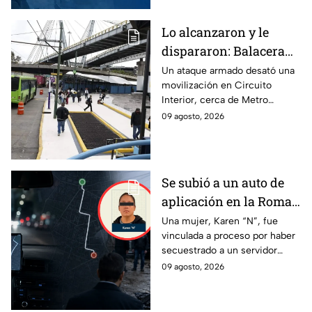
Lo alcanzaron y le
dispararon: Balacera
cerca del Metro
Un ataque armado desató una
movilización en Circuito
Oceanía deja un
Interior, cerca de Metro
lesionado
Oceanía. Un hombre resultó
09 agosto, 2026
herido y fue llevado por sus
medios a un hospital.
Se subió a un auto de
aplicación en la Roma
Norte y apareció sin
Una mujer, Karen “N”, fue
vinculada a proceso por haber
vida en Ecatepec: Así
secuestrado a un servidor
secuestraron a un
público de la Fiscalía de la
09 agosto, 2026
servidor público de la
CDMX, quien fue encontrado
Fiscalía de la CDMX
sin vida.