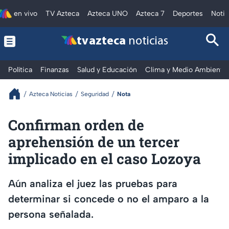
en vivo
TV Azteca
Azteca UNO
Azteca 7
Deportes
Notic
tv azteca
noticias
Política
Finanzas
Salud y Educación
Clima y Medio Ambiente
Azteca Noticias
Seguridad
Nota
Confirman orden de
aprehensión de un tercer
implicado en el caso Lozoya
Aún analiza el juez las pruebas para
determinar si concede o no el amparo a la
persona señalada.