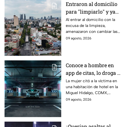
Entraron al domicilio
para "limpiarlo" y ya
no lo dejaron entrar:
Al entrar al domicilio con la
excusa de la limpieza,
Cae banda por despojo
amenazaron con cambiar las
de inmueble en la GAM
chapas, ya que mostraron un
09 agosto, 2026
supuesto documento que
decía que la propiedad les
pertenecía.
Conoce a hombre en
app de citas, lo droga y
le quita hasta el auto:
La mujer citó a la víctima en
una habitación de hotel en la
Nuevo modus operandi
Miguel Hidalgo, CDMX,
del robo de
dejándolo inconsciente
09 agosto, 2026
automóviles en CDMX
después de una copa de vino;
así fue el robo de su auto.
¿Querían asaltar al