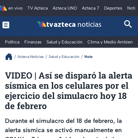
en vivo
TV Azteca
Azteca UNO
Azteca 7
Deportes
Notic
tv azteca
noticias
Política
Finanzas
Salud y Educación
Clima y Medio Ambiente
Azteca Noticias
Salud y Educación
Nota
VIDEO | Así se disparó la alerta
sísmica en los celulares por el
ejercicio del simulacro hoy 18
de febrero
Durante el simulacro del 18 de febrero, la
alerta sísmica se activó manualmente en