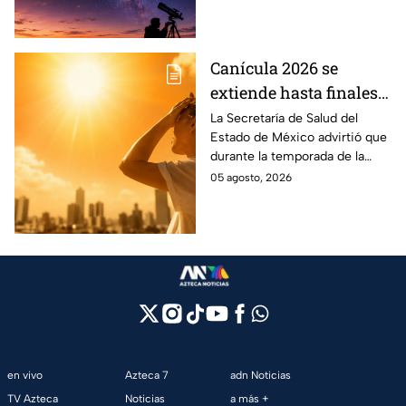
solar.
Canícula 2026 se
extiende hasta finales
de agosto: estas son las
La Secretaría de Salud del
Estado de México advirtió que
enfermedades más
durante la temporada de la
comunes de la
canícula 2026 suelen aumentar
05 agosto, 2026
temporada
ciertos tipos de
enfermedades.
en vivo
Azteca 7
adn Noticias
TV Azteca
Noticias
a más +