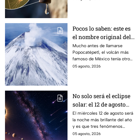
precauciones; pero ¿cómo se
contagia?
Pocos lo saben: este es
el nombre original del
volcán Popocatépetl
Mucho antes de llamarse
Popocatépetl, el volcán más
famoso de México tenía otro
nombre que pocos conocen y
05 agosto, 2026
que revela parte de la
cosmovisión de los pueblos
originarios.
No solo será el eclipse
solar: el 12 de agosto
ocurrirán tres
El miércoles 12 de agosto será
la noche más brillante del año
fenómenos
y es que tres fenómenos
astronómicos que
astronómicos ocurrirán el
05 agosto, 2026
México sí podrá ver
mismo día, además del eclipse