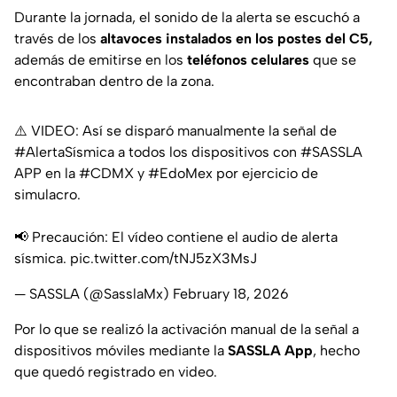
Durante la jornada, el sonido de la alerta se escuchó a
través de los
altavoces instalados en los postes del C5,
además de emitirse en los
teléfonos celulares
que se
encontraban dentro de la zona.
⚠️ VIDEO: Así se disparó manualmente la señal de
#AlertaSísmica
a todos los dispositivos con
#SASSLA
APP en la
#CDMX
y
#EdoMex
por ejercicio de
simulacro.
📢 Precaución: El vídeo contiene el audio de alerta
sísmica.
pic.twitter.com/tNJ5zX3MsJ
— SASSLA (@SasslaMx)
February 18, 2026
Por lo que se realizó la activación manual de la señal a
dispositivos móviles mediante la
SASSLA App
, hecho
que quedó registrado en video.