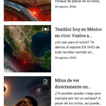
choque de placas en la costa
de Guerrero; ¿cuál es el sismo
06 agosto, 2026
más grande sentido en el
estado?
Temblor hoy en México
en vivo: Vuelve a
temblar en Baja
¿Un pan para el susto? Te
damos el reporte EN VIVO de
California durante la
todo temblor sentido en
madrugada
México con epicentro,
06 agosto, 2026
magnitud e información de
autoridades.
Mitos de ver
directamente un
eclipse parcial: así
¿Te puedes quedar ciego para
siempre por ver un eclipse? A
puedes observarlo de
pesar de los mitos, así puedes
forma segura