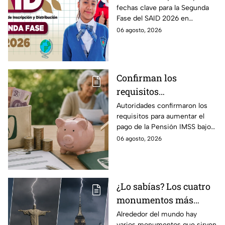
fechas clave para la Segunda
intermedios: Fechas
Fase del SAID 2026 en
clave y requisitos para
Edomex y asegura el traslado
06 agosto, 2026
cambios de escuela
escolar de tus hijos para el
próximo ciclo escolar.
Confirman los
requisitos
indispensables para
Autoridades confirmaron los
requisitos para aumentar el
incrementar el pago de
pago de la Pensión IMSS bajo
la Pensión IMSS bajo el
la Ley 73, ¿cuáles son?
06 agosto, 2026
régimen de la Ley 73
¿Lo sabías? Los cuatro
monumentos más
famosos del mundo que
Alrededor del mundo hay
varios monumentos que sirven