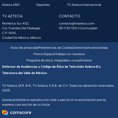
Azteca UNO
Deportes
TV Azteca Internacional
TV AZTECA
CONTACTO
Periférico Sur 4121,
contacto@tvazteca.com
Col. Fuentes Del Pedregal,
55 1720 1313
| Conmutador
C.P. 14141,
Ciudad De México, México.
Aviso de privacidad
Preferencias de Cookies
Derechos
Inversionistas
Promo Espacio
Trabaja con nosotros
Programa de ética, integridad y cumplimiento
Defensor de Audiencias y Código de Ética de Televisión Azteca III y
Televisora del Valle de México
TV Azteca, M.R. & ©, TV Azteca, S.A.B. de C.V. Todos los derechos reservados,
2025.
Queda prohibida la reproducción total o parcial sin la autorización previa,
expresa y por escrito de su titular.