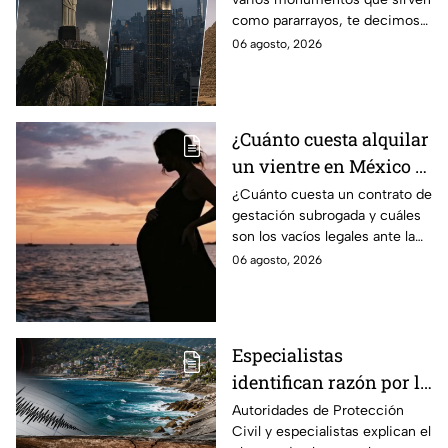
también funcionan
como pararrayos, te decimos
como pararrayos
los cuatro más icónicos y
06 agosto, 2026
cómo es que adquieren esta
función.
¿Cuánto cuesta alquilar
un vientre en México y
en qué estados se
¿Cuánto cuesta un contrato de
gestación subrogada y cuáles
permite la gestación
son los vacíos legales ante la
subrogada?
falta de una ley federal que
06 agosto, 2026
regule esta práctica en
México?
Especialistas
identifican razón por la
que tiembla tanto en
Autoridades de Protección
Civil y especialistas explican el
Guerrero