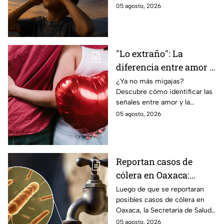
observar un eclipse parcial y
05 agosto, 2026
total de forma segura.
"Lo extraño": La
diferencia entre amor y
dependencia
¿Ya no más migajas?
Descubre cómo identificar las
emocional
señales entre amor y la
dependencia emocional. Estos
05 agosto, 2026
son los puntos clave para salir
de una relación inestable.
Reportan casos de
cólera en Oaxaca:
síntomas y las
Luego de que se reportaran
posibles casos de cólera en
principales formas de
Oaxaca, la Secretaría de Salud
contagio
del Estado pide tomar
05 agosto, 2026