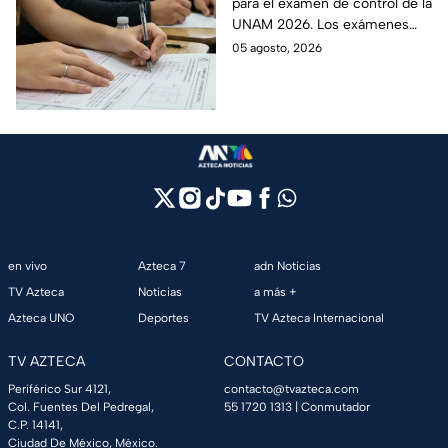
para el examen de control de la
UNAM 2026. Los exámenes
serán del 12 al 19 de agosto y el
05 agosto, 2026
ciclo escolar inicia el 31 de
agosto.
en vivo
Azteca 7
adn Noticias
TV Azteca
Noticias
a más +
Azteca UNO
Deportes
TV Azteca Internacional
TV AZTECA
CONTACTO
Periférico Sur 4121,
contacto@tvazteca.com
Col. Fuentes Del Pedregal,
55 1720 1313
| Conmutador
C.P. 14141,
Ciudad De México, México.