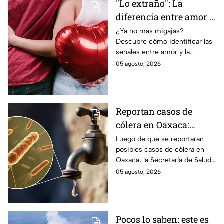
"Lo extraño": La
diferencia entre amor y
dependencia
¿Ya no más migajas?
Descubre cómo identificar las
emocional
señales entre amor y la
dependencia emocional. Estos
05 agosto, 2026
son los puntos clave para salir
de una relación inestable.
Reportan casos de
cólera en Oaxaca:
síntomas y las
Luego de que se reportaran
posibles casos de cólera en
principales formas de
Oaxaca, la Secretaría de Salud
contagio
del Estado pide tomar
05 agosto, 2026
precauciones; pero ¿cómo se
contagia?
Pocos lo saben: este es