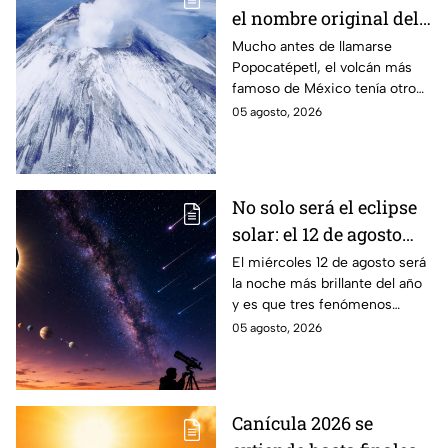
el nombre original del
volcán Popocatépetl
Mucho antes de llamarse
Popocatépetl, el volcán más
famoso de México tenía otro
nombre que pocos conocen y
05 agosto, 2026
que revela parte de la
cosmovisión de los pueblos
originarios.
No solo será el eclipse
solar: el 12 de agosto
ocurrirán tres
El miércoles 12 de agosto será
la noche más brillante del año
fenómenos
y es que tres fenómenos
astronómicos que
astronómicos ocurrirán el
05 agosto, 2026
México sí podrá ver
mismo día, además del eclipse
solar.
Canícula 2026 se