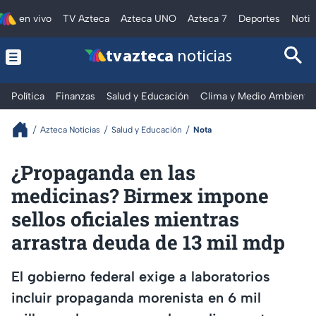
en vivo
TV Azteca
Azteca UNO
Azteca 7
Deportes
Notic
tv azteca
noticias
Política
Finanzas
Salud y Educación
Clima y Medio Ambiente
Azteca Noticias
Salud y Educación
Nota
¿Propaganda en las
medicinas? Birmex impone
sellos oficiales mientras
arrastra deuda de 13 mil mdp
El gobierno federal exige a laboratorios
incluir propaganda morenista en 6 mil