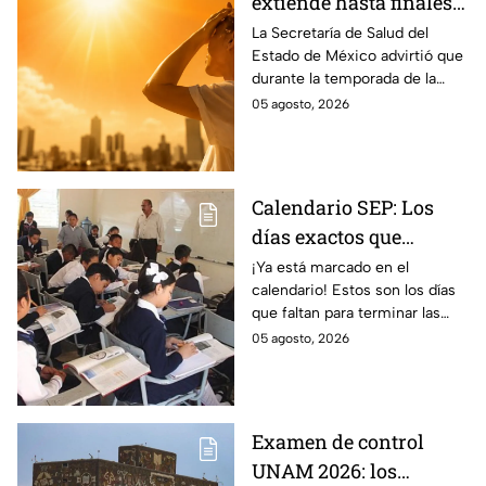
extiende hasta finales
de agosto: estas son las
La Secretaría de Salud del
Estado de México advirtió que
enfermedades más
durante la temporada de la
comunes de la
canícula 2026 suelen aumentar
05 agosto, 2026
temporada
ciertos tipos de
enfermedades.
Calendario SEP: Los
días exactos que
quedan de las
¡Ya está marcado en el
calendario! Estos son los días
vacaciones de verano
que faltan para terminar las
antes del regreso a
vacaciones de verano y que dé
05 agosto, 2026
clases
comienzo el ciclo escolar SEP
2026-2027.
Examen de control
UNAM 2026: los