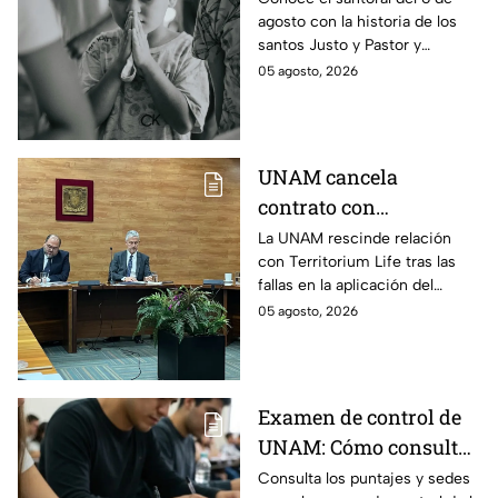
agosto con la historia de los
los Santos Justo y
santos Justo y Pastor y
Pastor por la
descubre la oración devocional
05 agosto, 2026
protección de la
de hoy para los niños.
infancia este 6 de
agosto
UNAM cancela
contrato con
Territorium Life, alista
La UNAM rescinde relación
con Territorium Life tras las
auditoría externa y
fallas en la aplicación del
recurrirá a la ASF tras
examen de licenciatura y
05 agosto, 2026
exámenes de
recurrirá a la ASF.
licenciatura
Examen de control de
UNAM: Cómo consultar
si eres candidato
Consulta los puntajes y sedes