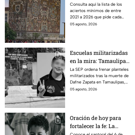
aciertos mínimos que
Consulta aquí la lista de los
aciertos mínimos de entre
pide cada carrera y
2021 a 2026 que pide cada
sede para ser
carrera para ser convocado al
05 agosto, 2026
convocado
examen de control de la UNAM
2026.
Escuelas militarizadas
en la mira: Tamaulipas
acata cierre de
La SEP ordena frenar planteles
militarizados tras la muerte de
planteles tras el caso
Dafne Zapata en Tamaulipas,
Dafne Zapata; otros
generando el cierre de cinco
05 agosto, 2026
estados defienden su
escuelas y resistencia estatal.
modelo
Oración de hoy para
fortalecer la fe: La
plegaria para pedirle a
Conoce el santoral del 6 de