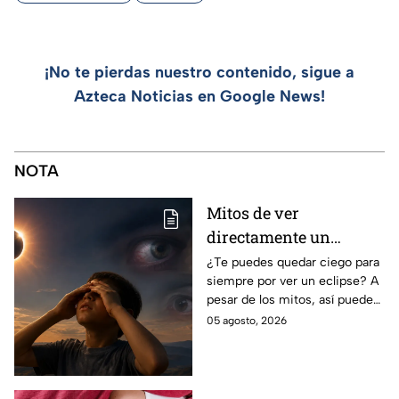
¡No te pierdas nuestro contenido, sigue a
Azteca Noticias en Google News!
NOTA
Mitos de ver
directamente un
eclipse parcial: así
¿Te puedes quedar ciego para
siempre por ver un eclipse? A
puedes observarlo de
pesar de los mitos, así puedes
forma segura
observar un eclipse parcial y
05 agosto, 2026
total de forma segura.