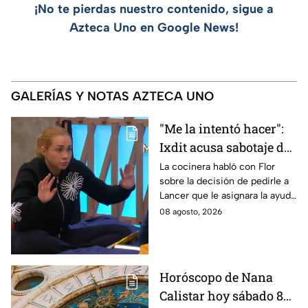
¡No te pierdas nuestro contenido, sigue a
Azteca Uno en Google News!
GALERÍAS Y NOTAS AZTECA UNO
"Me la intentó hacer":
Ixdit acusa sabotaje de
Ramahá en la pasada
La cocinera habló con Flor
sobre la decisión de pedirle a
gala de salvación de
Lancer que le asignara la ayuda
MasterChef 24/7
de Ramahá y no la de Daniela
08 agosto, 2026
Horóscopo de Nana
Calistar hoy sábado 8