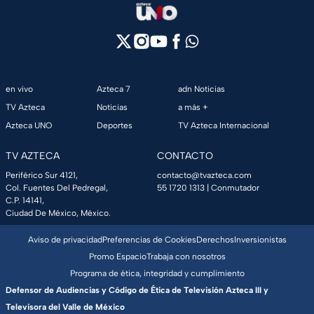
en vivo
Azteca 7
adn Noticias
TV Azteca
Noticias
a más +
Azteca UNO
Deportes
TV Azteca Internacional
TV AZTECA
CONTACTO
Periférico Sur 4121,
contacto@tvazteca.com
Col. Fuentes Del Pedregal,
55 1720 1313
| Conmutador
C.P. 14141,
Ciudad De México, México.
Aviso de privacidad
Preferencias de Cookies
Derechos
Inversionistas
Promo Espacio
Trabaja con nosotros
Programa de ética, integridad y cumplimiento
Defensor de Audiencias y Código de Ética de Televisión Azteca III y
Televisora del Valle de México