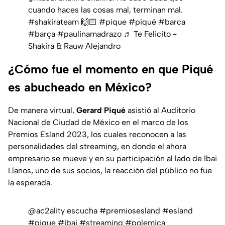
cuando haces las cosas mal, terminan mal.
#shakirateam
🙌🏻
#pique
#piqué
#barca
#barça
#paulinamadrazo
♬ Te Felicito -
Shakira & Rauw Alejandro
¿Cómo fue el momento en que Piqué
es abucheado en México?
De manera virtual,
Gerard Piqué
asistió al Auditorio
Nacional de Ciudad de México en el marco de los
Premios Esland 2023, los cuales reconocen a las
personalidades del streaming, en donde el ahora
empresario se mueve y en su participación al lado de Ibai
Llanos, uno de sus socios, la reacción del público no fue
la esperada.
@ac2ality
escucha
#premiosesland
#esland
#pique
#ibai
#streaming
#polemica