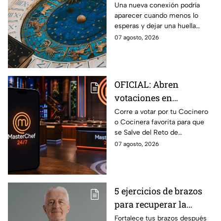
de agosto del 2026 para
Una nueva conexión podría
aparecer cuando menos lo
cada signo; una
esperas y dejar una huella
conexión inesperada
importante.
07 agosto, 2026
podría transformar tus
próximos días
OFICIAL: Abren
votaciones en
MasterChef 24/7 para
Corre a votar por tu Cocinero
o Cocinera favorita para que
que salves a un
se Salve del Reto de
Cocinero del Reto de
Eliminación de MasterChef
07 agosto, 2026
Eliminación de este
24/7 de este próximo
domingo
domingo.
5 ejercicios de brazos
para recuperar la
fuerza después de los
Fortalece tus brazos después