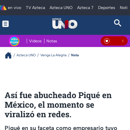
en vivo
TV Azteca
Azteca UNO
Azteca 7
Deportes
Notic
Videos
Notas
En Vivo
Azteca UNO
Venga La Alegría
Nota
Así fue abucheado Piqué en
México, el momento se
viralizó en redes.
Piqué en su faceta como empresario tuvo