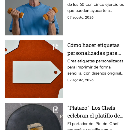
de los 60 con cinco ejercicios
60
que pueden ayudarte a
recuperar fuerza, movilidad y
07 agosto, 2026
seguridad en los movimientos
cotidianos.
Cómo hacer etiquetas
personalizadas para
imprimir
Crea etiquetas personalizadas
para imprimir de forma
sencilla, con diseños originales
y detalles adaptados a tus
07 agosto, 2026
gustos, eventos o proyectos.
"Platazo": Los Chefs
celebran el platillo de
Lancer en la gala de
El portador del Pin del Chef
preparó su platillo con la