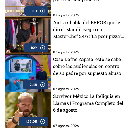
MasterChef 24/7 (VIDEO)
1:01
07 agosto, 2026
Antrax habla del ERROR que le
dio el Mandil Negro en
MasterChef 24/7: 'La peor pizza'
(VIDEO)
1:29
07 agosto, 2026
Caso Dafne Zapata: esto se sabe
sobre las audiencias en contra
de su padre por supuesto abuso
2:48
07 agosto, 2026
Survivor México La Reliquia en
Llamas | Programa Completo del
6 de agosto
1:33:08
07 agosto, 2026