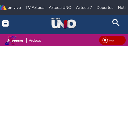
en vivo
TV Azteca
Azteca UNO
Azteca 7
Deportes
Notic
Videos
En Vivo