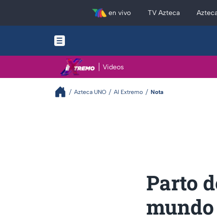
en vivo
TV Azteca
Aztec
Videos
Azteca UNO
Al Extremo
Nota
Parto d
mundo 