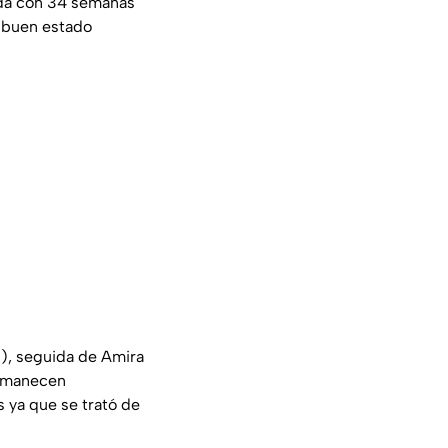
ada con 34 semanas
n buen estado
s), seguida de Amira
ermanecen
 ya que se trató de