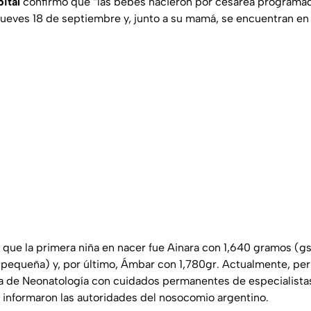
ital
confirmó que “las bebés nacieron por cesárea program
 jueves 18 de septiembre y, junto a su mamá, se encuentran e
que la primera niña en nacer fue Ainara con 1,640 gramos (g
 pequeña) y, por último, Ámbar con 1,780gr. Actualmente, p
ea de Neonatología con cuidados permanentes de especialistas
informaron las autoridades del nosocomio argentino.