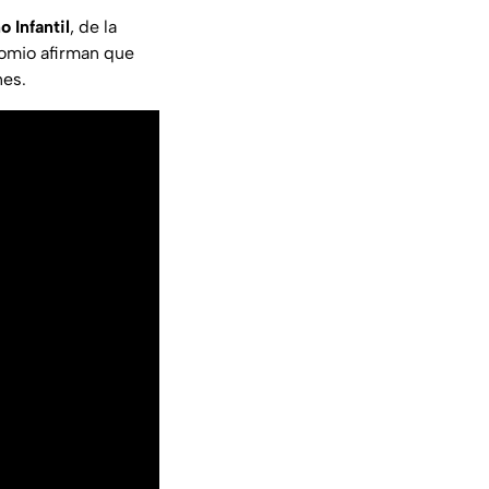
 Infantil
, de la
comio afirman que
nes.