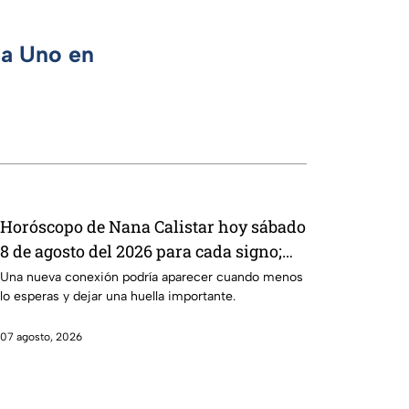
ca Uno en
Horóscopo de Nana Calistar hoy sábado
8 de agosto del 2026 para cada signo;
una conexión inesperada podría
Una nueva conexión podría aparecer cuando menos
lo esperas y dejar una huella importante.
transformar tus próximos días
07 agosto, 2026