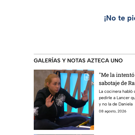
¡No te p
GALERÍAS Y NOTAS AZTECA UNO
"Me la intentó
sabotaje de R
de salvación 
La cocinera habló 
pedirle a Lancer q
y no la de Daniela
08 agosto, 2026