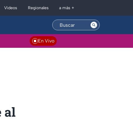
Regionales
Videos
a más +
En Vivo
 al