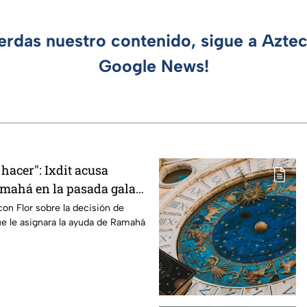
ierdas nuestro contenido, sigue a Azte
Google News!
 hacer": Ixdit acusa
amahá en la pasada gala
de MasterChef 24/7
con Flor sobre la decisión de
ue le asignara la ayuda de Ramahá