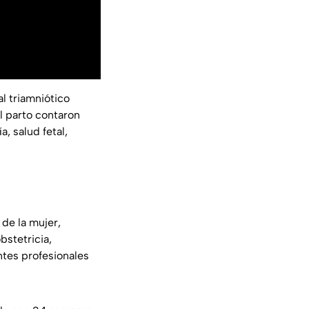
l triamniótico
l parto contaron
, salud fetal,
de la mujer,
bstetricia,
entes profesionales