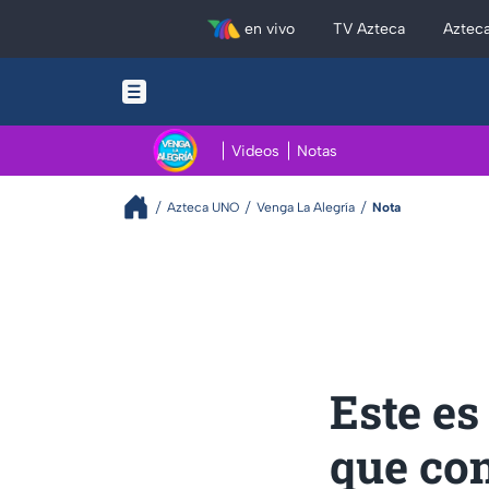
en vivo
TV Azteca
Aztec
Videos
Notas
Azteca UNO
Venga La Alegría
Nota
Este es
que con