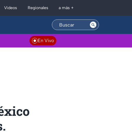
Regionales
Videos
a más +
En Vivo
México
s.