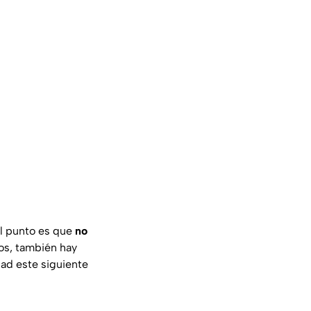
el punto es que
no
os, también hay
dad este siguiente