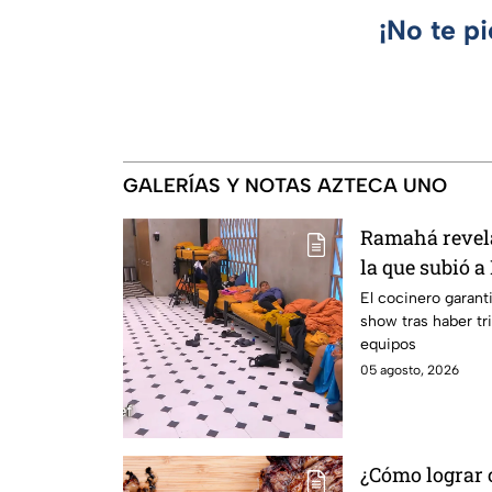
¡No te p
GALERÍAS Y NOTAS AZTECA UNO
Ramahá revela
la que subió a
MasterChef 24
El cocinero garant
show tras haber tri
equipos
05 agosto, 2026
¿Cómo lograr c