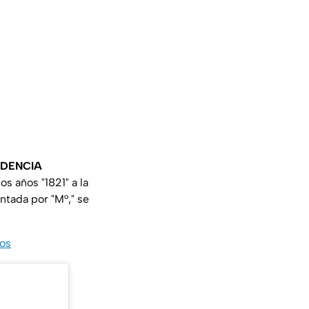
NDENCIA
s años "1821" a la
ntada por "M°," se
sos