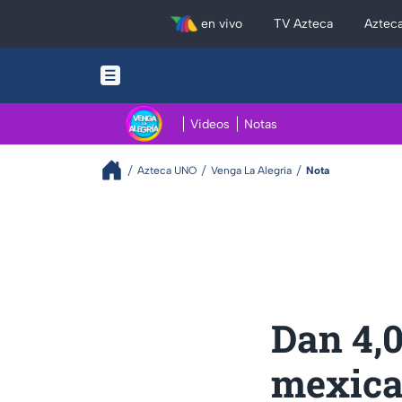
en vivo
TV Azteca
Aztec
Videos
Notas
Azteca UNO
Venga La Alegría
Nota
Dan 4,
mexica