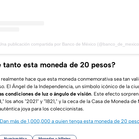
Una publicación compartida por Banco de México (@banco_de_mexico
e tanto esta moneda de 20 pesos?
 realmente hace que esta moneda conmemorativa sea tan valio
rso. El Ángel de la Independencia, un símbolo icónico de la c
tas condiciones de luz o ángulo de visión
. Este efecto sorpren
," los años "2021" y "1821," y la ceca de la Casa de Moneda de
auténtica joya para los coleccionistas.
Dan más de 1,000,000 a quien tenga esta moneda de 20 peso
Numismática
Monedas y billetes