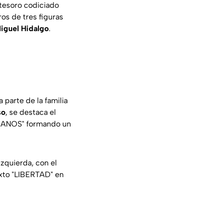
 tesoro codiciado
ros de tres figuras
iguel Hidalgo
.
 parte de la familia
so
, se destaca el
ICANOS" formando un
izquierda, con el
exto "LIBERTAD" en