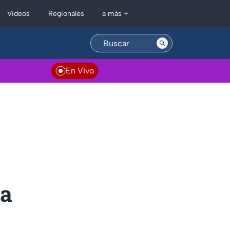
Regionales
Videos
a más +
En Vivo
da