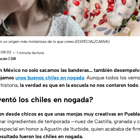
en un origen más misterioso de lo que crees.|(ESPECIAL/CANVA)
 08:02
1 minuto lectura
incón | DR
n México no solo sacamos las banderas… también desempolv
tojamos
unos buenos chiles en nogada
. Aunque todos los vemos
 historia,
la verdad es que en la escuela no nos contaron todo
.
ventó los chiles en nogada?
on desde chicos es que unas monjas muy creativas en Puebla
ar ingredientes de temporada —nuez de Castilla, granada y 
 especial en honor a Agustín de Iturbide, quien acababa de firm
esultado fueron los chiles en nogada.