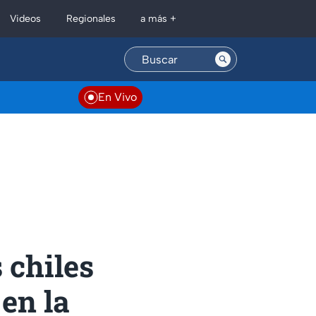
Regionales
Videos
a más +
En Vivo
 chiles
en la