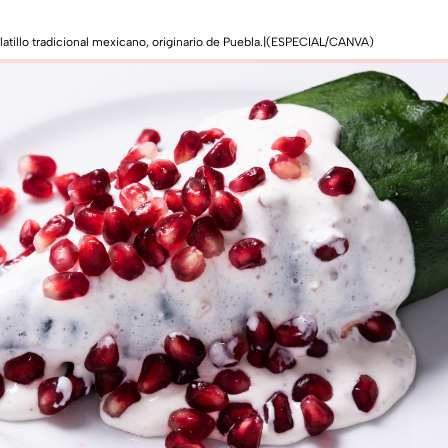
latillo tradicional mexicano, originario de Puebla.|(ESPECIAL/CANVA)