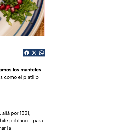
amos los manteles
 como el platillo
, allá por 1821,
chile poblano— para
ar la