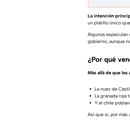
La intención princip
un platillo único qu
Algunos especulan q
gobierno, aunque no
¿Por qué ven
Más allá de que los
La nuez de Castil
La granada roja 
Y el chile pobla
Así que sí, por más