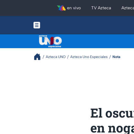
en vivo
TV Azteca
Aztec
Azteca UNO
Azteca Uno Especiales
Nota
El oscu
en noga