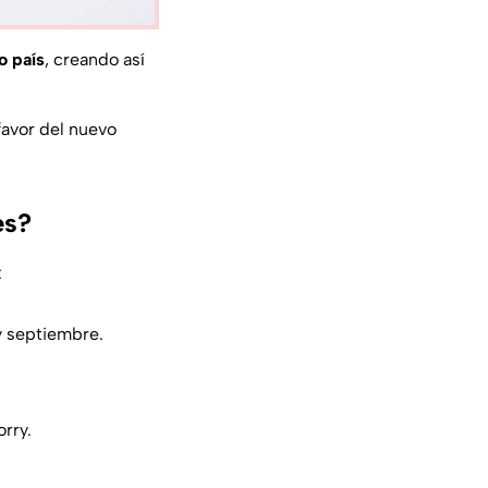
o país
, creando así
favor del nuevo
es?
:
 y septiembre.
orry.