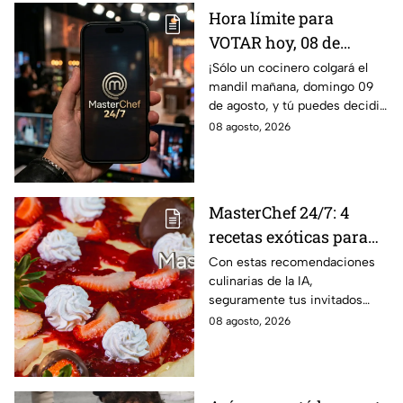
Hora límite para
VOTAR hoy, 08 de
agosto, y salvar a tu
¡Sólo un cocinero colgará el
mandil mañana, domingo 09
cocinero favorito de
de agosto, y tú puedes decidir
MasterChef 24/7
quién continúa en la
08 agosto, 2026
competencia!
MasterChef 24/7: 4
recetas exóticas para
pizzas dulces que le
Con estas recomendaciones
culinarias de la IA,
darán un toque
seguramente tus invitados
sofisticado a tu mesa
quedarán encantados a la hora
08 agosto, 2026
del postre