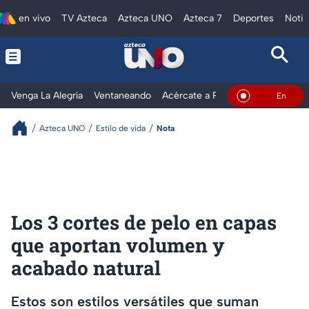
en vivo
TV Azteca
Azteca UNO
Azteca 7
Deportes
Notic
Venga La Alegría
Ventaneando
Acércate a Rocío
Al Extremo
En Vivo
Azteca UNO
Estilo de vida
Nota
Los 3 cortes de pelo en capas
que aportan volumen y
acabado natural
Estos son estilos versátiles que suman