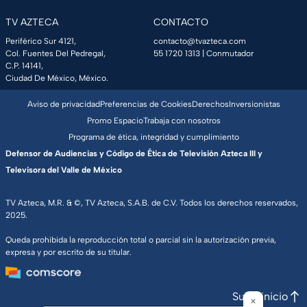
TV AZTECA
CONTACTO
Periférico Sur 4121,
contacto@tvazteca.com
Col. Fuentes Del Pedregal,
55 1720 1313
| Conmutador
C.P. 14141,
Ciudad De México, México.
Aviso de privacidad
Preferencias de Cookies
Derechos
Inversionistas
Promo Espacio
Trabaja con nosotros
Programa de ética, integridad y cumplimiento
Defensor de Audiencias y Código de Ética de Televisión Azteca III y
Televisora del Valle de México
TV Azteca, M.R. & ©, TV Azteca, S.A.B. de C.V. Todos los derechos reservados,
2025.
Queda prohibida la reproducción total o parcial sin la autorización previa,
expresa y por escrito de su titular.
Subir inicio