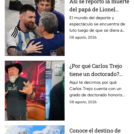
Así se reportó la muerte
del papá de Lionel
Messi en vivo; estos
El mundo del deporte y
espectáculo se encuentra de
son los detalles en
luto luego de que se diera a
Venga La Alegría
conocer el fallecimiento del
08 agosto, 2026
padre de Leo Messi.
¿Por qué Carlos Trejo
tiene un doctorado?
Este es el
Aquí te decimos por qué
Carlos Trejo cuenta con un
reconocimiento que el
grado de doctorado honoris
cazafantasmas recibió
causa. El cazafantasmas será
08 agosto, 2026
Granjero de La Granja VIP
Segunda Temporada.
Conoce el destino de