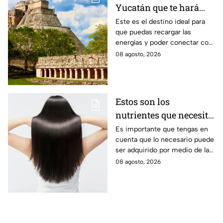
Yucatán que te hará
desconectarte de la
Este es el destino ideal para
que puedas recargar las
rutina
energías y poder conectar con
naturaleza.
08 agosto, 2026
Estos son los
nutrientes que necesita
tu cabello a partir de
Es importante que tengas en
cuenta que lo necesario puede
los 40 años
ser adquirido por medio de la
alimentación.
08 agosto, 2026