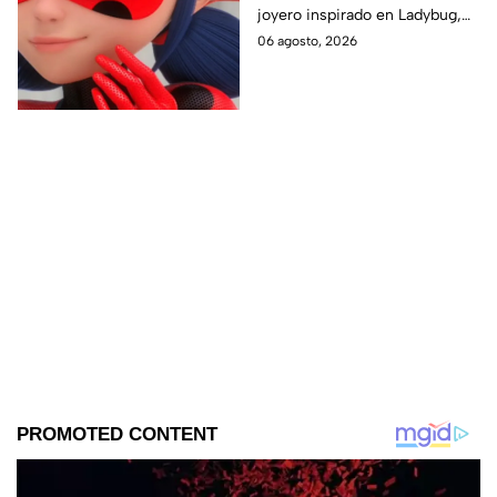
joyero inspirado en Ladybug,
perfecto para guardar tus
06 agosto, 2026
accesorios de forma creativa y
sencilla.