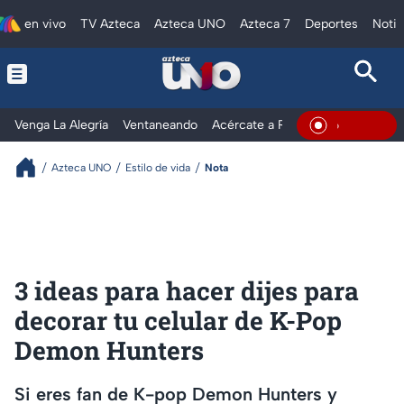
en vivo
TV Azteca
Azteca UNO
Azteca 7
Deportes
Notic
Venga La Alegría
Ventaneando
Acércate a Rocío
Al Extremo
En Vivo
Azteca UNO
Estilo de vida
Nota
3 ideas para hacer dijes para
decorar tu celular de K-Pop
Demon Hunters
Si eres fan de K-pop Demon Hunters y