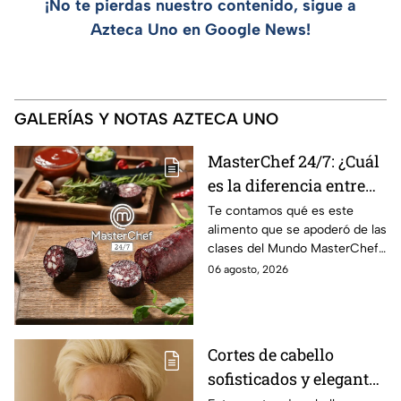
¡No te pierdas nuestro contenido, sigue a
Azteca Uno en Google News!
GALERÍAS Y NOTAS AZTECA UNO
MasterChef 24/7: ¿Cuál
es la diferencia entre
morcilla y moronga?
Te contamos qué es este
alimento que se apoderó de las
clases del Mundo MasterChef
24/7.
06 agosto, 2026
Cortes de cabello
sofisticados y elegantes