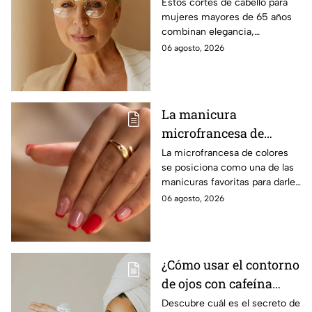
para mujeres mayores
Estos cortes de cabello para
mujeres mayores de 65 años
de 65 años
combinan elegancia,
comodidad y estilo, con
06 agosto, 2026
opciones que favorecen las
facciones y nunca pasan de
moda.
La manicura
microfrancesa de
colores que es
La microfrancesa de colores
se posiciona como una de las
tendencia
manicuras favoritas para darle
un toque divertido, delicado y
06 agosto, 2026
moderno a las uñas, sin perder
elegancia.
¿Cómo usar el contorno
de ojos con cafeína
para desinflamar
Descubre cuál es el secreto de