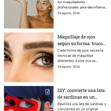
los maquilladores
párpados encapotados?
profesionales para desinflamar
los párpados encapotados con
06 agosto, 2026
una crema de contorno de
ojos con cafeína
Maquillaje de ojos
según su forma: trucos
para realzar la mirada
Cada forma de ojos necesita
técnicas de maquillaje
diferentes. Estos trucos
ayudan a abrir, elevar, suavizar
06 agosto, 2026
o intensificar la mirada de
manera favorecedora.
DIY: convierte una lata
de sardinas en un
joyero inspirado en
Reutiliza una lata de sardinas y
conviértela en un original
Ladybug