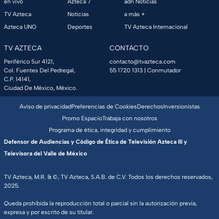
en vivo
Azteca 7
adn Noticias
TV Azteca
Noticias
a más +
Azteca UNO
Deportes
TV Azteca Internacional
TV AZTECA
CONTACTO
Periférico Sur 4121,
contacto@tvazteca.com
Col. Fuentes Del Pedregal,
55 1720 1313
| Conmutador
C.P. 14141,
Ciudad De México, México.
Aviso de privacidad
Preferencias de Cookies
Derechos
Inversionistas
Promo Espacio
Trabaja con nosotros
Programa de ética, integridad y cumplimiento
Defensor de Audiencias y Código de Ética de Televisión Azteca III y
Televisora del Valle de México
TV Azteca, M.R. & ©, TV Azteca, S.A.B. de C.V. Todos los derechos reservados,
2025.
Queda prohibida la reproducción total o parcial sin la autorización previa,
expresa y por escrito de su titular.