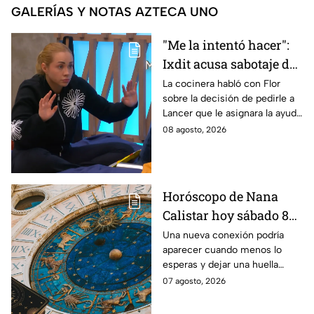
GALERÍAS Y NOTAS AZTECA UNO
"Me la intentó hacer":
Ixdit acusa sabotaje de
Ramahá en la pasada
La cocinera habló con Flor
sobre la decisión de pedirle a
gala de salvación de
Lancer que le asignara la ayuda
MasterChef 24/7
de Ramahá y no la de Daniela
08 agosto, 2026
Horóscopo de Nana
Calistar hoy sábado 8
de agosto del 2026 para
Una nueva conexión podría
aparecer cuando menos lo
cada signo; una
esperas y dejar una huella
conexión inesperada
importante.
07 agosto, 2026
podría transformar tus
próximos días