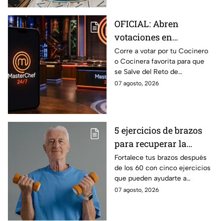
OFICIAL: Abren
votaciones en
MasterChef 24/7 para
Corre a votar por tu Cocinero
o Cocinera favorita para que
que salves a un
se Salve del Reto de
Cocinero del Reto de
Eliminación de MasterChef
07 agosto, 2026
Eliminación de este
24/7 de este próximo
domingo
domingo.
5 ejercicios de brazos
para recuperar la
fuerza después de los
Fortalece tus brazos después
de los 60 con cinco ejercicios
60
que pueden ayudarte a
recuperar fuerza, movilidad y
07 agosto, 2026
seguridad en los movimientos
cotidianos.