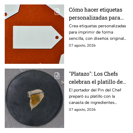
Cómo hacer etiquetas
personalizadas para
imprimir
Crea etiquetas personalizadas
para imprimir de forma
sencilla, con diseños originales
y detalles adaptados a tus
07 agosto, 2026
gustos, eventos o proyectos.
"Platazo": Los Chefs
celebran el platillo de
Lancer en la gala de
El portador del Pin del Chef
preparó su platillo con la
salvación de
canasta de ingredientes
MasterChef 24/7
exóticos que contenía erizo de
07 agosto, 2026
mar, yuzu y mantequilla de
almendra