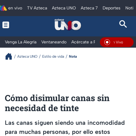
en vivo
TV Azteca
Azteca UNO
Azteca 7
Deportes
Notic
Venga La Alegría
Ventaneando
Acércate a Rocío
Al Extremo
En Vivo
Azteca UNO
Estilo de vida
Nota
Cómo disimular canas sin
necesidad de tinte
Las canas siguen siendo una incomodidad
para muchas personas, por ello estos