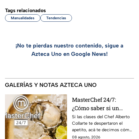
Tags relacionados
Manualidades
Tendencias
¡No te pierdas nuestro contenido, sigue a
Azteca Uno en Google News!
GALERÍAS Y NOTAS AZTECA UNO
MasterChef 24/7:
¿Cómo saber si un
ostión está fresco y es
Si las clases del Chef Alberto
Collarte te despertaron el
seguro consumirlo?
apetito, acá te decimos cómo
elegir los ostiones ideales para
08 agosto, 2026