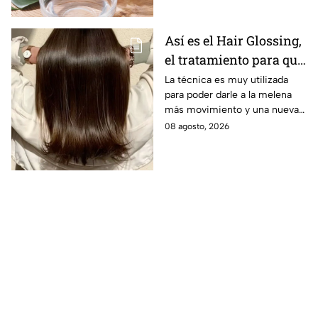
Así es el Hair Glossing,
el tratamiento para que
tu cabello refleje la luz
La técnica es muy utilizada
para poder darle a la melena
más movimiento y una nueva
versión.
08 agosto, 2026