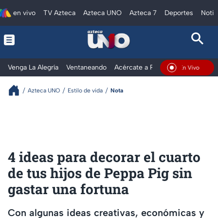
en vivo
TV Azteca
Azteca UNO
Azteca 7
Deportes
Notic
Venga La Alegría
Ventaneando
Acércate a Rocío
Al Extremo
En Vivo
Azteca UNO
Estilo de vida
Nota
4 ideas para decorar el cuarto
de tus hijos de Peppa Pig sin
gastar una fortuna
Con algunas ideas creativas, económicas y