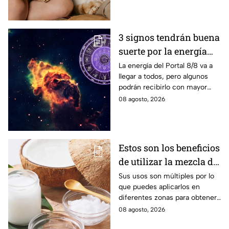
3 signos tendrán buena
suerte por la energía
del Portal del León
La energía del Portal 8/8 va a
llegar a todos, pero algunos
podrán recibirlo con mayor
énfasis.
08 agosto, 2026
Estos son los beneficios
de utilizar la mezcla de
aceite de coco y
Sus usos son múltiples por lo
que puedes aplicarlos en
bicarbonato
diferentes zonas para obtener
beneficios.
08 agosto, 2026