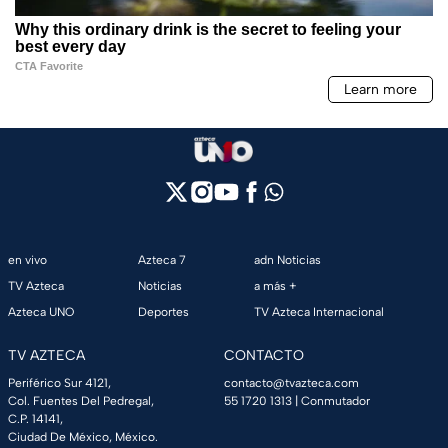
en vivo
Azteca 7
adn Noticias
TV Azteca
Noticias
a más +
Azteca UNO
Deportes
TV Azteca Internacional
TV AZTECA
CONTACTO
Periférico Sur 4121,
contacto@tvazteca.com
Col. Fuentes Del Pedregal,
55 1720 1313
| Conmutador
C.P. 14141,
Ciudad De México, México.