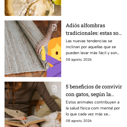
comer
Adiós alfombras
tradicionales: estas son
las alternativas
Las nuevas tendencias se
inclinan por aquellas que se
modernas para colocar
pueden lavar más fácil y son
en tu piso
menos pesadas.
08 agosto, 2026
5 beneficios de convivir
con gatos, según la
ciencia
Estos animales contribuyen a
la salud física com mental por
lo que cada vez más se
recomienda su presencia.
08 agosto, 2026