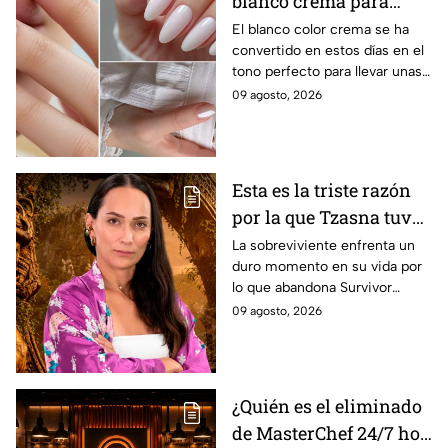
blanco crema para
lucir en verano y darle
El blanco color crema se ha
convertido en estos días en el
a tus manos un toque
tono perfecto para llevar unas
sofisticado, elegante y
manos impecables, delicadas y
09 agosto, 2026
luminoso
elegantes durante los días más
cálidos.
Esta es la triste razón
por la que Tzasna tuvo
que dejar Survivor
La sobreviviente enfrenta un
duro momento en su vida por
México La Reliquia en
lo que abandona Survivor
Llamas
México La Reliquia en Llamas.
09 agosto, 2026
¿Quién es el eliminado
de MasterChef 24/7 hoy