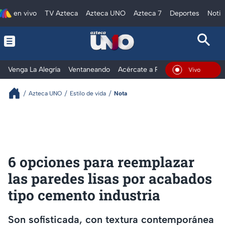
en vivo
TV Azteca
Azteca UNO
Azteca 7
Deportes
Notic
Venga La Alegría
Ventaneando
Acércate a Rocío
Al Extremo
En Vivo
Azteca UNO
Estilo de vida
Nota
6 opciones para reemplazar
las paredes lisas por acabados
tipo cemento industria
Son sofisticada, con textura contemporánea