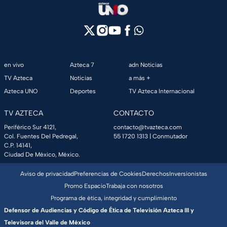
en vivo
Azteca 7
adn Noticias
TV Azteca
Noticias
a más +
Azteca UNO
Deportes
TV Azteca Internacional
TV AZTECA
CONTACTO
Periférico Sur 4121,
contacto@tvazteca.com
Col. Fuentes Del Pedregal,
55 1720 1313
| Conmutador
C.P. 14141,
Ciudad De México, México.
Aviso de privacidad
Preferencias de Cookies
Derechos
Inversionistas
Promo Espacio
Trabaja con nosotros
Programa de ética, integridad y cumplimiento
Defensor de Audiencias y Código de Ética de Televisión Azteca III y
Televisora del Valle de México