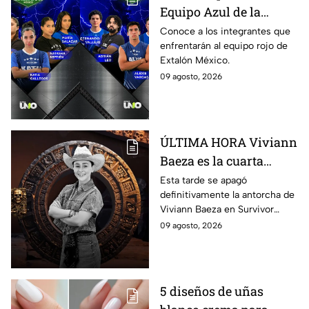
internet
Equipo Azul de la
décima Temporada de
Conoce a los integrantes que
enfrentarán al equipo rojo de
Exatlón México
Extalón México.
09 agosto, 2026
ÚLTIMA HORA Viviann
Baeza es la cuarta
ELIMINADA de
Esta tarde se apagó
definitivamente la antorcha de
Survivor México La
Viviann Baeza en Survivor
Reliquia en Llamas
México La Reliquia en Llamas.
09 agosto, 2026
5 diseños de uñas