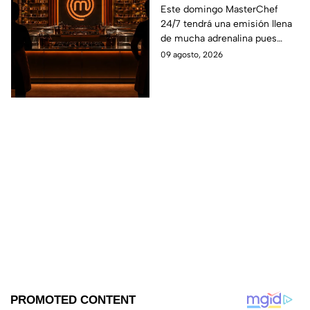
9 de agosto 2026?
Este domingo MasterChef
24/7 tendrá una emisión llena
de mucha adrenalina pues
ningún cocinero quiero irse ya
09 agosto, 2026
que quiere formar parte de los
10 mejores de esta edición.
¿Quién logrará sibrevivir al
reto de elimianción de hoy?.