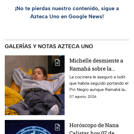
¡No te pierdas nuestro contenido, sigue a
Azteca Uno en Google News!
GALERÍAS Y NOTAS AZTECA UNO
Michelle desmiente a
Ramahá sobre la
designación del Pin
La cocinera le aseguró a Ixdit
que habría seguido portando el
Negro a un integrante
Pin Negro aunque Ramahá la
de las "Divas" en
hubiera subido al balcón
07 agosto, 2026
MasterChef 24/7
Horóscopo de Nana
Calistar hoy 07 de