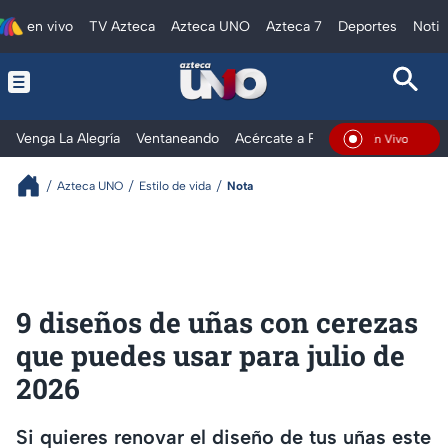
en vivo
TV Azteca
Azteca UNO
Azteca 7
Deportes
Notic
Venga La Alegría
Ventaneando
Acércate a Rocío
Al Extremo
En Vivo
Azteca UNO
Estilo de vida
Nota
9 diseños de uñas con cerezas
que puedes usar para julio de
2026
Si quieres renovar el diseño de tus uñas este