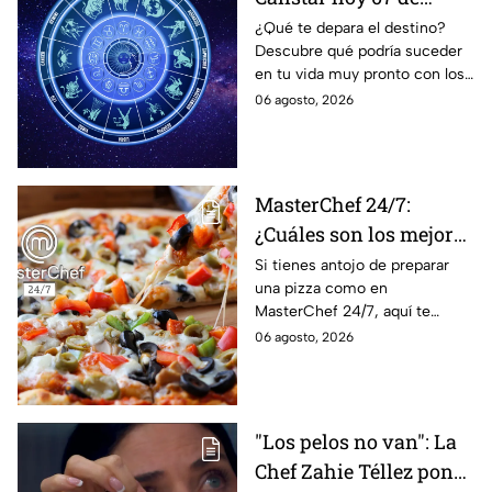
agosto; estos signos
¿Qué te depara el destino?
Descubre qué podría suceder
podrían dejar de estar
en tu vida muy pronto con los
solteros más pronto de
horóscopos de Nana Calistar;
06 agosto, 2026
lo que imaginan y
tendrás toda la información
recibir propuestas
para afrontar el futuro.
laborales
MasterChef 24/7:
¿Cuáles son los mejores
quesos para preparar
Si tienes antojo de preparar
una pizza como en
pizza en casa?
MasterChef 24/7, aquí te
contamos todo lo que debes
06 agosto, 2026
saber antes de poner manos
en la masa.
"Los pelos no van": La
Chef Zahie Téllez pone