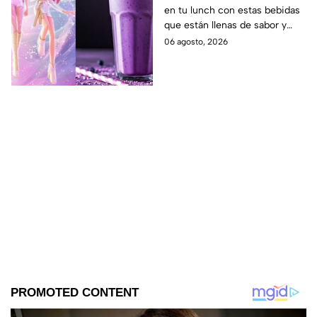
en tu lunch con estas bebidas
para llevar a la escuela
que están llenas de sabor y
este regreso a clases
frescura.
06 agosto, 2026
2026; son saludables y
deliciosas