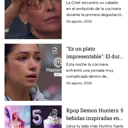
en evidencia a Carmen
La Chef encontró un cabello
en el embutido de la cocinera
en la gala de mandiles
durante la primera degustación
negros de MasterChef
de la noche
06 agosto, 2026
24/7
"Es un plato
impresentable": El duro
regaño que hizo llorar a
Esta noche la cocinera
enfrentó una jornada muy
Michelle dentro de
complicada dentro de
MasterChef 24/7
MasterChef 24/7.
06 agosto, 2026
Kpop Demon Hunters: 5
bebidas inspiradas en
las guerreras Huntrix
Lleva tu lado más Huntrix hasta