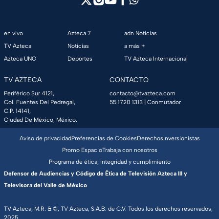
en vivo
Azteca 7
adn Noticias
TV Azteca
Noticias
a más +
Azteca UNO
Deportes
TV Azteca Internacional
TV AZTECA
CONTACTO
Periférico Sur 4121,
contacto@tvazteca.com
Col. Fuentes Del Pedregal,
55 1720 1313
| Conmutador
C.P. 14141,
Ciudad De México, México.
Aviso de privacidad
Preferencias de Cookies
Derechos
Inversionistas
Promo Espacio
Trabaja con nosotros
Programa de ética, integridad y cumplimiento
Defensor de Audiencias y Código de Ética de Televisión Azteca III y
Televisora del Valle de México
TV Azteca, M.R. & ©, TV Azteca, S.A.B. de C.V. Todos los derechos reservados,
2025.