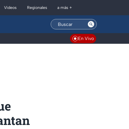
Regionales
Videos
a más +
En Vivo
ue
vantan