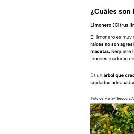
¿Cuáles son l
Limonero (Citrus l
El limonero es muy 
raíces no son agres
macetas.
Requiere l
limones maduran en
Es un
árbol que cre
cuidados adecuado
|Foto de Maria-Theodora A