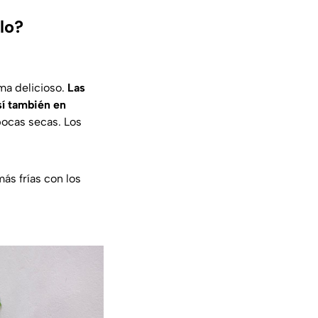
lo?
ma delicioso.
Las
sí también en
pocas secas. Los
s frías con los