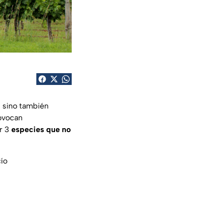
s sino también
rovocan
ar 3
especies que no
ío