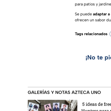
para patios y jardi
Se puede
adaptar a 
ofrecen un sabor du
Tags relacionados
¡No te p
GALERÍAS Y NOTAS AZTECA UNO
5 ideas de fr
Hunters para r