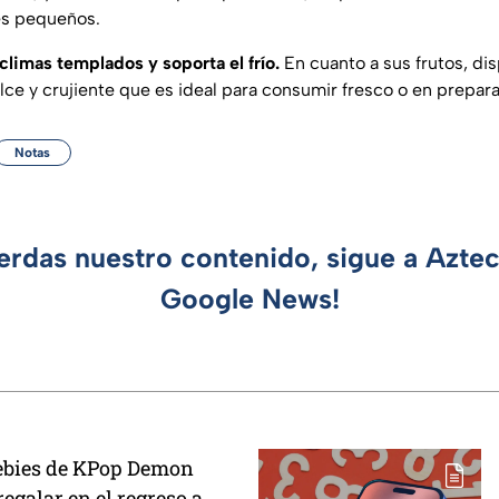
nes pequeños.
climas templados y soporta el frío.
En cuanto a sus frutos, di
lce y crujiente que es ideal para consumir fresco o en prepar
Notas
ierdas nuestro contenido, sigue a Azte
Google News!
eebies de KPop Demon
egalar en el regreso a