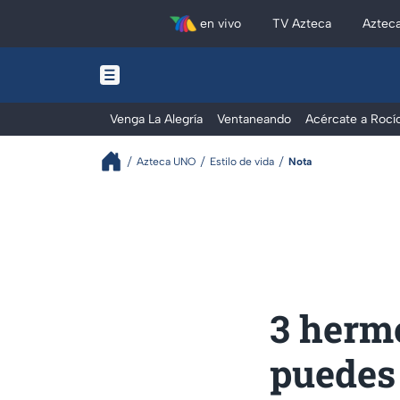
en vivo
TV Azteca
Aztec
Venga La Alegría
Ventaneando
Acércate a Rocí
Azteca UNO
Estilo de vida
Nota
3 hermo
puedes 