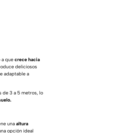
o a que
crece hacia
oduce deliciosos
te adaptable a
s de 3 a 5 metros, lo
suelo.
iene una
altura
una opción ideal