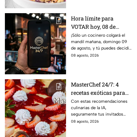
Hora límite para
VOTAR hoy, 08 de
agosto, y salvar a tu
¡Sólo un cocinero colgará el
mandil mañana, domingo 09
cocinero favorito de
de agosto, y tú puedes decidir
MasterChef 24/7
quién continúa en la
08 agosto, 2026
competencia!
MasterChef 24/7: 4
recetas exóticas para
pizzas dulces que le
Con estas recomendaciones
culinarias de la IA,
darán un toque
seguramente tus invitados
sofisticado a tu mesa
quedarán encantados a la hora
08 agosto, 2026
del postre