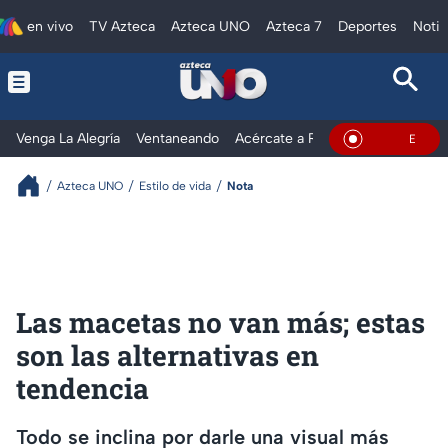
en vivo
TV Azteca
Azteca UNO
Azteca 7
Deportes
Notic
Venga La Alegría
Ventaneando
Acércate a Rocío
Al Extremo
En Vivo
Azteca UNO
Estilo de vida
Nota
Las macetas no van más; estas
son las alternativas en
tendencia
Todo se inclina por darle una visual más