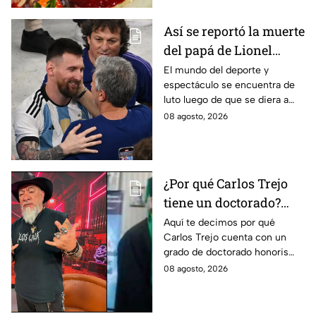
Así se reportó la muerte
del papá de Lionel
Messi en vivo; estos
El mundo del deporte y
espectáculo se encuentra de
son los detalles en
luto luego de que se diera a
Venga La Alegría
conocer el fallecimiento del
08 agosto, 2026
padre de Leo Messi.
¿Por qué Carlos Trejo
tiene un doctorado?
Este es el
Aquí te decimos por qué
Carlos Trejo cuenta con un
reconocimiento que el
grado de doctorado honoris
cazafantasmas recibió
causa. El cazafantasmas será
08 agosto, 2026
Granjero de La Granja VIP
Segunda Temporada.