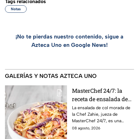
Tags relacionados
Notas
¡No te pierdas nuestro contenido, sigue a
Azteca Uno en Google News!
GALERÍAS Y NOTAS AZTECA UNO
MasterChef 24/7: la
receta de ensalada de
col morada de la Chef
La ensalada de col morada de
la Chef Zahie, jueza de
Zahie, deliciosa y en
MasterChef 24/7, es una
minutos
guarnición fresca, colorida y
08 agosto, 2026
fácil de preparar en casa.