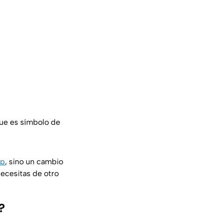
ue es símbolo de
pp
, sino un cambio
necesitas de otro
?