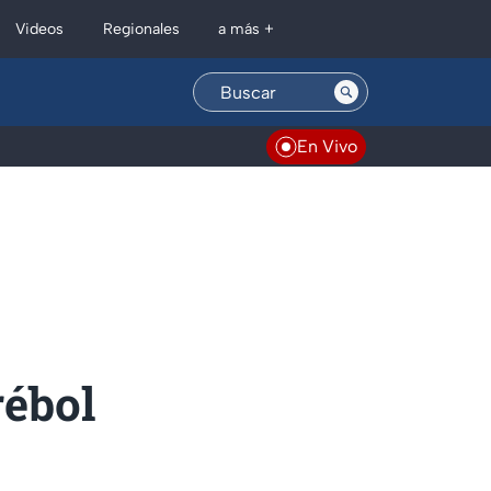
Regionales
Videos
a más +
En Vivo
rébol