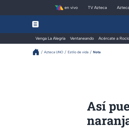
en vivo
TV Azteca
Aztec
Venga La Alegría
Ventaneando
Acércate a Rocí
Azteca UNO
Estilo de vida
Nota
Así pue
naranj