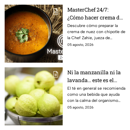
MasterChef 24/7:
¿Cómo hacer crema de
nuez con chipotle? La
Descubre cómo preparar la
crema de nuez con chipotle de
receta fácil y deliciosa
la Chef Zahie, jueza de
de la Chef Zahie Téllez
MasterChef 24/7.
05 agosto, 2026
Ni la manzanilla ni la
lavanda... este es el
mejor té para bajar el
El té en general se recomienda
como una bebida que ayuda
estrés
con la calma del organismo
ante diversas adversidades.
05 agosto, 2026
Por estas razones, el de
guayaba funciona.