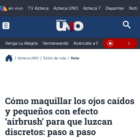
en vivo
TV Azteca
Azteca UNO
Azteca 7
Deportes
Notic
Venga La Alegría
Ventaneando
Acércate a Rocío
Al Extremo
En Vivo
Azteca UNO
Estilo de vida
Nota
Cómo maquillar los ojos caídos
y pequeños con efecto
‘airbrush’ para que luzcan
discretos: paso a paso