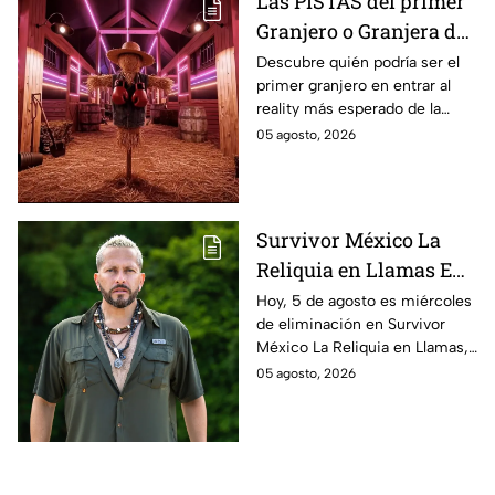
Las PISTAS del primer
Granjero o Granjera de
La Granja VIP Segunda
Descubre quién podría ser el
primer granjero en entrar al
Temporada ¿Lo
reality más esperado de la
adivinas?
televisión con las pistas que se
05 agosto, 2026
han revelado a través de un
promo sensacional.
Survivor México La
Reliquia en Llamas EN
VIVO | ver GRATIS en
Hoy, 5 de agosto es miércoles
de eliminación en Survivor
línea la transmisión
México La Reliquia en Llamas,
del miércoles de
descubriremos quién debe
05 agosto, 2026
ELIMINACIÓN del 5 de
abandonar la isla.
Agosto 2026, a través
de TV Azteca UNO;
resultado online en