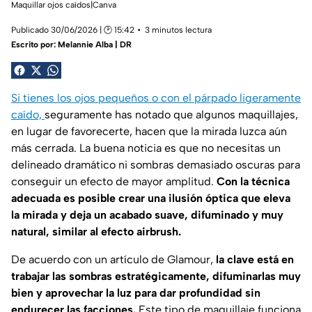
Maquillar ojos caídos|Canva
Publicado 30/06/2026 | 🕑 15:42
3 minutos lectura
Escrito por:
Melannie Alba | DR
Si tienes los ojos pequeños o con el párpado ligeramente
caído,
seguramente has notado que algunos maquillajes,
en lugar de favorecerte, hacen que la mirada luzca aún
más cerrada. La buena noticia es que no necesitas un
delineado dramático ni sombras demasiado oscuras para
conseguir un efecto de mayor amplitud.
Con la técnica
adecuada es posible crear una ilusión óptica que eleva
la mirada y deja un acabado suave, difuminado y muy
natural, similar al efecto
airbrush
.
De acuerdo con un artículo de
Glamour
,
la clave está en
trabajar las sombras estratégicamente, difuminarlas muy
bien y aprovechar la luz para dar profundidad sin
endurecer las facciones.
Este tipo de maquillaje funciona