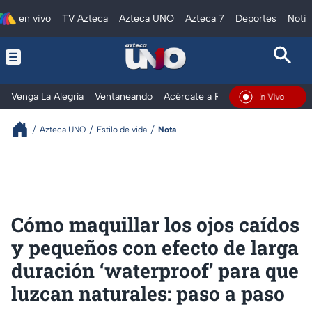
en vivo
TV Azteca
Azteca UNO
Azteca 7
Deportes
Notic
Venga La Alegría
Ventaneando
Acércate a Rocío
Al Extremo
En Vivo
Azteca UNO
Estilo de vida
Nota
Cómo maquillar los ojos caídos
y pequeños con efecto de larga
duración ‘waterproof’ para que
luzcan naturales: paso a paso