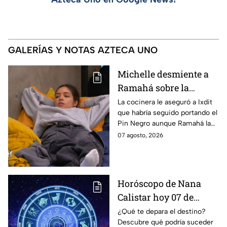
GALERÍAS Y NOTAS AZTECA UNO
Michelle desmiente a
Ramahá sobre la
designación del Pin
La cocinera le aseguró a Ixdit
que habría seguido portando el
Negro a un integrante
Pin Negro aunque Ramahá la
de las "Divas" en
hubiera subido al balcón
07 agosto, 2026
MasterChef 24/7
Horóscopo de Nana
Calistar hoy 07 de
agosto; estos signos
¿Qué te depara el destino?
Descubre qué podría suceder
podrían dejar de estar