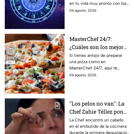
en tu vida muy pronto con los
solteros más pronto de
horóscopos de Nana Calistar;
06 agosto, 2026
lo que imaginan y
tendrás toda la información
recibir propuestas
para afrontar el futuro.
laborales
MasterChef 24/7:
¿Cuáles son los mejores
quesos para preparar
Si tienes antojo de preparar
una pizza como en
pizza en casa?
MasterChef 24/7, aquí te
contamos todo lo que debes
06 agosto, 2026
saber antes de poner manos
en la masa.
"Los pelos no van": La
Chef Zahie Téllez pone
en evidencia a Carmen
La Chef encontró un cabello
en el embutido de la cocinera
en la gala de mandiles
durante la primera degustación