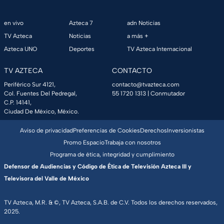
en vivo
Azteca 7
adn Noticias
TV Azteca
Noticias
a más +
Azteca UNO
Deportes
TV Azteca Internacional
TV AZTECA
CONTACTO
Periférico Sur 4121,
contacto@tvazteca.com
Col. Fuentes Del Pedregal,
55 1720 1313
| Conmutador
C.P. 14141,
Ciudad De México, México.
Aviso de privacidad
Preferencias de Cookies
Derechos
Inversionistas
Promo Espacio
Trabaja con nosotros
Programa de ética, integridad y cumplimiento
Defensor de Audiencias y Código de Ética de Televisión Azteca III y
Televisora del Valle de México
TV Azteca, M.R. & ©, TV Azteca, S.A.B. de C.V. Todos los derechos reservados,
2025.