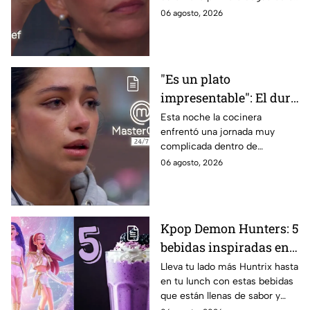
negros de MasterChef
de la noche
06 agosto, 2026
24/7
"Es un plato
impresentable": El duro
regaño que hizo llorar a
Esta noche la cocinera
enfrentó una jornada muy
Michelle dentro de
complicada dentro de
MasterChef 24/7
MasterChef 24/7.
06 agosto, 2026
Kpop Demon Hunters: 5
bebidas inspiradas en
las guerreras Huntrix
Lleva tu lado más Huntrix hasta
en tu lunch con estas bebidas
para llevar a la escuela
que están llenas de sabor y
este regreso a clases