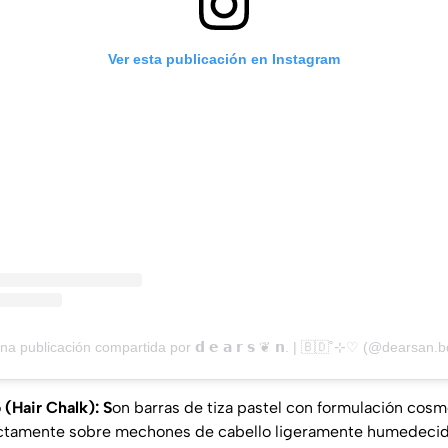
Ver esta publicación en Instagram
na publicación compartida por 𝗱 𝗲 𝗮 𝗿 𝘀 ❦ 𝗻. | 🇧🇩˚⊹♡ (@dearsan.b
o (Hair Chalk): S
on barras de tiza pastel con formulación cosm
rectamente sobre mechones de cabello ligeramente humedecido