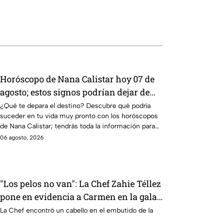
Horóscopo de Nana Calistar hoy 07 de
agosto; estos signos podrían dejar de
estar solteros más pronto de lo que
¿Qué te depara el destino? Descubre qué podría
suceder en tu vida muy pronto con los horóscopos
imaginan y recibir propuestas
de Nana Calistar; tendrás toda la información para
laborales
afrontar el futuro.
06 agosto, 2026
"Los pelos no van": La Chef Zahie Téllez
pone en evidencia a Carmen en la gala
de mandiles negros de MasterChef 24/7
La Chef encontró un cabello en el embutido de la