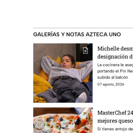
GALERÍAS Y NOTAS AZTECA UNO
Michelle desm
designación d
integrante de 
La cocinera le ase
portando el Pin N
24/7
subido al balcón
07 agosto, 2026
MasterChef 24/
mejores queso
casa?
Si tienes antojo d