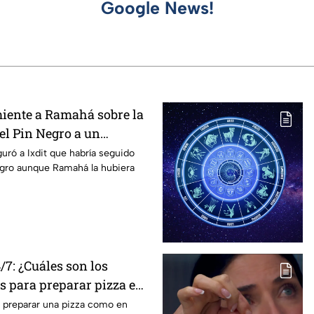
Google News!
iente a Ramahá sobre la
el Pin Negro a un
las "Divas" en MasterChef
guró a Ixdit que habría seguido
egro aunque Ramahá la hubiera
7: ¿Cuáles son los
s para preparar pizza en
e preparar una pizza como en