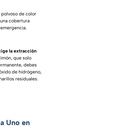
 polvoso de color
 una cobertura
e emergencia.
exige la extracción
imón, que solo
 permanente, debes
róxido de hidrógeno,
arillos residuales.
ca Uno en