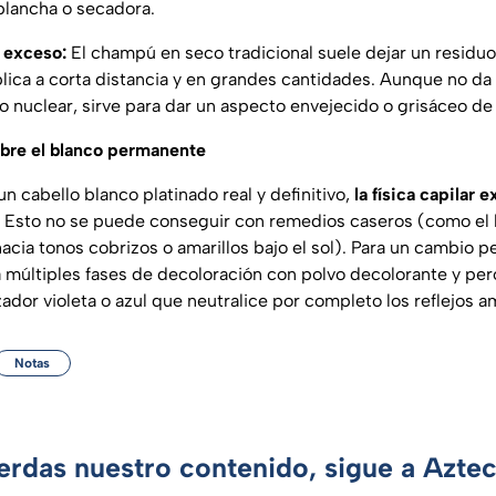
 plancha o secadora.
 exceso:
El champú en seco tradicional suele dejar un residuo
plica a corta distancia y en grandes cantidades. Aunque no da
co nuclear, sirve para dar un aspecto envejecido o grisáceo d
bre el blanco permanente
un cabello blanco platinado real y definitivo,
la física capilar 
Esto no se puede conseguir con remedios caseros (como el l
hacia tonos cobrizos o amarillos bajo el sol). Para un cambio
a múltiples fases de decoloración con polvo decolorante y pe
dor violeta o azul que neutralice por completo los reflejos am
Notas
ierdas nuestro contenido, sigue a Azte