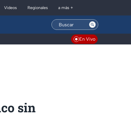
Regionales
Videos
a más +
En Vivo
nco sin