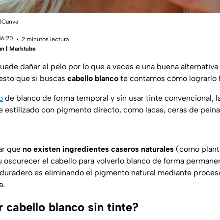
.|Canva
16:20
2 minutos lectura
án | Marktube
uede dañar el pelo por lo que a veces e una buena alternativa
 esto que si buscas
cabello blanco
te contamos cómo lograrlo 
o
de blanco de forma temporal y sin usar tinte convencional, l
de estilizado con pigmento directo, como lacas, ceras de pein
ar que
no existen ingredientes caseros naturales
(como plant
u oscurecer el cabello para volverlo blanco de forma permanen
 duradero es eliminando el pigmento natural mediante proce
a.
 cabello blanco sin tinte?