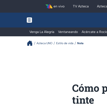
en vivo
TV Azteca
Aztec
Venga La Alegría
Ventaneando
Acércate a Rocí
Azteca UNO
Estilo de vida
Nota
Cómo pi
tinte