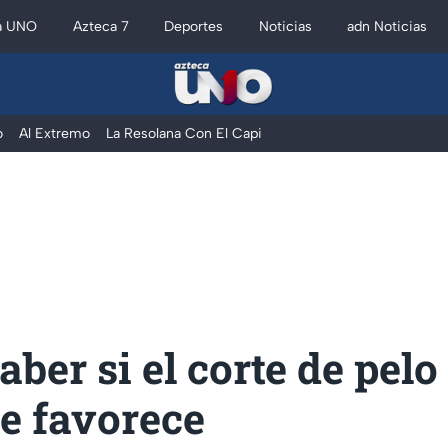
a UNO
Azteca 7
Deportes
Noticias
adn Noticias
o
Al Extremo
La Resolana Con El Capi
ber si el corte de pelo
te favorece