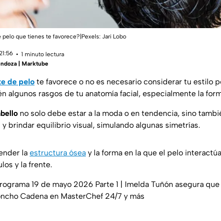
 pelo que tienes te favorece?|Pexels:
Jari Lobo
21:56
1 minuto lectura
ndoza | Marktube
te de pelo
te favorece o no es necesario considerar tu estilo p
 algunos rasgos de tu anatomía facial, especialmente la form
bello
no solo debe estar a la moda o en tendencia, sino tambié
 y brindar equilibrio visual, simulando algunas simetrías.
tender la
estructura ósea
y la forma en la que el pelo interactúa
os y la frente.
Programa 19 de mayo 2026 Parte 1 | Imelda Tuñón asegura que n
Poncho Cadena en MasterChef 24/7 y más