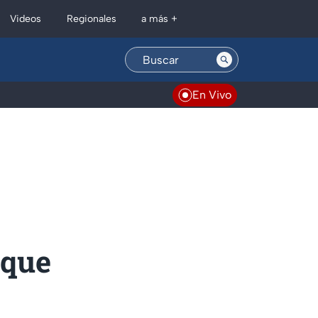
Regionales
Videos
a más +
En Vivo
 que