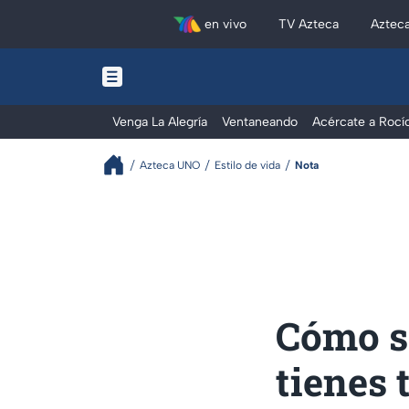
en vivo
TV Azteca
Aztec
Venga La Alegría
Ventaneando
Acércate a Rocí
Azteca UNO
Estilo de vida
Nota
Cómo sa
tienes 