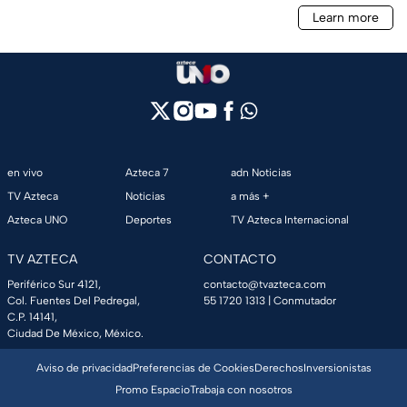
en vivo
Azteca 7
adn Noticias
TV Azteca
Noticias
a más +
Azteca UNO
Deportes
TV Azteca Internacional
TV AZTECA
CONTACTO
Periférico Sur 4121,
contacto@tvazteca.com
Col. Fuentes Del Pedregal,
55 1720 1313
| Conmutador
C.P. 14141,
Ciudad De México, México.
Aviso de privacidad
Preferencias de Cookies
Derechos
Inversionistas
Promo Espacio
Trabaja con nosotros