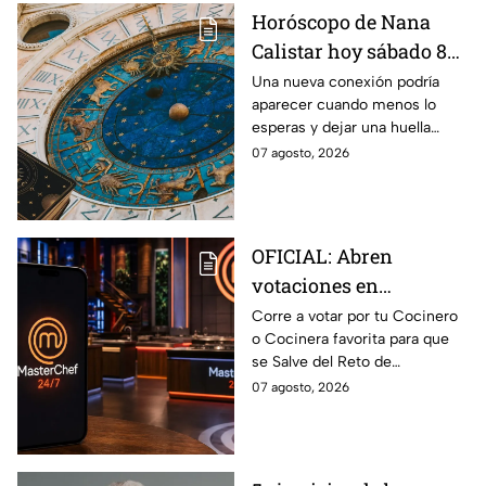
Horóscopo de Nana
Calistar hoy sábado 8
de agosto del 2026 para
Una nueva conexión podría
aparecer cuando menos lo
cada signo; una
esperas y dejar una huella
conexión inesperada
importante.
07 agosto, 2026
podría transformar tus
próximos días
OFICIAL: Abren
votaciones en
MasterChef 24/7 para
Corre a votar por tu Cocinero
o Cocinera favorita para que
que salves a un
se Salve del Reto de
Cocinero del Reto de
Eliminación de MasterChef
07 agosto, 2026
Eliminación de este
24/7 de este próximo
domingo
domingo.