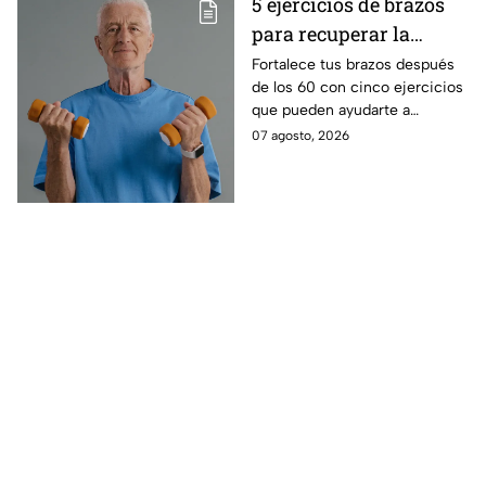
5 ejercicios de brazos
para recuperar la
fuerza después de los
Fortalece tus brazos después
de los 60 con cinco ejercicios
60
que pueden ayudarte a
recuperar fuerza, movilidad y
07 agosto, 2026
seguridad en los movimientos
cotidianos.