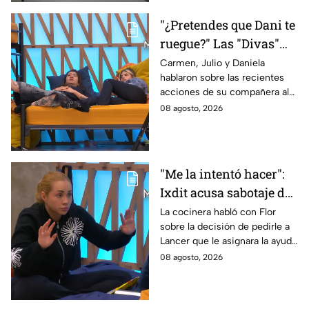
"¿Pretendes que Dani te
ruegue?" Las "Divas"
lamentan el
Carmen, Julio y Daniela
hablaron sobre las recientes
comportamiento de
acciones de su compañera al
Michelle en MasterChef
interior del Mundo MasterChef
08 agosto, 2026
24/7
"Me la intentó hacer":
Ixdit acusa sabotaje de
Ramahá en la pasada
La cocinera habló con Flor
sobre la decisión de pedirle a
gala de salvación de
Lancer que le asignara la ayuda
MasterChef 24/7
de Ramahá y no la de Daniela
08 agosto, 2026