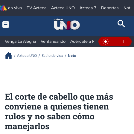
en vivo
TV Azteca
Azteca UNO
Azteca 7
Deportes
Notic
Venga La Alegría
Ventaneando
Acércate a Rocío
Al Extremo
En Vivo
Azteca UNO
Estilo de vida
Nota
El corte de cabello que más
conviene a quienes tienen
rulos y no saben cómo
manejarlos