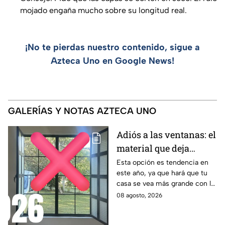
mojado engaña mucho sobre su longitud real.
¡No te pierdas nuestro contenido, sigue a
Azteca Uno en Google News!
GALERÍAS Y NOTAS AZTECA UNO
Adiós a las ventanas: el
material que deja
entrar la luz y evita
Esta opción es tendencia en
este año, ya que hará que tu
miradas indiscretas en
casa se vea más grande con la
casa
entrada de los rayos del sol
08 agosto, 2026