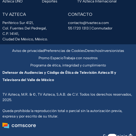
Azteca UNO
Deportes
TV Azteca Internacional
TV AZTECA
CONTACTO
Periférico Sur 4121,
contacto@tvazteca.com
Col. Fuentes Del Pedregal,
55 1720 1313
| Conmutador
C.P. 14141,
Ciudad De México, México.
Aviso de privacidad
Preferencias de Cookies
Derechos
Inversionistas
Promo Espacio
Trabaja con nosotros
Programa de ética, integridad y cumplimiento
Defensor de Audiencias y Código de Ética de Televisión Azteca III y
Televisora del Valle de México
TV Azteca, M.R. & ©, TV Azteca, S.A.B. de C.V. Todos los derechos reservados,
2025.
Queda prohibida la reproducción total o parcial sin la autorización previa,
expresa y por escrito de su titular.