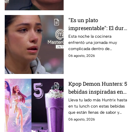
"Es un plato
impresentable": El duro
regaño que hizo llorar a
Esta noche la cocinera
enfrentó una jornada muy
Michelle dentro de
complicada dentro de
MasterChef 24/7
MasterChef 24/7.
06 agosto, 2026
Kpop Demon Hunters: 5
bebidas inspiradas en
las guerreras Huntrix
Lleva tu lado más Huntrix hasta
en tu lunch con estas bebidas
para llevar a la escuela
que están llenas de sabor y
este regreso a clases
frescura.
06 agosto, 2026
2026; son saludables y
deliciosas