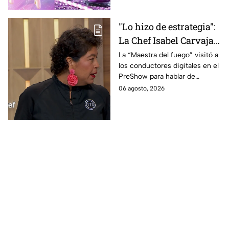
"Lo hizo de estrategia":
La Chef Isabel Carvajal
opina sobre la decisión
La “Maestra del fuego” visitó a
los conductores digitales en el
de Ramahá de subir a
PreShow para hablar de
Daniela al balcón de
algunos de los sucesos más
06 agosto, 2026
MasterChef 24/7
polémicos de la competencia