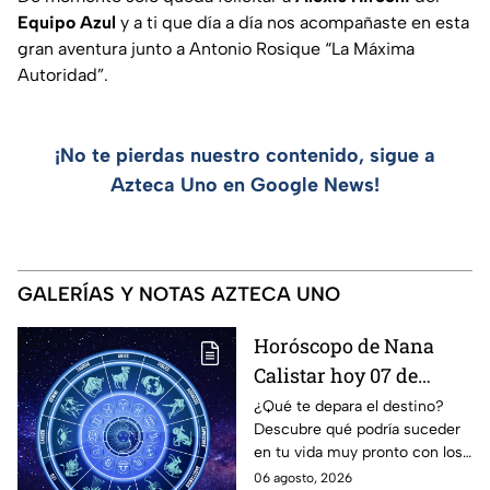
Equipo Azul
y a ti que día a día nos acompañaste en esta
gran aventura junto a Antonio Rosique “La Máxima
Autoridad”.
¡No te pierdas nuestro contenido, sigue a
Azteca Uno en Google News!
GALERÍAS Y NOTAS AZTECA UNO
Horóscopo de Nana
Calistar hoy 07 de
agosto; estos signos
¿Qué te depara el destino?
Descubre qué podría suceder
podrían dejar de estar
en tu vida muy pronto con los
solteros más pronto de
horóscopos de Nana Calistar;
06 agosto, 2026