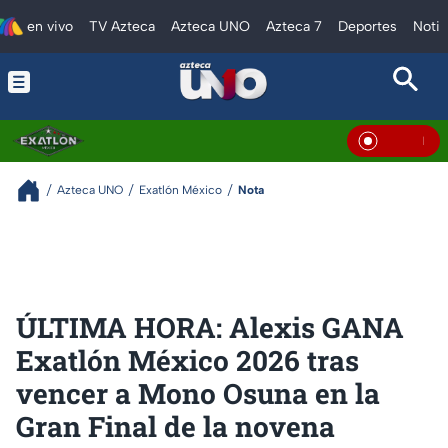
en vivo
TV Azteca
Azteca UNO
Azteca 7
Deportes
Notic
En Viv
Azteca UNO
Exatlón México
Nota
ÚLTIMA HORA: Alexis GANA
Exatlón México 2026 tras
vencer a Mono Osuna en la
Gran Final de la novena