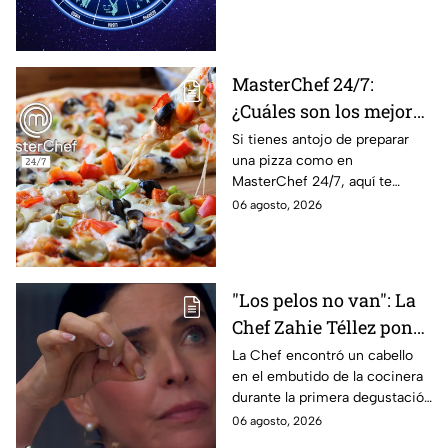
lo que imaginan y
tendrás toda la información
recibir propuestas
para afrontar el futuro.
laborales
MasterChef 24/7:
¿Cuáles son los mejores
quesos para preparar
Si tienes antojo de preparar
una pizza como en
pizza en casa?
MasterChef 24/7, aquí te
contamos todo lo que debes
06 agosto, 2026
saber antes de poner manos
en la masa.
"Los pelos no van": La
Chef Zahie Téllez pone
en evidencia a Carmen
La Chef encontró un cabello
en el embutido de la cocinera
en la gala de mandiles
durante la primera degustación
negros de MasterChef
de la noche
06 agosto, 2026
24/7