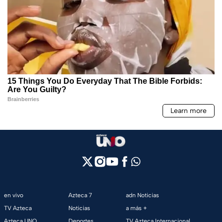
en vivo
Azteca 7
adn Noticias
TV Azteca
Noticias
a más +
Azteca UNO
Deportes
TV Azteca Internacional