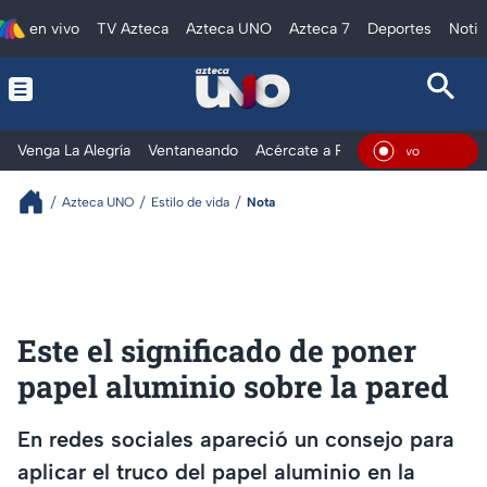
en vivo
TV Azteca
Azteca UNO
Azteca 7
Deportes
Notic
Venga La Alegría
Ventaneando
Acércate a Rocío
Al Extremo
En Vi
Azteca UNO
Estilo de vida
Nota
Este el significado de poner
papel aluminio sobre la pared
En redes sociales apareció un consejo para
aplicar el truco del papel aluminio en la