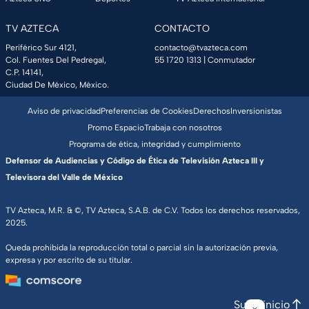
TV AZTECA
CONTACTO
Periférico Sur 4121,
contacto@tvazteca.com
Col. Fuentes Del Pedregal,
55 1720 1313
| Conmutador
C.P. 14141,
Ciudad De México, México.
Aviso de privacidad
Preferencias de Cookies
Derechos
Inversionistas
Promo Espacio
Trabaja con nosotros
Programa de ética, integridad y cumplimiento
Defensor de Audiencias y Código de Ética de Televisión Azteca III y
Televisora del Valle de México
TV Azteca, M.R. & ©, TV Azteca, S.A.B. de C.V. Todos los derechos reservados,
2025.
Queda prohibida la reproducción total o parcial sin la autorización previa,
expresa y por escrito de su titular.
Subir inicio