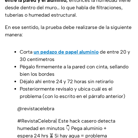
entre la pared y el aluminio,
entonces la humedad viene
desde dentro del muro… lo que habla de filtraciones,
tuberías o humedad estructural.
En ese sentido, la prueba debe realizarse de la siguiente
manera:
Corta
un pedazo de papel aluminio
de entre 20 y
30 centímetros
Pégalo firmemente a la pared con cinta, sellando
bien los bordes
Déjalo ahí entre 24 y 72 horas sin retirarlo
Posteriormente revísalo y ubica cuál es el
problema (con lo escrito en el párrafo anterior)
@revistacelebra
#RevistaCelebra| Este hack casero detecta
humedad en minutos 👇 Pega aluminio +
espera 24 hrs ⏳ Si hay agua = problema