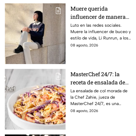
Muere querida
influencer de manera
repentina; su madre
Luto en las redes sociales.
Muere la influencer de buceo y
compartió la noticia
estilo de vida, Li Runrun, a los
con desgarrador
36 años, de manera
08 agosto, 2026
mensaje
inesperada. Su madre confirmó
la noticia con triste mensaje.
MasterChef 24/7: la
receta de ensalada de
col morada de la Chef
La ensalada de col morada de
la Chef Zahie, jueza de
Zahie, deliciosa y en
MasterChef 24/7, es una
minutos
guarnición fresca, colorida y
08 agosto, 2026
fácil de preparar en casa.