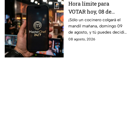
Hora límite para
VOTAR hoy, 08 de
agosto, y salvar a tu
¡Sólo un cocinero colgará el
mandil mañana, domingo 09
cocinero favorito de
de agosto, y tú puedes decidir
MasterChef 24/7
quién continúa en la
08 agosto, 2026
competencia!