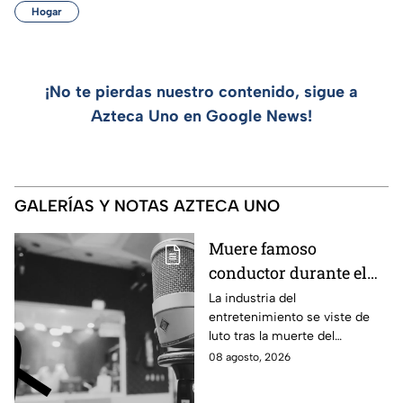
Hogar
¡No te pierdas nuestro contenido, sigue a
Azteca Uno en Google News!
GALERÍAS Y NOTAS AZTECA UNO
Muere famoso
conductor durante el
estreno de su programa
La industria del
entretenimiento se viste de
en vivo; así fueron sus
luto tras la muerte del
últimos momentos al
conductor Pablo Balario, quien
08 agosto, 2026
aire
murió durante el estreno de su
programa, en plena