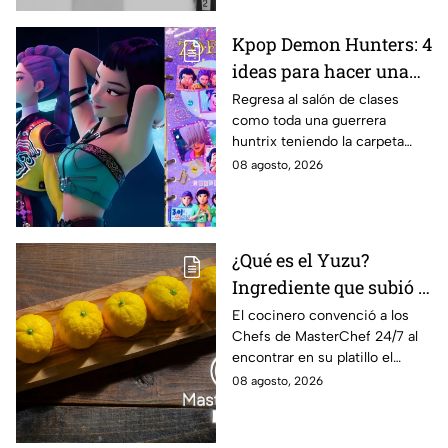
transmisión en vivo.
Kpop Demon Hunters: 4
ideas para hacer una
carpeta escolar este
Regresa al salón de clases
como toda una guerrera
regreso a clases 2026,
huntrix teniendo la carpeta
inspiradas en Rumi,
más original para anotar todos
08 agosto, 2026
Zoey y Mira
tus apuntes.
¿Qué es el Yuzu?
Ingrediente que subió a
Lancer al balcón de
El cocinero convenció a los
Chefs de MasterChef 24/7 al
MasterChef 24/7 este
encontrar en su platillo el
"Viernes de salvación"
balance perfecto.
08 agosto, 2026