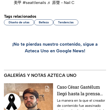
美甲
#seattlenails
♬ 原聲 - Nail C
Tags relacionados
Diseño de uñas
Belleza
Tendencias
¡No te pierdas nuestro contenido, sigue a
Azteca Uno en Google News!
GALERÍAS Y NOTAS AZTECA UNO
Caso César Gastélum
llegó hasta la prensa
extranjera: qué se dice
La manera en la que el creador
de contenido fue asesinado
sobre el influencer en