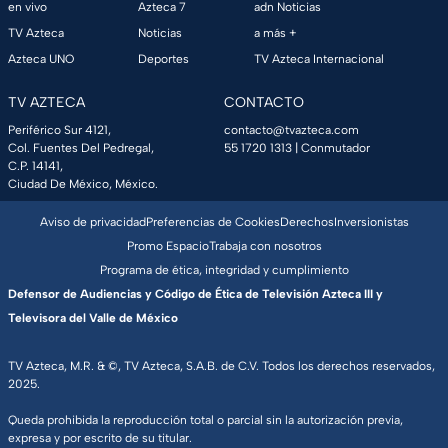
en vivo
Azteca 7
adn Noticias
TV Azteca
Noticias
a más +
Azteca UNO
Deportes
TV Azteca Internacional
TV AZTECA
CONTACTO
Periférico Sur 4121,
contacto@tvazteca.com
Col. Fuentes Del Pedregal,
55 1720 1313
| Conmutador
C.P. 14141,
Ciudad De México, México.
Aviso de privacidad
Preferencias de Cookies
Derechos
Inversionistas
Promo Espacio
Trabaja con nosotros
Programa de ética, integridad y cumplimiento
Defensor de Audiencias y Código de Ética de Televisión Azteca III y
Televisora del Valle de México
TV Azteca, M.R. & ©, TV Azteca, S.A.B. de C.V. Todos los derechos reservados,
2025.
Queda prohibida la reproducción total o parcial sin la autorización previa,
expresa y por escrito de su titular.