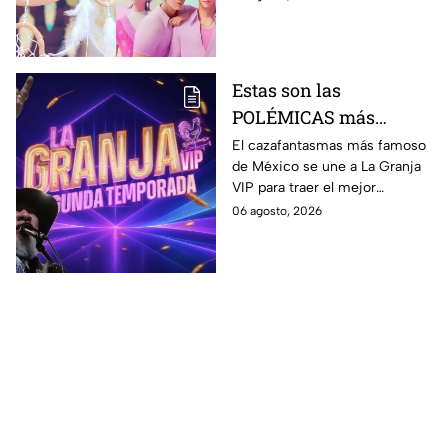
Estas son las
POLÉMICAS más
fuertes que ha tenido
El cazafantasmas más famoso
de México se une a La Granja
Carlos Trejo, el primer
VIP para traer el mejor
granjero de La Granja
contenido, pero antes de
06 agosto, 2026
VIP Segunda
contamos sobre algunas de
Temporada
sus polémicas más famosas.