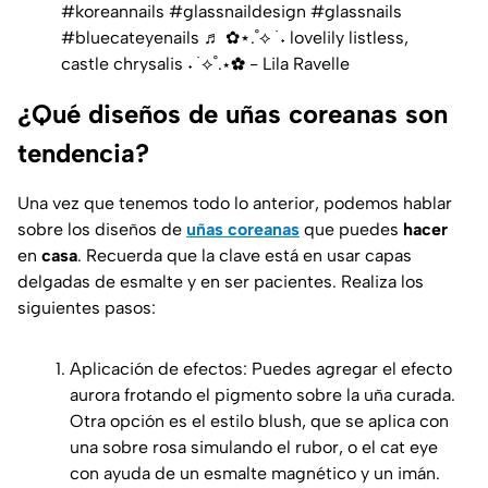
#koreannails
#glassnaildesign
#glassnails
#bluecateyenails
♬ ✿⋆.˚⟡ ࣪ ˖ lovelily listless,
castle chrysalis ˖ ࣪ ⟡˚.⋆✿ - Lila Ravelle
¿Qué diseños de uñas coreanas son
tendencia?
Una vez que tenemos todo lo anterior, podemos hablar
sobre los diseños de
uñas coreanas
que puedes
hacer
en
casa
. Recuerda que la clave está en usar capas
delgadas de esmalte y en ser pacientes. Realiza los
siguientes pasos:
Aplicación de efectos: Puedes agregar el efecto
aurora frotando el pigmento sobre la uña curada.
Otra opción es el estilo blush, que se aplica con
una sobre rosa simulando el rubor, o el cat eye
con ayuda de un esmalte magnético y un imán.