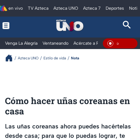
en vivo
TV Azteca
Azteca UNO
Azteca 7
Deportes
Notic
Venga La Alegría
Ventaneando
Acércate a Rocío
Al Extremo
En Vivo
Azteca UNO
Estilo de vida
Nota
Cómo hacer uñas coreanas en
casa
Las uñas coreanas ahora puedes hacértelas
desde casa; para que lo puedas lograr, te