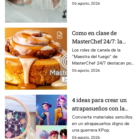
contaminan los ríos ni el agua
06 agosto, 2026
al enjuagarte, según expertos
Como en clase de
MasterChef 24/7: la
receta especial de los
Los roles de canela de la
“Maestra del fuego” de
roles de canela con
MasterChef 24/7 destacan por
tocino de la Chef Lili
su combinación de canela,
06 agosto, 2026
maple y tocino caramelizado,
una mezcla de sabores dulces
y salados.
4 ideas para crear un
atrapasueños con la
estética de KPop
Convierte materiales sencillos
en un atrapasueños digno de
Demon Hunters
una guerrera KPop.
06 agosto, 2026