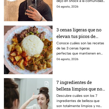
dejó en shock a la comunidad
otros países
de Internet, especialmente por
06 agosto, 2026
otros casos similares
3 cenas ligeras que no
elevan tus picos de
glucosa ni arruinan tu
Conoce cuáles son las recetas
de las 3 cenas ligeras
sueño profundo
perfectas que mantienen en
equilibrio tu glucosa y te
06 agosto, 2026
ayudan a conciliar el sueño
profundamente
7 ingredientes de
belleza limpios que no
contaminan los ríos ni
Descubre cuáles son los 7
ingredientes de belleza que
el agua al enjuagarte
son totalmente limpios y no