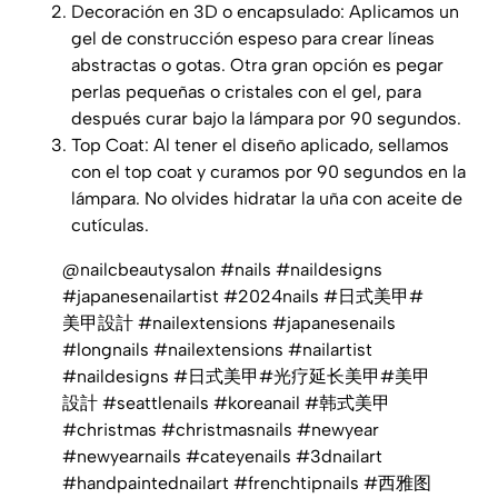
Decoración en 3D o encapsulado: Aplicamos un
gel de construcción espeso para crear líneas
abstractas o gotas. Otra gran opción es pegar
perlas pequeñas o cristales con el gel, para
después curar bajo la lámpara por 90 segundos.
Top Coat: Al tener el diseño aplicado, sellamos
con el top coat y curamos por 90 segundos en la
lámpara. No olvides hidratar la uña con aceite de
cutículas.
@nailcbeautysalon
#nails
#naildesigns
#japanesenailartist
#2024nails
#日式美甲
#
美甲設計
#nailextensions
#japanesenails
#longnails
#nailextensions
#nailartist
#naildesigns
#日式美甲
#光疗延长美甲
#美甲
設計
#seattlenails
#koreanail
#韩式美甲
#christmas
#christmasnails
#newyear
#newyearnails
#cateyenails
#3dnailart
#handpaintednailart
#frenchtipnails
#西雅图