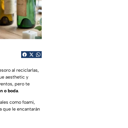
soro al reciclarlas,
e aesthetic y
entos, pero te
n o boda
.
iales como foami,
sa que le encantarán