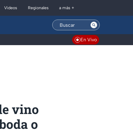
Regionales
Videos
a más +
En Vivo
de vino
 boda o