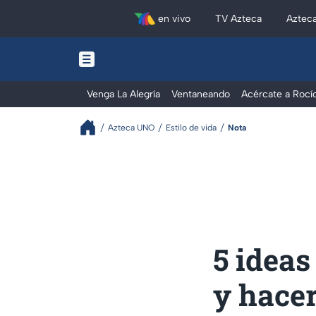
en vivo
TV Azteca
Aztec
Venga La Alegría
Ventaneando
Acércate a Rocí
Azteca UNO
Estilo de vida
Nota
5 ideas
y hacer