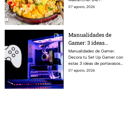
07 agosto, 2026
Manualidades de
Gamer: 3 ideas
creativas para
Manualidades de Gamer.
Decora tu Set Up Gamer con
personalizar tu
estas 3 ideas de portavasos
escritorio con
creativos paso a paso.
07 agosto, 2026
portavasos inspirados
en videojuegos