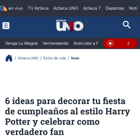
en vivo
TV Azteca
Azteca UNO
Azteca 7
Deportes
Notic
Venga La Alegría
Ventaneando
Acércate a Rocío
Al Extremo
En Vivo
Azteca UNO
Estilo de vida
Nota
6 ideas para decorar tu fiesta
de cumpleaños al estilo Harry
Potter y celebrar como
verdadero fan