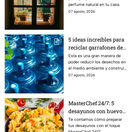
perfume natural en tu casa.
ventana
07 agosto, 2026
5 ideas increíbles para
reciclar garrafones de
agua que no utilizas
Esta es una gran manera de
poder reducir los desechos en
el medio ambiente y construir
grandes objetos.
07 agosto, 2026
MasterChef 24/7: 5
desayunos con huevo
al estilo de la cocina
Te contamos cómo preparar
tus desayunos con el toque
más famosa de México
MasterChef 24/7.