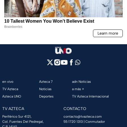
en vivo
Azteca 7
adn Noticias
TV Azteca
Noticias
a más +
Azteca UNO
Deportes
TV Azteca Internacional
TV AZTECA
CONTACTO
Periférico Sur 4121,
contacto@tvazteca.com
Col. Fuentes Del Pedregal,
55 1720 1313
| Conmutador
C.P. 14141,