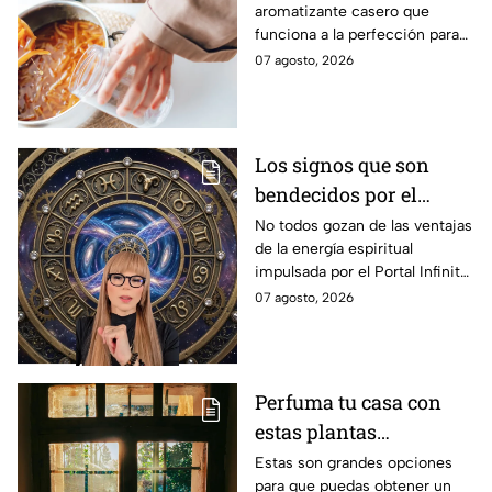
aromatizante casero que
aceite de oliva, ramas
funciona a la perfección para
de canela y cáscaras de
tus espacios.
07 agosto, 2026
naranja
Los signos que son
bendecidos por el
universo con suerte
No todos gozan de las ventajas
de la energía espiritual
espiritual a partir de
impulsada por el Portal Infinito.
hoy 7 de agosto: los
Mira de qué se trata y cómo
07 agosto, 2026
horóscopos de Mhoni
puedes hacer para
Vidente
aprovecharlo
Perfuma tu casa con
estas plantas
aromáticas con flor
Estas son grandes opciones
para que puedas obtener un
para colocar en la