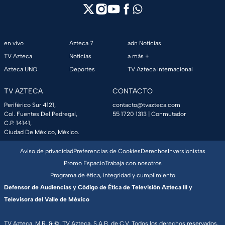
en vivo
Azteca 7
adn Noticias
TV Azteca
Noticias
a más +
Azteca UNO
Deportes
TV Azteca Internacional
TV AZTECA
CONTACTO
Periférico Sur 4121,
contacto@tvazteca.com
Col. Fuentes Del Pedregal,
55 1720 1313
| Conmutador
C.P. 14141,
Ciudad De México, México.
Aviso de privacidad
Preferencias de Cookies
Derechos
Inversionistas
Promo Espacio
Trabaja con nosotros
Programa de ética, integridad y cumplimiento
Defensor de Audiencias y Código de Ética de Televisión Azteca III y
Televisora del Valle de México
TV Azteca, M.R. & ©, TV Azteca, S.A.B. de C.V. Todos los derechos reservados,