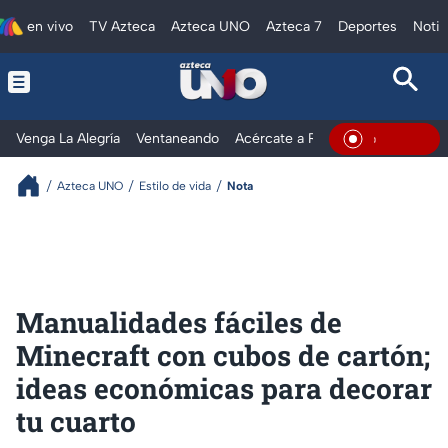
en vivo
TV Azteca
Azteca UNO
Azteca 7
Deportes
Notic
Venga La Alegría
Ventaneando
Acércate a Rocío
Al Extremo
En Vivo
Azteca UNO
Estilo de vida
Nota
Manualidades fáciles de
Minecraft con cubos de cartón;
ideas económicas para decorar
tu cuarto