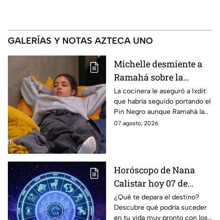
GALERÍAS Y NOTAS AZTECA UNO
Michelle desmiente a
Ramahá sobre la
designación del Pin
La cocinera le aseguró a Ixdit
que habría seguido portando el
Negro a un integrante
Pin Negro aunque Ramahá la
de las "Divas" en
hubiera subido al balcón
07 agosto, 2026
MasterChef 24/7
Horóscopo de Nana
Calistar hoy 07 de
agosto; estos signos
¿Qué te depara el destino?
Descubre qué podría suceder
podrían dejar de estar
en tu vida muy pronto con los