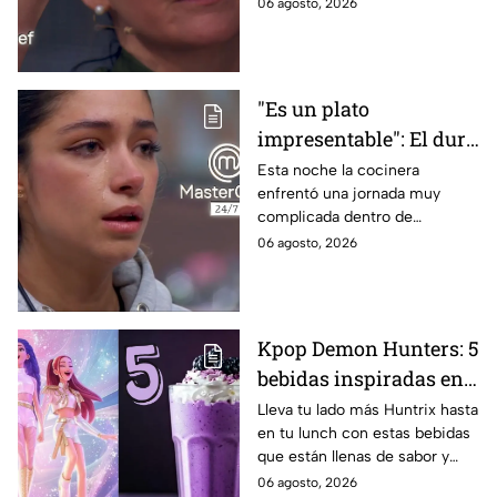
de la noche
06 agosto, 2026
24/7
"Es un plato
impresentable": El duro
regaño que hizo llorar a
Esta noche la cocinera
enfrentó una jornada muy
Michelle dentro de
complicada dentro de
MasterChef 24/7
MasterChef 24/7.
06 agosto, 2026
Kpop Demon Hunters: 5
bebidas inspiradas en
las guerreras Huntrix
Lleva tu lado más Huntrix hasta
en tu lunch con estas bebidas
para llevar a la escuela
que están llenas de sabor y
este regreso a clases
frescura.
06 agosto, 2026