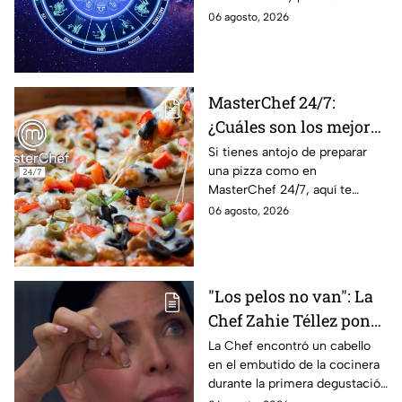
solteros más pronto de
horóscopos de Nana Calistar;
06 agosto, 2026
lo que imaginan y
tendrás toda la información
recibir propuestas
para afrontar el futuro.
laborales
MasterChef 24/7:
¿Cuáles son los mejores
quesos para preparar
Si tienes antojo de preparar
una pizza como en
pizza en casa?
MasterChef 24/7, aquí te
contamos todo lo que debes
06 agosto, 2026
saber antes de poner manos
en la masa.
"Los pelos no van": La
Chef Zahie Téllez pone
en evidencia a Carmen
La Chef encontró un cabello
en el embutido de la cocinera
en la gala de mandiles
durante la primera degustación
negros de MasterChef