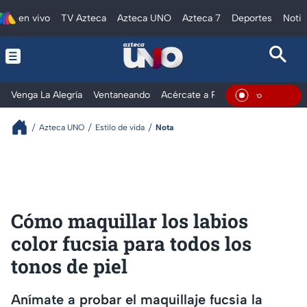
en vivo
TV Azteca
Azteca UNO
Azteca 7
Deportes
Notic
Venga La Alegría
Ventaneando
Acércate a Rocío
Al Extremo
En Vivo
Azteca UNO
Estilo de vida
Nota
Cómo maquillar los labios
color fucsia para todos los
tonos de piel
Anímate a probar el maquillaje fucsia la