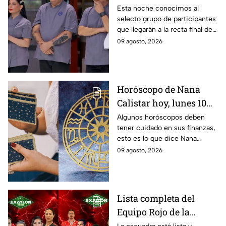
mejores cocineros de
Esta noche conocimos al
selecto grupo de participantes
MasterChef 24/7 rumbo
que llegarán a la recta final de
a la Gran Final
MasterChef 24/7.
09 agosto, 2026
Horóscopo de Nana
Calistar hoy, lunes 10
de agosto para cada
Algunos horóscopos deben
tener cuidado en sus finanzas,
signo; deben tener
esto es lo que dice Nana
cuidado con sus
Calistar en sus predicciones
09 agosto, 2026
finanzas y evitar los
del 10 de agosto para los
gastos por impulso
signos zodiacales
Lista completa del
Equipo Rojo de la
décima Temporada de