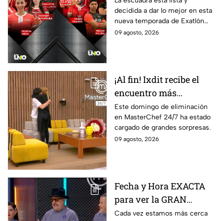
La escuadra está lista y
decidida a dar lo mejor en esta
Exatlón México
nueva temporada de Exatlón
México.
09 agosto, 2026
¡Al fin! Ixdit recibe el
encuentro más
esperado en
Este domingo de eliminación
en MasterChef 24/7 ha estado
MasterChef 24/7 este
cargado de grandes sorpresas.
domingo 9 de agosto
09 agosto, 2026
Fecha y Hora EXACTA
para ver la GRAN
FINAL de MasterChef
Cada vez estamos más cerca