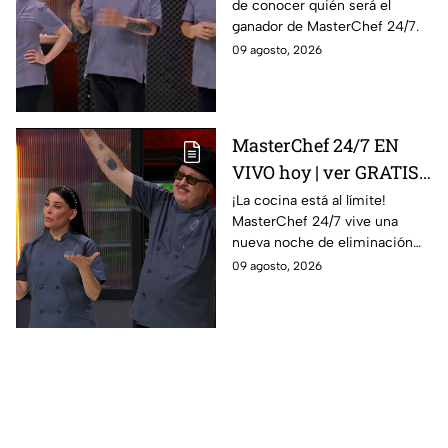
de conocer quién será el
24/7
ganador de MasterChef 24/7.
09 agosto, 2026
MasterChef 24/7 EN
VIVO hoy | ver GRATIS
en línea la transmisión
¡La cocina está al límite!
MasterChef 24/7 vive una
del domingo de
nueva noche de eliminación
ELIMINACIÓN del 09 de
donde un cocinero tendrá que
09 agosto, 2026
agosto de la edición
despedirse de la competencia.
2026, a través de TV
Azteca UNO; resultado
online, gratis y por
internet